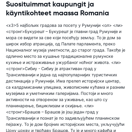
Suosituimmat kaupungit ja
käyntikohteet maassa Romania
<х3>5 најбољих градова за посету у Румунији <ол> <ли>
<стронг>Букурешт – Букурешт је главни град Румуније и
мора се видети за све који посећују земљу. То је дом за
широк избор атракција, од Палате парламента, преко
Националног музеја уметности, до старог града. Такође је
одлично место за кушање традиционалне румунске
кухиње и истраживање ужурбаног ноћног живота. <ли>
<стронг>Сибиу - Сибиу је атрактиван град у
Трансилванији и једна од најпопуларнијих туристичких
дестинација у Румунији. Има прелеп историјски центар,
са калдрмисаним улицама, живописним кућама и разним
музејима и уметничким галеријама. Постоји и много
активности на отвореном за уживање, као што су
планинарење, бициклизам и скијање. <ли>
<стронг>Брашов – Брашов је још један град у
Трансилванији и познат је по задивљујућем планинском
пејзажу. То је дом бројних историјских места, укључујући
Црну цркву и тврђаву Брашов. Ту је и много кафића и