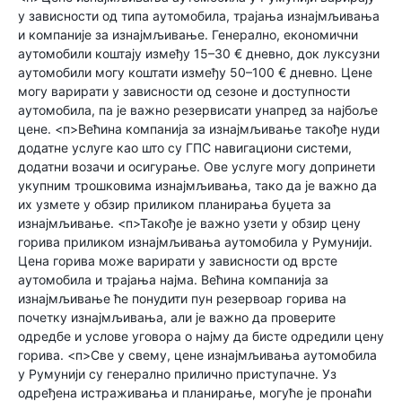
у зависности од типа аутомобила, трајања изнајмљивања
и компаније за изнајмљивање. Генерално, економични
аутомобили коштају између 15–30 € дневно, док луксузни
аутомобили могу коштати између 50–100 € дневно. Цене
могу варирати у зависности од сезоне и доступности
аутомобила, па је важно резервисати унапред за најбоље
цене. <п>Већина компанија за изнајмљивање такође нуди
додатне услуге као што су ГПС навигациони системи,
додатни возачи и осигурање. Ове услуге могу допринети
укупним трошковима изнајмљивања, тако да је важно да
их узмете у обзир приликом планирања буџета за
изнајмљивање. <п>Такође је важно узети у обзир цену
горива приликом изнајмљивања аутомобила у Румунији.
Цена горива може варирати у зависности од врсте
аутомобила и трајања најма. Већина компанија за
изнајмљивање ће понудити пун резервоар горива на
почетку изнајмљивања, али је важно да проверите
одредбе и услове уговора о најму да бисте одредили цену
горива. <п>Све у свему, цене изнајмљивања аутомобила
у Румунији су генерално прилично приступачне. Уз
одређена истраживања и планирање, могуће је пронаћи