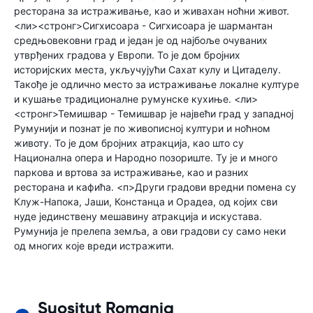
ресторана за истраживање, као и живахан ноћни живот.
<ли><стронг>Сигхисоара - Сигхисоара је шармантан
средњовековни град и један је од најбоље очуваних
утврђених градова у Европи. То је дом бројних
историјских места, укључујући Сахат кулу и Цитаделу.
Такође је одлично место за истраживање локалне културе
и кушање традиционалне румунске кухиње. <ли>
<стронг>Темишвар - Темишвар је највећи град у западној
Румунији и познат је по живописној култури и ноћном
животу. То је дом бројних атракција, као што су
Национална опера и Народно позориште. Ту је и много
паркова и вртова за истраживање, као и разних
ресторана и кафића. <п>Други градови вредни помена су
Клуж-Напока, Јаши, Констанца и Орадеа, од којих сви
нуде јединствену мешавину атракција и искустава.
Румунија је прелепа земља, а ови градови су само неки
од многих које вреди истражити.
Suositut Romania