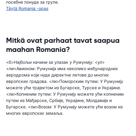
посебне понуде за групе.
Täytä Romania -opas
Mitkä ovat parhaat tavat saapua
maahan Romania?
<б>Најбољи начини за улазак у Румунију: <ул>
<ли>Авионом: Румунија има неколико међународних
аеродрома који нуде директне летове до многих
европских градова. <ли>Поморским путем: У Румунију
можете ући трајектом из Бугарске, Турске и Украјине.
<ли>Копненим путем: У Румунију можете ући копненим
путем из Мађарске, Србије, Украјине, Молдавије и
Бугарске. <ли>Возом: У Румунију можете ући возом из
многих европских земаља.