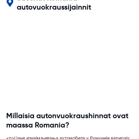
autovuokraussijainnit
Millaisia autonvuokraushinnat ovat
maassa Romania?
<п>Цене изнајмљивања аутомобила у Румунији варирају