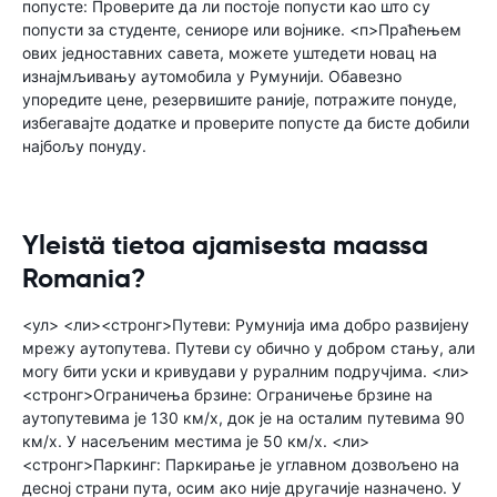
попусте: Проверите да ли постоје попусти као што су
попусти за студенте, сениоре или војнике. <п>Праћењем
ових једноставних савета, можете уштедети новац на
изнајмљивању аутомобила у Румунији. Обавезно
упоредите цене, резервишите раније, потражите понуде,
избегавајте додатке и проверите попусте да бисте добили
најбољу понуду.
Yleistä tietoa ajamisesta maassa
Romania?
<ул> <ли><стронг>Путеви: Румунија има добро развијену
мрежу аутопутева. Путеви су обично у добром стању, али
могу бити уски и кривудави у руралним подручјима. <ли>
<стронг>Ограничења брзине: Ограничење брзине на
аутопутевима је 130 км/х, док је на осталим путевима 90
км/х. У насељеним местима је 50 км/х. <ли>
<стронг>Паркинг: Паркирање је углавном дозвољено на
десној страни пута, осим ако није другачије назначено. У