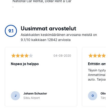
National Car Rental
Dollar Rent a Car
.
Uusimmat arvostelut
9.1
Asiakkaiden keskimääräinen arvosana meistä on
9.1/10 kaikkiaan 12842 arviosta
04-08-2020
Nopea ja helppo
Täysin tyytyv
Ammattimaine
auto. Tarjoa 
Johann Schuster
Olivi
J
O
Sibiu Airport
Târgu