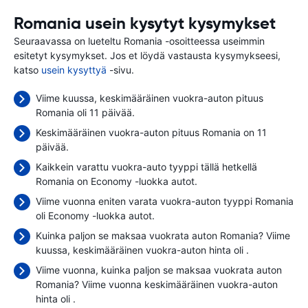
Romania usein kysytyt kysymykset
Seuraavassa on lueteltu Romania -osoitteessa useimmin
esitetyt kysymykset. Jos et löydä vastausta kysymykseesi,
katso
usein kysyttyä
-sivu.
Viime kuussa, keskimääräinen vuokra-auton pituus
Romania oli 11 päivää.
Keskimääräinen vuokra-auton pituus Romania on 11
päivää.
Kaikkein varattu vuokra-auto tyyppi tällä hetkellä
Romania on Economy -luokka autot.
Viime vuonna eniten varata vuokra-auton tyyppi Romania
oli Economy -luokka autot.
Kuinka paljon se maksaa vuokrata auton Romania? Viime
kuussa, keskimääräinen vuokra-auton hinta oli
.
Viime vuonna, kuinka paljon se maksaa vuokrata auton
Romania? Viime vuonna keskimääräinen vuokra-auton
hinta oli
.