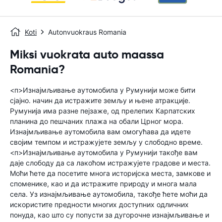
Koti
Autonvuokraus Romania
Miksi vuokrata auto maassa
Romania?
<п>Изнајмљивање аутомобила у Румунији може бити
сјајно. начин да истражите земљу и њене атракције.
Румунија има разне пејзаже, од прелепих Карпатских
планина до пешчаних плажа на обали Црног мора.
Изнајмљивање аутомобила вам омогућава да идете
својим темпом и истражујете земљу у слободно време.
<п>Изнајмљивање аутомобила у Румунији такође вам
даје слободу да са лакоћом истражујете градове и места.
Моћи ћете да посетите многа историјска места, замкове и
споменике, као и да истражите природу и многа мала
села. Уз изнајмљивање аутомобила, такође ћете моћи да
искористите предности многих доступних одличних
понуда, као што су попусти за дугорочне изнајмљивање и