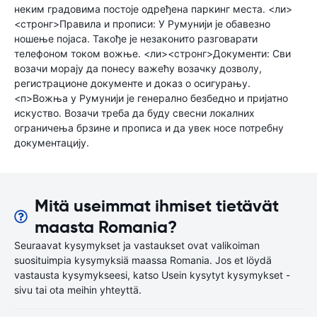
неким градовима постоје одређена паркинг места. <ли>
<стронг>Правила и прописи: У Румунији је обавезно
ношење појаса. Такође је незаконито разговарати
телефоном током вожње. <ли><стронг>Документи: Сви
возачи морају да понесу важећу возачку дозволу,
регистрационе документе и доказ о осигурању.
<п>Вожња у Румунији је генерално безбедно и пријатно
искуство. Возачи треба да буду свесни локалних
ограничења брзине и прописа и да увек носе потребну
документацију.
Mitä useimmat ihmiset tietävät
maasta Romania?
Seuraavat kysymykset ja vastaukset ovat valikoiman
suosituimpia kysymyksiä maassa Romania. Jos et löydä
vastausta kysymykseesi, katso Usein kysytyt kysymykset -
sivu tai ota meihin yhteyttä.