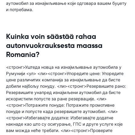
аутомобил за изнајмљивање који одговара вашем буџету
и потребама.
Kuinka voin säästää rahaa
autonvuokrauksesta maassa
Romania?
<стронг>Уштеда новца на изнајмљивање аутомобила у
Румунији <ул> <ли><стронг>Упоредите цене: Упоредите
цене различитих компанија за изнајмљивање да бисте
добили најбољу понуду. <ли><стронг>Резервишите рано:
Резервишите унапред изнајмљени аутомобил да бисте
искористили попусте за ране резервације. <ли>
<стронг>Потражите понуде: Потражите промотивне
понуде и попусте када резервишете аутомобил. <ли>
<стронг>Избегавајте додатке: Избегавајте додатне
накнаде као што су осигурање, ГПС и друге услуге које
вам можда неће требати. <ли><стронг>Проверите