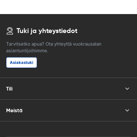
Tuki ja yhteystiedot
Tarvitsetko apua? Ota yhteyttä vuokrausalan
asiantuntijoihimme.
Asiakastuki
Tili
Meistä