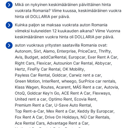
Mikä on nykyinen keskimääräinen päivittäinen hinta
vuokrata Romania? Viime kuussa, keskimääräinen vuokra
hinta oli
DOLLARIA per päivä.
Kuinka paljon se maksaa vuokrata auton Romania
viimeksi kuluneiden 12 kuukauden aikana? Viime Vuonna
keskimääräinen vuokra hinta oli
DOLLARIA per päivä.
auton vuokraus yritysten saatavilla Romania ovat:
Autonom
Sixt
Alamo
Enterprise
PriceCarz
Thrifty
Avis
Budget
addCarRental
Europcar
Exer Rent A Car
Right Cars
Flexicar
Autounion Car Rental
Abbycar
Hertz
FireFly Car Rental
OK Mobility
Payless Car Rental
Goldcar
Carwiz rent a car
Green Motion
InterRent
wheego
SurPrice car rentals
Klass Wagen
Routes
Acarent
MÁS Rent a car
Autovia
OtoQ
Goldcar Key'n Go
ACE Rent A Car
Flexways
United rent a car
Optimo Rent
Ecovia Rent
Premium Rent a Car
U-Save Auto Rental
Top Rent-a-Car
Mex Rent a Car
Keddy By Europcar
Fox Rent A Car
Drive On Holidays
NÜ Car Rentals
Ace Rental Cars
Advantage Rent a Car