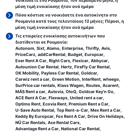
νοικιάσετε ένα Ρουμανία; Τον περασμένο μήνα, η
μέση τιμή ενοικίασης ήταν
ανά ημέρα
Πόσο κόστισε να νοικιάσετε ένα αυτοκίνητο στο
Ρουμανία κατά τους τελευταίους 12 μήνες; Πέρυσι, η
μέση τιμή ενοικίασης ήταν
ανά ημέρα
Τις εταιρείες ενοικίασης αυτοκινήτων που
διατίθενται σε Ρουμανία:
Autonom
Sixt
Alamo
Enterprise
Thrifty
Avis
PriceCarz
addCarRental
Budget
Europcar
Exer Rent A Car
Right Cars
Flexicar
Abbycar
Autounion Car Rental
Hertz
FireFly Car Rental
OK Mobility
Payless Car Rental
Goldcar
Carwiz rent a car
Green Motion
InterRent
wheego
SurPrice car rentals
Klass Wagen
Routes
Acarent
MÁS Rent a car
Autovia
OtoQ
Goldcar Key'n Go
ACE Rent A Car
Flexways
United rent a car
Optimo Rent
Ecovia Rent
Premium Rent a Car
U-Save Auto Rental
Top Rent-a-Car
Mex Rent a Car
Keddy By Europcar
Fox Rent A Car
Drive On Holidays
NÜ Car Rentals
Ace Rental Cars
Advantage Rent a Car
National Car Rental