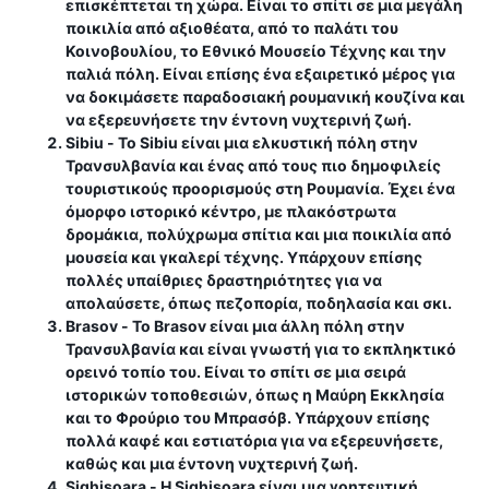
επισκέπτεται τη χώρα. Είναι το σπίτι σε μια μεγάλη
ποικιλία από αξιοθέατα, από το παλάτι του
Κοινοβουλίου, το Εθνικό Μουσείο Τέχνης και την
παλιά πόλη. Είναι επίσης ένα εξαιρετικό μέρος για
να δοκιμάσετε παραδοσιακή ρουμανική κουζίνα και
να εξερευνήσετε την έντονη νυχτερινή ζωή.
Sibiu
- Το Sibiu είναι μια ελκυστική πόλη στην
Τρανσυλβανία και ένας από τους πιο δημοφιλείς
τουριστικούς προορισμούς στη Ρουμανία. Έχει ένα
όμορφο ιστορικό κέντρο, με πλακόστρωτα
δρομάκια, πολύχρωμα σπίτια και μια ποικιλία από
μουσεία και γκαλερί τέχνης. Υπάρχουν επίσης
πολλές υπαίθριες δραστηριότητες για να
απολαύσετε, όπως πεζοπορία, ποδηλασία και σκι.
Brasov
- Το Brasov είναι μια άλλη πόλη στην
Τρανσυλβανία και είναι γνωστή για το εκπληκτικό
ορεινό τοπίο του. Είναι το σπίτι σε μια σειρά
ιστορικών τοποθεσιών, όπως η Μαύρη Εκκλησία
και το Φρούριο του Μπρασόβ. Υπάρχουν επίσης
πολλά καφέ και εστιατόρια για να εξερευνήσετε,
καθώς και μια έντονη νυχτερινή ζωή.
Sighisoara
- Η Sighisoara είναι μια γοητευτική