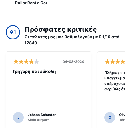
Dollar Rent a Car
Πρόσφατες κριτικές
9.1
Οι πελάτες μας μας βαθμολογούν με 9.1/10 από
12840
04-08-2020
Γρήγορη και εύκολη
Πλήρως ικαν
Επαγγελματι
υπέροχο αυ
ακριβώς όπω
Johann Schuster
Olivi
J
O
Sibiu Airport
Târgu