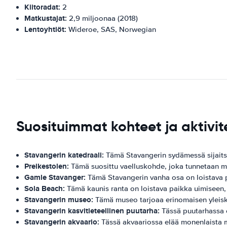
Kiitoradat:
2
Matkustajat:
2,9 miljoonaa (2018)
Lentoyhtiöt:
Wideroe, SAS, Norwegian
Suosituimmat kohteet ja aktivit
Stavangerin katedraali:
Tämä Stavangerin sydämessä sijaitsev
Preikestolen:
Tämä suosittu vaelluskohde, joka tunnetaan myö
Gamle Stavanger:
Tämä Stavangerin vanha osa on loistava pa
Sola Beach:
Tämä kaunis ranta on loistava paikka uimiseen,
Stavangerin museo:
Tämä museo tarjoaa erinomaisen yleiskat
Stavangerin kasvitieteellinen puutarha:
Tässä puutarhassa o
Stavangerin akvaario:
Tässä akvaariossa elää monenlaista m