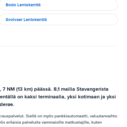
Bodo Lentokenttä
Svolvaer Lentokenttä
, 7 NM (13 km) päässä. 8,1 mailia Stavangerista
ntällä on kaksi terminaalia, yksi kotimaan ja yksi
iderøe.
nvuokrauspalvelut. Siellä on myös pankkiautomaatti, valuutanvaihto
s erilaisia ​​palveluita vammaisille matkustajille, kuten