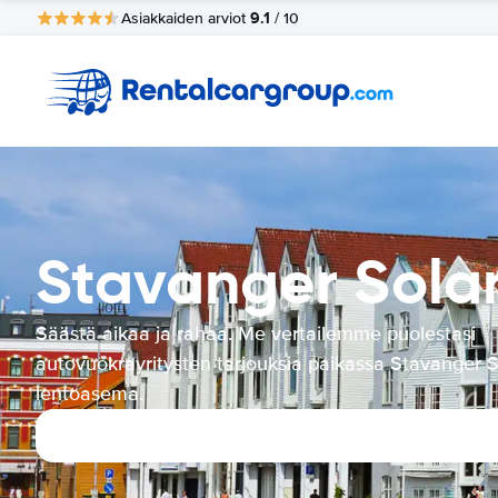
9.1
Asiakkaiden arviot
/ 10
Stavanger Sola
Säästä aikaa ja rahaa. Me vertailemme puolestasi
autovuokrayritysten tarjouksia paikassa Stavanger 
lentoasema.