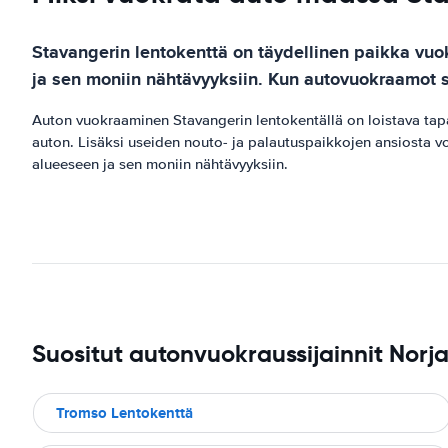
Stavangerin lentokenttä on täydellinen paikka vuokr
ja sen moniin nähtävyyksiin. Kun autovuokraamot si
Auton vuokraaminen Stavangerin lentokentällä on loistava tapa 
auton. Lisäksi useiden nouto- ja palautuspaikkojen ansiosta v
alueeseen ja sen moniin nähtävyyksiin.
Suositut autonvuokraussijainnit Norj
Tromso Lentokenttä