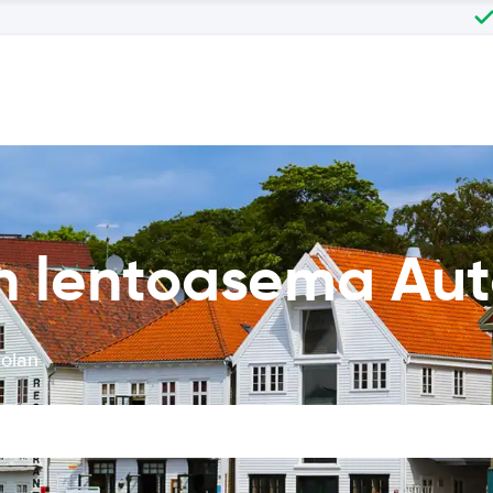
n lentoasema Au
Solan