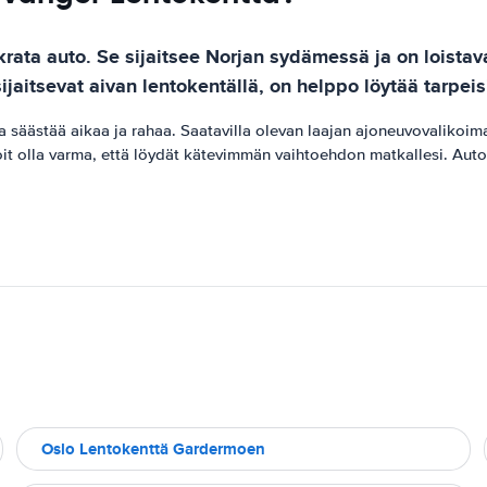
ata auto. Se sijaitsee Norjan sydämessä ja on loistava 
jaitsevat aivan lentokentällä, on helppo löytää tarpeis
säästää aikaa ja rahaa. Saatavilla olevan laajan ajoneuvovalikoiman
oit olla varma, että löydät kätevimmän vaihtoehdon matkallesi. Auto
a
Oslo Lentokenttä Gardermoen