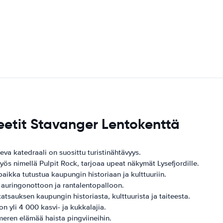
eetit Stavanger Lentokenttä
a katedraali on suosittu turistinähtävyys.
s nimellä Pulpit Rock, tarjoaa upeat näkymät Lysefjordille.
ikka tutustua kaupungin historiaan ja kulttuuriin.
 auringonottoon ja rantalentopalloon.
sauksen kaupungin historiasta, kulttuurista ja taiteesta.
n yli 4 000 kasvi- ja kukkalajia.
eren elämää haista pingviineihin.