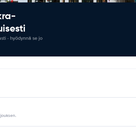
kra-
isesti
ti - hyödynnä se jo
jouksen.