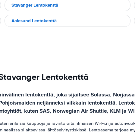
Stavanger Lentokenttä
Aalesund Lentokenttä
 Stavanger Lentokenttä
nvälinen lentokenttä, joka sijaitsee Solassa, Norjassa
ohjoismaiden neljänneksi vilkkain lentokenttä. Lentoke
 lentoyhtiöt, kuten SAS, Norwegian Air Shuttle, KLM ja W
a, kuten erilaisia ​​kauppoja ja ravintoloita, ilmaisen Wi-Fi:n ja auto
minaalissa sijaitsevissa lähtöselvitystiskissä. Lentoasema tarjoaa myö