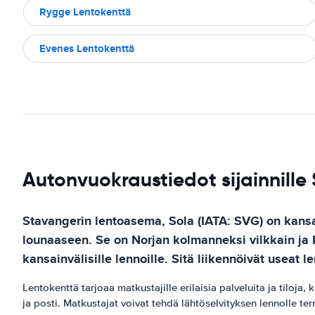
Rygge Lentokenttä
Evenes Lentokenttä
Autonvuokraustiedot sijainnille
Stavangerin lentoasema, Sola (IATA: SVG) on kansai
lounaaseen. Se on Norjan kolmanneksi vilkkain ja P
kansainvälisille lennoille. Sitä liikennöivät useat
Lentokenttä tarjoaa matkustajille erilaisia ​​palveluita ja tiloj
ja posti. Matkustajat voivat tehdä lähtöselvityksen lennolle ter