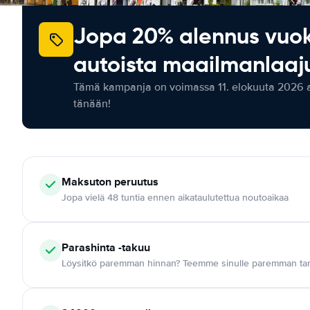
Jopa 20% alennus vuo
autoista maailmanlaaju
Tämä kampanja on voimassa 11. elokuuta 2026 as
tänään!
Maksuton
peruutus
Jopa vielä 48 tuntia ennen aikataulutettua noutoaikaa
Parashinta -takuu
Löysitkö paremman hinnan? Teemme sinulle paremman tar