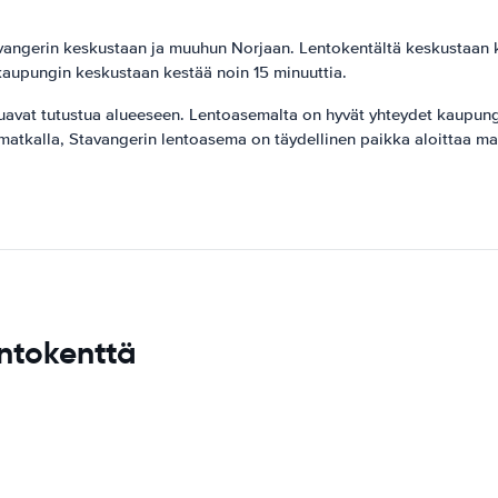
angerin keskustaan ​​ja muuhun Norjaan. Lentokentältä keskustaan ​​k
kaupungin keskustaan ​​kestää noin 15 minuuttia.
aluavat tutustua alueeseen. Lentoasemalta on hyvät yhteydet kaupungi
omamatkalla, Stavangerin lentoasema on täydellinen paikka aloittaa ma
entokenttä