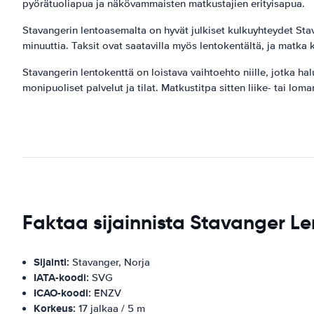
pyörätuoliapua ja näkövammaisten matkustajien erityisapua.
Stavangerin lentoasemalta on hyvät julkiset kulkuyhteydet Stav
minuuttia. Taksit ovat saatavilla myös lentokentältä, ja matka 
Stavangerin lentokenttä on loistava vaihtoehto niille, jotka h
monipuoliset palvelut ja tilat. Matkustitpa sitten liike- tai l
Faktaa sijainnista Stavanger L
Sijainti:
Stavanger, Norja
IATA-koodi:
SVG
ICAO-koodi:
ENZV
Korkeus:
17 jalkaa / 5 m