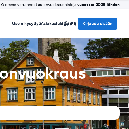
vuodesta 2005 lähtien
Olemme verranneet autonvuokraushintoja
Usein kysyttyä
Asiakastuki
(FI)
Kirjaudu sisään
tonvuokraus