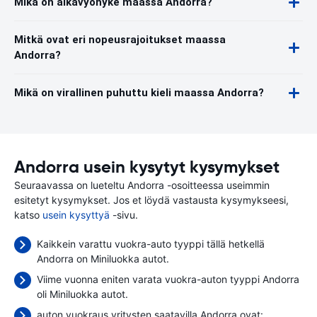
Mikä on aikavyöhyke maassa Andorra?
Mitkä ovat eri nopeusrajoitukset maassa
Andorra?
Mikä on virallinen puhuttu kieli maassa Andorra?
Andorra usein kysytyt kysymykset
Seuraavassa on lueteltu Andorra -osoitteessa useimmin
esitetyt kysymykset. Jos et löydä vastausta kysymykseesi,
katso
usein kysyttyä
-sivu.
Kaikkein varattu vuokra-auto tyyppi tällä hetkellä
Andorra on Miniluokka autot.
Viime vuonna eniten varata vuokra-auton tyyppi Andorra
oli Miniluokka autot.
auton vuokraus yritysten saatavilla Andorra ovat: