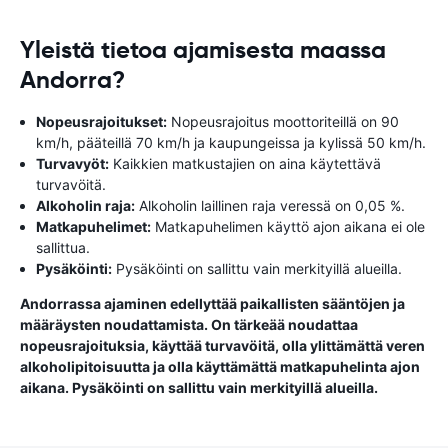
Yleistä tietoa ajamisesta maassa
Andorra?
Nopeusrajoitukset:
Nopeusrajoitus moottoriteillä on 90
km/h, pääteillä 70 km/h ja kaupungeissa ja kylissä 50 km/h.
Turvavyöt:
Kaikkien matkustajien on aina käytettävä
turvavöitä.
Alkoholin raja:
Alkoholin laillinen raja veressä on 0,05 %.
Matkapuhelimet:
Matkapuhelimen käyttö ajon aikana ei ole
sallittua.
Pysäköinti:
Pysäköinti on sallittu vain merkityillä alueilla.
Andorrassa ajaminen edellyttää paikallisten sääntöjen ja
määräysten noudattamista. On tärkeää noudattaa
nopeusrajoituksia, käyttää turvavöitä, olla ylittämättä veren
alkoholipitoisuutta ja olla käyttämättä matkapuhelinta ajon
aikana. Pysäköinti on sallittu vain merkityillä alueilla.