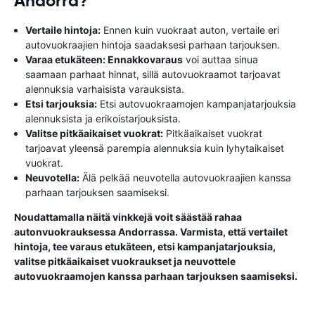
Andorra?
Vertaile hintoja:
Ennen kuin vuokraat auton, vertaile eri
autovuokraajien hintoja saadaksesi parhaan tarjouksen.
Varaa etukäteen: Ennakkovaraus
voi auttaa sinua
saamaan parhaat hinnat, sillä autovuokraamot tarjoavat
alennuksia varhaisista varauksista.
Etsi tarjouksia:
Etsi autovuokraamojen kampanjatarjouksia
alennuksista ja erikoistarjouksista.
Valitse pitkäaikaiset vuokrat:
Pitkäaikaiset vuokrat
tarjoavat yleensä parempia alennuksia kuin lyhytaikaiset
vuokrat.
Neuvotella:
Älä pelkää neuvotella autovuokraajien kanssa
parhaan tarjouksen saamiseksi.
Noudattamalla näitä vinkkejä voit säästää rahaa
autonvuokrauksessa Andorrassa. Varmista, että vertailet
hintoja, tee varaus etukäteen, etsi kampanjatarjouksia,
valitse pitkäaikaiset vuokraukset ja neuvottele
autovuokraamojen kanssa parhaan tarjouksen saamiseksi.