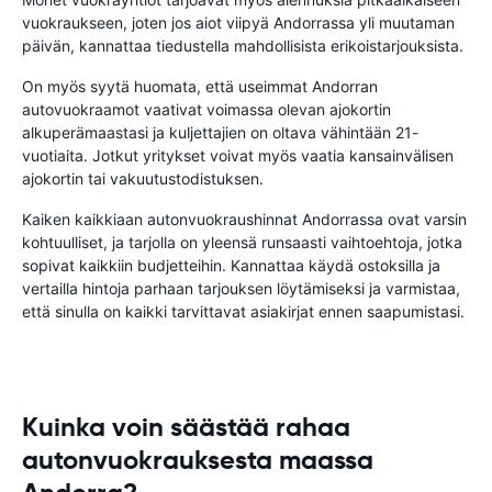
vuokraukseen, joten jos aiot viipyä Andorrassa yli muutaman
päivän, kannattaa tiedustella mahdollisista erikoistarjouksista.
On myös syytä huomata, että useimmat Andorran
autovuokraamot vaativat voimassa olevan ajokortin
alkuperämaastasi ja kuljettajien on oltava vähintään 21-
vuotiaita. Jotkut yritykset voivat myös vaatia kansainvälisen
ajokortin tai vakuutustodistuksen.
Kaiken kaikkiaan autonvuokraushinnat Andorrassa ovat varsin
kohtuulliset, ja tarjolla on yleensä runsaasti vaihtoehtoja, jotka
sopivat kaikkiin budjetteihin. Kannattaa käydä ostoksilla ja
vertailla hintoja parhaan tarjouksen löytämiseksi ja varmistaa,
että sinulla on kaikki tarvittavat asiakirjat ennen saapumistasi.
Kuinka voin säästää rahaa
autonvuokrauksesta maassa