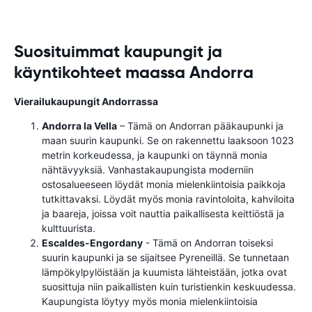
Suosituimmat kaupungit ja
käyntikohteet maassa Andorra
Vierailukaupungit Andorrassa
Andorra la Vella
– Tämä on Andorran pääkaupunki ja
maan suurin kaupunki. Se on rakennettu laaksoon 1023
metrin korkeudessa, ja kaupunki on täynnä monia
nähtävyyksiä. Vanhastakaupungista moderniin
ostosalueeseen löydät monia mielenkiintoisia paikkoja
tutkittavaksi. Löydät myös monia ravintoloita, kahviloita
ja baareja, joissa voit nauttia paikallisesta keittiöstä ja
kulttuurista.
Escaldes-Engordany
- Tämä on Andorran toiseksi
suurin kaupunki ja se sijaitsee Pyreneillä. Se tunnetaan
lämpökylpylöistään ja kuumista lähteistään, jotka ovat
suosittuja niin paikallisten kuin turistienkin keskuudessa.
Kaupungista löytyy myös monia mielenkiintoisia