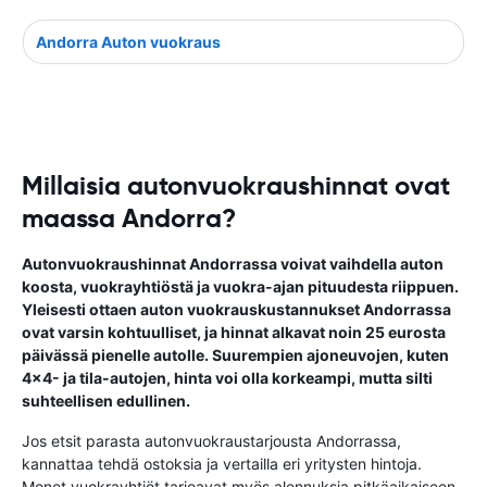
Andorra Auton vuokraus
Millaisia autonvuokraushinnat ovat
maassa Andorra?
Autonvuokraushinnat Andorrassa voivat vaihdella auton
koosta, vuokrayhtiöstä ja vuokra-ajan pituudesta riippuen.
Yleisesti ottaen auton vuokrauskustannukset Andorrassa
ovat varsin kohtuulliset, ja hinnat alkavat noin 25 eurosta
päivässä pienelle autolle. Suurempien ajoneuvojen, kuten
4x4- ja tila-autojen, hinta voi olla korkeampi, mutta silti
suhteellisen edullinen.
Jos etsit parasta autonvuokraustarjousta Andorrassa,
kannattaa tehdä ostoksia ja vertailla eri yritysten hintoja.
Monet vuokrayhtiöt tarjoavat myös alennuksia pitkäaikaiseen