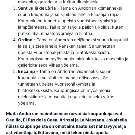
museoita, gallerioita ja kulttuurikeskuksia.
Sant Julià de Lòria
- Tämä on Andorran kolmanneksi
suurin kaupunki ja se sijaitsee lähellä Espanjan rajaa.
Kaupunki on tunnettu upeista vuoristonäkymistä ja
lämpölähteistä. Täällä on tarjolla paljon ulkoilua, kuten
patikointia, maastopyöräilyä ja hiihtoa.
Ordino
- Tämä on Andorran neljänneksi suurin kaupunki
ja se sijaitsee lähellä Ranskan rajaa. Se tunnetaan
upeista vuoristonäkymistä ja hiihtokeskuksista.
Kaupungissa on myös monia mielenkiintoisia museoita ja
gallerioita sekä vilkas yöelämä.
Encamp
- Tämä on Andorran viidenneksi suurin
kaupunki ja se sijaitsee maan koillisosassa. Se
tunnetaan upeista vuoristonäkymistä ja
hiihtokeskuksista. Kaupungissa on myös monia
mielenkiintoisia museoita ja gallerioita sekä vilkas
yöelämä.
Muita Andorran mainitsemisen arvoisia kaupunkeja ovat
Canillo, El Pas de la Casa, Arinsal ja La Massana. Jokaisella
näistä kaupungeista on omat ainutlaatuiset nähtävyydet ja
aktiviteetteja tutkittavana, mikä tekee niistä upeita