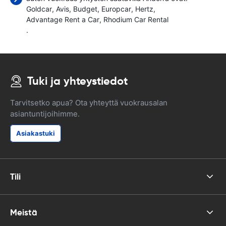
Goldcar
Avis
Budget
Europcar
Hertz
Advantage Rent a Car
Rhodium Car Rental
.
Tuki ja yhteystiedot
Tarvitsetko apua? Ota yhteyttä vuokrausalan
asiantuntijoihimme.
Asiakastuki
Tili
Meistä