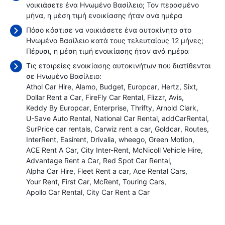
νοικιάσετε ένα Ηνωμένο Βασίλειο; Τον περασμένο
μήνα, η μέση τιμή ενοικίασης ήταν
ανά ημέρα
Πόσο κόστισε να νοικιάσετε ένα αυτοκίνητο στο
Ηνωμένο Βασίλειο κατά τους τελευταίους 12 μήνες;
Πέρυσι, η μέση τιμή ενοικίασης ήταν
ανά ημέρα
Τις εταιρείες ενοικίασης αυτοκινήτων που διατίθενται
σε Ηνωμένο Βασίλειο:
Athol Car Hire
Alamo
Budget
Europcar
Hertz
Sixt
Dollar Rent a Car
FireFly Car Rental
Flizzr
Avis
Keddy By Europcar
Enterprise
Thrifty
Arnold Clark
U-Save Auto Rental
National Car Rental
addCarRental
SurPrice car rentals
Carwiz rent a car
Goldcar
Routes
InterRent
Easirent
Drivalia
wheego
Green Motion
ACE Rent A Car
City Inter-Rent
McNicoll Vehicle Hire
Advantage Rent a Car
Red Spot Car Rental
Alpha Car Hire
Fleet Rent a car
Ace Rental Cars
Your Rent
First Car
McRent
Touring Cars
Apollo Car Rental
City Car Rent a Car