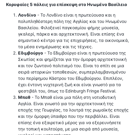
Κορυφαίες 5 πόλεις για επίσκεψη στο Ηνωμένο Βασίλειο
Λονδίνο
- Το Λονδίνο είναι η πρωτεύουσα και η
πολυπληθέστερη πόλη της Αγγλίας και του Ηνωμένου
Βασιλείου. Φιλοξενεί παγκοσμίου φήμης μουσεία,
γκαλερί, πάρκα και αρχιτεκτονική. Είναι επίσης ένα
σημαντικό κέντρο για τις επιχειρήσεις, τα οικονομικά,
τα μέσα ενημέρωσης και τις τέχνες.
Εδιμβούργο
- Το Εδιμβούργο είναι η πρωτεύουσα της
Σκωτίας και φημίζεται για την όμορφη αρχιτεκτονική
και τον ζωντανό πολιτισμό του. Είναι το σπίτι σε μια
σειρά ιστορικών τοποθεσιών, συμπεριλαμβανομένου
του περίφημου Κάστρου του Εδιμβούργου. Επιπλέον,
έχει έντονη νυχτερινή ζωή και είναι γνωστό για τα
φεστιβάλ του, όπως το Edinburgh Fringe Festival.
Μπαθ
- Το Μπαθ είναι μια πόλη στη νοτιοδυτική
Αγγλία. Είναι γνωστό για την αρχιτεκτονική της
εποχής της Γεωργίας, τα λουτρά της ρωμαϊκής εποχής
και την όμορφη ύπαιθρο που την περιβάλλει. Είναι
επίσης ένα εξαιρετικό μέρος για να εξερευνήσετε
την τοπική κουλτούρα, με μια σειρά από μουσεία,