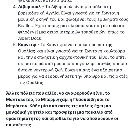
γκαλερί και καταστήματα.
Λίβερπουλ
- Το Λίβερπουλ είναι μια πόλη στη
βορειοδυτική Αγγλία. Είναι γνωστό για τη ζωντανή
μουσική σκηνή του και φιλοξενεί τους εμβληματικούς
Beatles. Έχει επίσης μια πλούσια ναυτική ιστορία και
φιλοξενεί μια σειρά ιστορικών τοποθεσιών, όπως το
Albert Dock.
Κάρντιφ
- Το Κάρντιφ είναι η πρωτεύουσα της
Ουαλίας και είναι γνωστό για τη ζωντανή κουλτούρα
και την εκπληκτική αρχιτεκτονική του. Είναι το σπίτι
σε μια σειρά από μουσεία και γκαλερί, καθώς και μια
έντονη νυχτερινή ζωή. Είναι επίσης ένα εξαιρετικό
μέρος για να εξερευνήσετε την ύπαιθρο και τις ακτές
της Ουαλίας.
Άλλες πόλεις που αξίζει να αναφερθούν είναι το
Μάντσεστερ, το Μπέρμιγχαμ, η Γλασκώβη και το
Μπράιτον. Κάθε μία από αυτές τις πόλεις έχει μια
μοναδική γοητεία και προσφέρει μια ποικιλία από
δραστηριότητες και αξιοθέατα για να απολαύσουν οι
επισκέπτες.