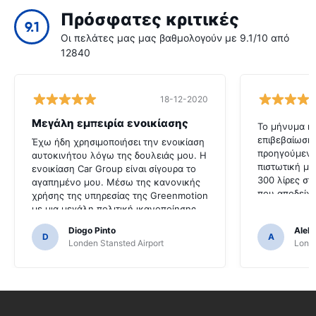
Πρόσφατες κριτικές
9.1
Οι πελάτες μας μας βαθμολογούν με 9.1/10 από
12840
18-12-2020
Μεγάλη εμπειρία ενοικίασης
Το μήνυμα η
επιβεβαίωσης
Έχω ήδη χρησιμοποιήσει την ενοικίαση
προηγούμενη
αυτοκινήτου λόγω της δουλειάς μου. Η
πιστωτική μο
ενοικίαση Car Group είναι σίγουρα το
300 λίρες στ
αγαπημένο μου. Μέσω της κανονικής
που αποδείχθ
χρήσης της υπηρεσίας της Greenmotion
στερλίνες (ή
με μια μεγάλη πολιτική ικανοποίησης
δεν είστε πο
πελατών. Για να επαναλάβετε πολλές
Diogo Pinto
Alek
Βασιλείου).Κ
φορές στο μέλλον.
D
A
Londen Stansted Airport
Londe
κατά την κρά