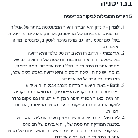
בבריטניה
5 הערים המובילות לביקור בבריטניה
לונדון
- לונדון היא הבירה והעיר המאוכלסת ביותר של אנגליה
ובריטניה. הוא ביתם של מוזיאונים, גלריות, פארקים ואדריכלות
בעלי שם עולמי. זהו גם מרכז מרכזי לעסקים, פיננסים, מדיה
ואמנויות.
אדינבורג
- אדינבורו היא בירת סקוטלנד והיא ידועה
בארכיטקטורה היפה ובתרבות התוססת שלה. הוא ביתם של
מספר אתרים היסטוריים, כולל טירת אדינבורו המפורסמת.
בנוסף, יש לה חיי לילה תוססים והיא ידועה בפסטיבלים שלה,
כמו פסטיבל הפרינג' של אדינבורו.
Bath
- באת' היא עיר בדרום מערב אנגליה. הוא ידוע
בארכיטקטורה מהתקופה הגיאורגית, במרחצאות מהתקופה
הרומית ובאזור הכפרי היפה המקיף אותו. זהו גם מקום נהדר
לחקור את התרבות המקומית, עם מספר מוזיאונים, גלריות
וחנויות.
ליברפול
- ליברפול היא עיר בצפון מערב אנגליה. הוא ידוע
בסצנת המוזיקה התוססת שלו, והוא ביתם של הביטלס
האייקוני. יש לו גם היסטוריה ימית עשירה, והוא ביתם של מספר
אתרים היסטוריים, כגון רציף אלברט.