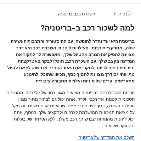
בַּיִת
הַשׂכָּרַת רֶכֶב בריטניה
למה לשכור רכב ב-בריטניה?
בריטניה היא יעד נהדר לחופשה, עם ההיסטוריה והתרבות העשירה
שלה, ואטרקציות רבות ו פעילויות ליהנות. השכרת רכב היא דרך
מצוינת להפיק את המרב מהטיול שלך, ומאפשרת לך לחקור את
המדינה בקצב שלך. עם השכרת רכב, תוכלו לבקר באטרקציות
תיירותיות פופולריות, לחקור את האזור הכפרי, או פשוט לצאת לטיול
נוף. זוהי גם דרך מצוינת לחסוך כסף, מכיוון שתוכלו להימנע
מתעריפים יקרים של מוניות ועלויות תחבורה ציבורית.
חברות השכרת רכב בבריטניה מציעות מגוון רחב של כלי רכב, ממכוניות
חסכוניות קטנות ועד רכבי יוקרה. אתה יכול גם לבחור מתוך מגוון
חבילות השכרה, כגון תעריפים יומיים, שבועיים או חודשיים. זה מקל
על מציאת המכונית המושלמת לצרכים ולתקציב שלך. בנוסף, אתה
יכול ליהנות מהנוחות שברשותך רכב משלך, ללא הטרחה של בעלות
ותחזוקה של אחד.
השלם את המדריך של בריטניה