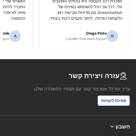
השכרת רכב הקבוצה היא בהחלט האהובים
עלי. דרך אני רגיל להשתמש בשירות של
Greenmotion עם מדיניות שביעות רצון
אתה לא אזרח בר
הלקוחות הגדולה. לחזור פעמים רבות בעתיד.
ההזמנה!
renik
Diogo Pinto
A
D
irport
Londen Stansted Airport
עזרה ויצירת קשר
צריך עזרה? אנא צור קשר עם מומחי ההשכרה שלנו.
תמיכת לקוחות
חשבון