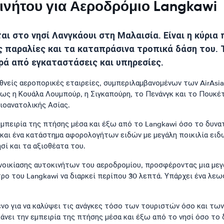
ινήτου για Αεροδρόμιο Langkawi
αι στο νησί Λανγκάουι στη Μαλαισία. Είναι η κύρια
ς παραλίες και τα καταπράσινα τροπικά δάση του. 
ιρά από εγκαταστάσεις και υπηρεσίες.
ίς αεροπορικές εταιρείες, συμπεριλαμβανομένων των AirAsia, Mali
ς η Κουάλα Λουμπούρ, η Σιγκαπούρη, το Πενάνγκ και το Πουκέτ
ιοανατολικής Ασίας.
 εμπειρία της πτήσης μέσα και έξω από το Langkawi όσο το δυνα
 και ένα κατάστημα αφορολογήτων ειδών με μεγάλη ποικιλία ειδ
σί και τα αξιοθέατα του.
οικίασης αυτοκινήτων του αεροδρομίου, προσφέροντας μια μεγάλ
ντρο του Langkawi να διαρκεί περίπου 30 λεπτά. Υπάρχει ένα λ
ένο για να καλύψει τις ανάγκες τόσο των τουριστών όσο και των
κάνει την εμπειρία της πτήσης μέσα και έξω από το νησί όσο το 