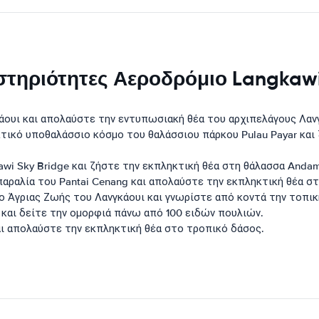
στηριότητες Αεροδρόμιο Langkaw
κάουι και απολαύστε την εντυπωσιακή θέα του αρχιπελάγους Λαν
τικό υποθαλάσσιο κόσμο του θαλάσσιου πάρκου Pulau Payar και
awi Sky Bridge και ζήστε την εκπληκτική θέα στη θάλασσα Andam
αραλία του Pantai Cenang και απολαύστε την εκπληκτική θέα σ
 Άγριας Ζωής του Λανγκάουι και γνωρίστε από κοντά την τοπική 
 και δείτε την ομορφιά πάνω από 100 ειδών πουλιών.
αι απολαύστε την εκπληκτική θέα στο τροπικό δάσος.