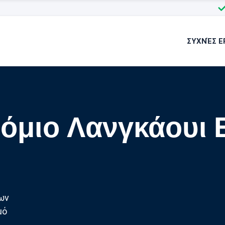
ΣΥΧΝΈΣ Ε
όμιο Λανγκάουι 
ων
μό