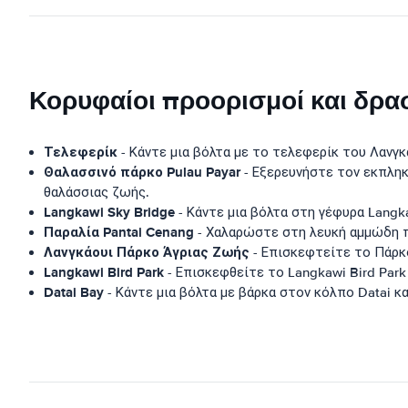
Κορυφαίοι προορισμοί και δρα
Τελεφερίκ
- Κάντε μια βόλτα με το τελεφερίκ του Λανγ
Θαλασσινό πάρκο Pulau Payar
- Εξερευνήστε τον εκπληκ
θαλάσσιας ζωής.
Langkawi Sky Bridge
- Κάντε μια βόλτα στη γέφυρα Langk
Παραλία Pantai Cenang
- Χαλαρώστε στη λευκή αμμώδη π
Λανγκάουι Πάρκο Άγριας Ζωής
- Επισκεφτείτε το Πάρκο
Langkawi Bird Park
- Επισκεφθείτε το Langkawi Bird Park
Datai Bay
- Κάντε μια βόλτα με βάρκα στον κόλπο Datai κ