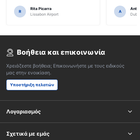
Rita Picarra
Anth
R
A
Lissabon Airport
Dubli
Βοήθεια και επικοινωνία
Χρειάζεστε βοήθεια; Επικοινωνήστε με τους ειδικούς
μας στην ενοικίαση.
Υποστήριξη πελατών
Λογαριασμός
Σχετικά με εμάς