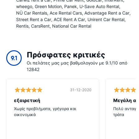
wheego
Green Motion
Panek
U-Save Auto Rental
NÜ Car Rentals
Ace Rental Cars
Advantage Rent a Car
Street Rent a Car
ACE Rent A Car
Unirent Car Rental
Rentis
CarsRent
National Car Rental
Πρόσφατες κριτικές
9.1
Οι πελάτες μας μας βαθμολογούν με 9.1/10 από
12842
31-12-2020
εξαιρετική
Μεγάλη αξ
Χωρίς προβλήματα, γρήγορα και
Πολύ ανταγων
οικονομικά
τράτα