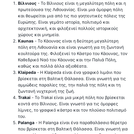
Βίλνιους
- Το Βίλνιους είναι η μεγαλύτερη πόλη και η
πρωτεύουσα της Λιθουανίας. Είναι μια όμορφη πόλη
και θεωρείται μια από τις πιο γοητευτικές πόλεις της
Ευρώπης. Είναι γεμάτο ιστορία, πολιτισμό και
αρχιτεκτονική, και φιλοξενεί πολλούς ιστορικούς
χώρους και μνημεία.
Kaunas
- Το Κάουνας είναι η δεύτερη μεγαλύτερη
πόλη στη Λιθουανία και είναι γνωστή για τη ζωντανή
κουλτούρα της. Φιλοξενεί το Κάστρο του Κάουνας, τον
Καθεδρικό Ναό του Κάουνας και την Παλιά Πόλη,
καθώς και πολλά άλλα αξιοθέατα.
Klaipeda
- Η Klaipeda είναι ένα γραφικό λιμάνι που
βρίσκεται στη Βαλτική Θάλασσα. Είναι γνωστή για τις
αμμώδεις παραλίες της, την παλιά της πόλη και τη
ζωντανή νυχτερινή της ζωή.
Trakai
- Το Trakai είναι μια μικρή πόλη που βρίσκεται
κοντά στο Βίλνιους. Είναι γνωστό για τις όμορφες
λίμνες, το γραφικό κάστρο και τον πλούσιο πολιτισμό
του.
Palanga
- Η Palanga είναι ένα παραθαλάσσιο θέρετρο
που βρίσκεται στη Βαλτική Θάλασσα. Είναι γνωστή για