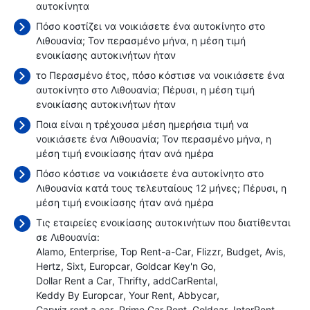
αυτοκίνητα
Πόσο κοστίζει να νοικιάσετε ένα αυτοκίνητο στο
Λιθουανία; Τον περασμένο μήνα, η μέση τιμή
ενοικίασης αυτοκινήτων ήταν
το Περασμένο έτος, πόσο κόστισε να νοικιάσετε ένα
αυτοκίνητο στο Λιθουανία; Πέρυσι, η μέση τιμή
ενοικίασης αυτοκινήτων ήταν
Ποια είναι η τρέχουσα μέση ημερήσια τιμή να
νοικιάσετε ένα Λιθουανία; Τον περασμένο μήνα, η
μέση τιμή ενοικίασης ήταν
ανά ημέρα
Πόσο κόστισε να νοικιάσετε ένα αυτοκίνητο στο
Λιθουανία κατά τους τελευταίους 12 μήνες; Πέρυσι, η
μέση τιμή ενοικίασης ήταν
ανά ημέρα
Τις εταιρείες ενοικίασης αυτοκινήτων που διατίθενται
σε Λιθουανία:
Alamo
Enterprise
Top Rent-a-Car
Flizzr
Budget
Avis
Hertz
Sixt
Europcar
Goldcar Key'n Go
Dollar Rent a Car
Thrifty
addCarRental
Keddy By Europcar
Your Rent
Abbycar
Carwiz rent a car
Prime Car Rent
Goldcar
InterRent