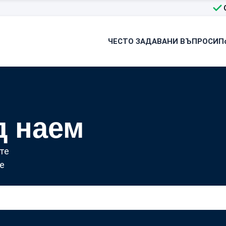
ЧЕСТО ЗАДАВАНИ ВЪПРОСИ
П
д наем
те
е