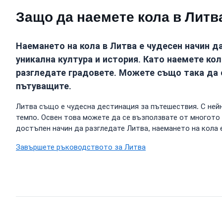
Защо да наемете кола в Литв
Наемането на кола в Литва е чудесен начин д
уникална култура и история. Като наемете ко
разгледате градовете. Можете също така да с
пътуващите.
Литва също е чудесна дестинация за пътешествия. С ней
темпо. Освен това можете да се възползвате от многото а
достъпен начин да разгледате Литва, наемането на кола
Завършете ръководството за Литва