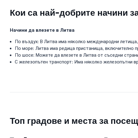
Кои са най-добрите начини з
Начини да влезете в Литва
По въздух: В Литва има няколко международни летища
По море: Литва има редица пристанища, включително 
По шосе: Можете да влезете в Литва от съседни страни
С железопътен транспорт: Има няколко железопътни вр
Топ градове и места за посе