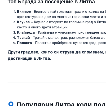
Топ 5 града за посещение в Литва
Вилнюс
- Вилнюс е най-големият град и столица на Л
архитектура и е дом на много исторически места и 
Каунас
– Каунас е вторият по големина град в Литв
както и много други атракции.
Клайпеда
- Клайпеда е живописен пристанищен град
Тракай
- Тракай е малък град, разположен близо до 
Паланга
- Паланга е крайбрежен курортен град, раз
Други градове, които си струва да споменем,
дестинации в Литва.
Популярни Литва коли под