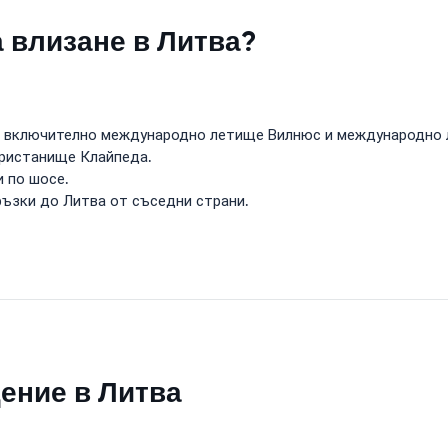
а влизане в Литва?
, включително международно летище Вилнюс и международно 
пристанище Клайпеда.
 по шосе.
ъзки до Литва от съседни страни.
щение в Литва