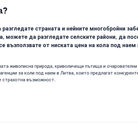
а?
а разгледате страната и нейните многобройни заб
ла, можете да разгледате селските райони, да по
е възползвате от ниската цена на кола под наем 
ната живописна природа, криволичещи пътища и очарователни
генции за коли под наем в Литва, които предлагат конкурентн
 е страхотна възможност.