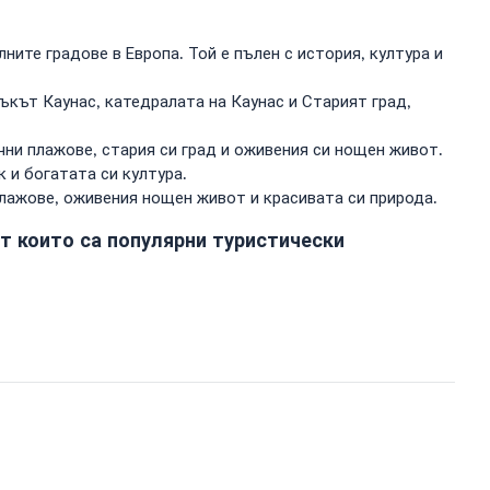
лните градове в Европа. Той е пълен с история, култура и
мъкът Каунас, катедралата на Каунас и Старият град,
ни плажове, стария си град и оживения си нощен живот.
 и богатата си култура.
плажове, оживения нощен живот и красивата си природа.
от които са популярни туристически