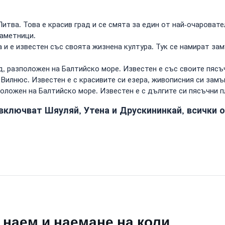
итва. Това е красив град и се смята за един от най-очаровате
паметници.
а и е известен със своята жизнена култура. Тук се намират за
, разположен на Балтийско море. Известен е със своите пясъч
Вилнюс. Известен е с красивите си езера, живописния си замък
положен на Балтийско море. Известен е с дългите си пясъчни 
 включват Шяуляй, Утена и Друскининкай, всички 
 наем и наемане на коли