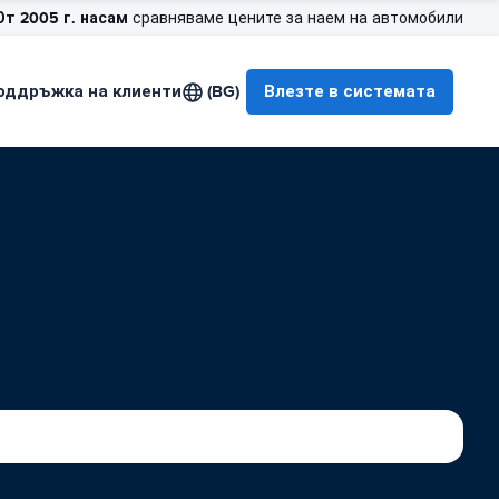
От 2005 г. насам
сравняваме цените за наем на автомобили
оддръжка на клиенти
(BG)
Влезте в системата