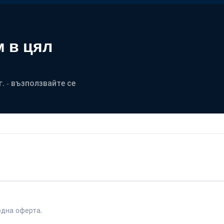
 в цял
. - възползвайте се
одна оферта.