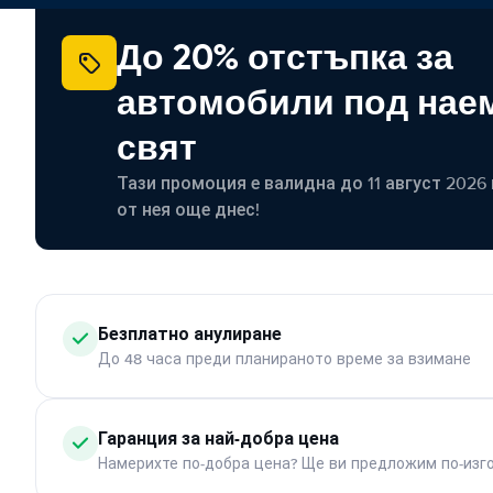
До 20% отстъпка за
автомобили под наем
свят
Тази промоция е валидна до 11 август 2026 г
от нея още днес!
Безплатно анулиране
До 48 часа преди планираното време за взимане
Гаранция за най-добра цена
Намерихте по-добра цена? Ще ви предложим по-изг