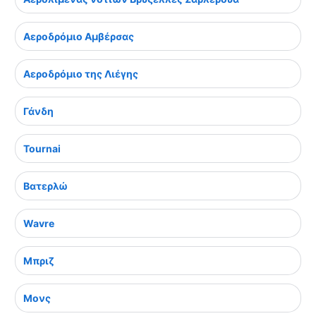
Αεροδρόμιο Αμβέρσας
Αεροδρόμιο της Λιέγης
Γάνδη
Tournai
Βατερλώ
Wavre
Μπριζ
Μονς