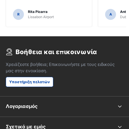
Rita Picarra
Anth
R
A
Lissabon Airport
Dubli
Βοήθεια και επικοινωνία
Χρειάζεστε βοήθεια; Επικοινωνήστε με τους ειδικούς
μας στην ενοικίαση.
Υποστήριξη πελατών
Λογαριασμός
Σχετικά με εμάς