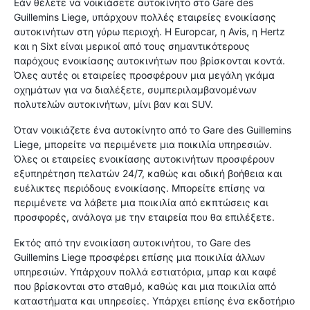
Εάν θέλετε να νοικιάσετε αυτοκίνητο στο Gare des
Guillemins Liege, υπάρχουν πολλές εταιρείες ενοικίασης
αυτοκινήτων στη γύρω περιοχή. Η Europcar, η Avis, η Hertz
και η Sixt είναι μερικοί από τους σημαντικότερους
παρόχους ενοικίασης αυτοκινήτων που βρίσκονται κοντά.
Όλες αυτές οι εταιρείες προσφέρουν μια μεγάλη γκάμα
οχημάτων για να διαλέξετε, συμπεριλαμβανομένων
πολυτελών αυτοκινήτων, μίνι βαν και SUV.
Όταν νοικιάζετε ένα αυτοκίνητο από το Gare des Guillemins
Liege, μπορείτε να περιμένετε μια ποικιλία υπηρεσιών.
Όλες οι εταιρείες ενοικίασης αυτοκινήτων προσφέρουν
εξυπηρέτηση πελατών 24/7, καθώς και οδική βοήθεια και
ευέλικτες περιόδους ενοικίασης. Μπορείτε επίσης να
περιμένετε να λάβετε μια ποικιλία από εκπτώσεις και
προσφορές, ανάλογα με την εταιρεία που θα επιλέξετε.
Εκτός από την ενοικίαση αυτοκινήτου, το Gare des
Guillemins Liege προσφέρει επίσης μια ποικιλία άλλων
υπηρεσιών. Υπάρχουν πολλά εστιατόρια, μπαρ και καφέ
που βρίσκονται στο σταθμό, καθώς και μια ποικιλία από
καταστήματα και υπηρεσίες. Υπάρχει επίσης ένα εκδοτήριο