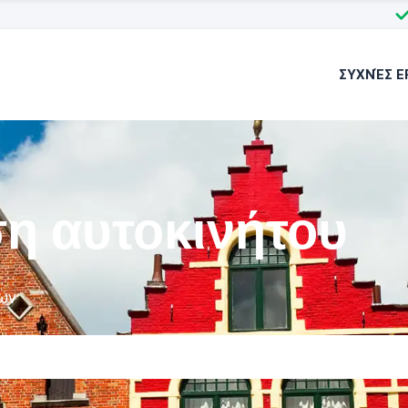
ΣΥΧΝΈΣ Ε
η αυτοκινήτου
ων