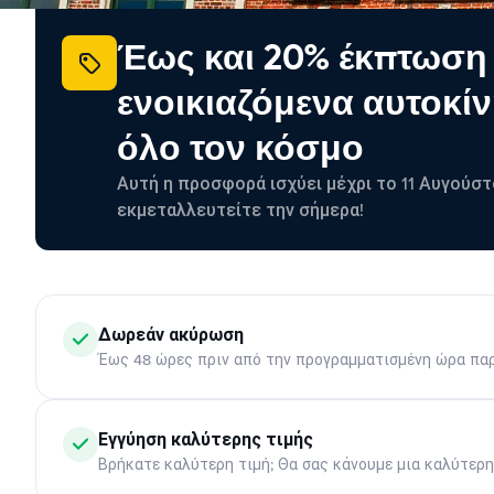
Έως και 20% έκπτωση
ενοικιαζόμενα αυτοκίν
όλο τον κόσμο
Αυτή η προσφορά ισχύει μέχρι το 11 Αυγούστ
εκμεταλλευτείτε την σήμερα!
Δωρεάν ακύρωση
Έως 48 ώρες πριν από την προγραμματισμένη ώρα πα
Εγγύηση καλύτερης τιμής
Βρήκατε καλύτερη τιμή; Θα σας κάνουμε μια καλύτερ