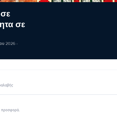
 σε
ητα σε
ου 2026 -
ραλαβής
η προσφορά.