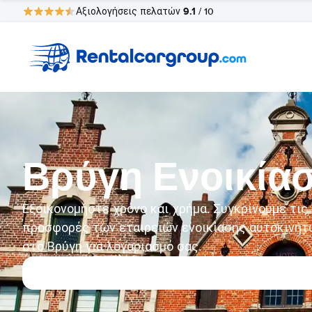
9.1
Αξιολογήσεις πελατών
/ 10
Βρύγη Ενοικίασ
Εξοικονομήστε χρόνο και χρήμα. Συγκρίνουμε τις
προσφορές των εταιρειών ενοικίασης αυτοκινήτ
στο Βρύγη για λογαριασμό σας.