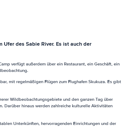
 Ufer des Sabie River. Es ist auch der
amp verfügt außerdem über ein Restaurant, ein Geschäft, ein
ldbeobachtung.
chbar, mit regelmäßigen Flügen zum Flughafen Skukuza. Es gibt
hrerer Wildbeobachtungsgebiete und den ganzen Tag über
 Darüber hinaus werden zahlreiche kulturelle Aktivitäten
rtablen Unterkünften, hervorragenden Einrichtungen und der