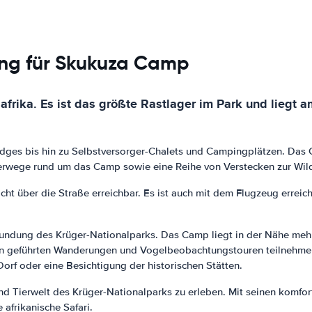
ung für Skukuza Camp
rika. Es ist das größte Rastlager im Park und liegt am
dges bis hin zu Selbstversorger-Chalets und Campingplätzen. Das C
erwege rund um das Camp sowie eine Reihe von Verstecken zur Wi
cht über die Straße erreichbar. Es ist auch mit dem Flugzeug errei
kundung des Krüger-Nationalparks. Das Camp liegt in der Nähe me
an geführten Wanderungen und Vogelbeobachtungstouren teilnehmen.
orf oder eine Besichtigung der historischen Stätten.
nd Tierwelt des Krüger-Nationalparks zu erleben. Mit seinen komfo
afrikanische Safari.