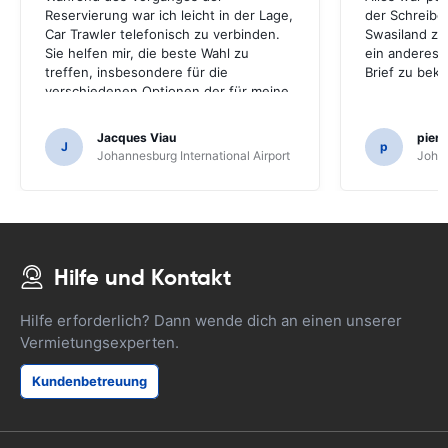
Reservierung war ich leicht in der Lage,
der Schreibe
Car Trawler telefonisch zu verbinden.
Swasiland zu
Sie helfen mir, die beste Wahl zu
ein anderes 
treffen, insbesondere für die
Brief zu bek
verschiedenen Optionen der für meine
Bedürfnisse geeigneten
Versicherungen.
Jacques Viau
pier
J
p
Johannesburg International Airport
Johan
Hilfe und Kontakt
Hilfe erforderlich? Dann wende dich an einen unserer
Vermietungsexperten.
Kundenbetreuung