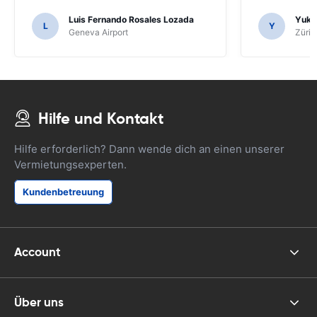
Luis Fernando Rosales Lozada
Yuk 
L
Y
Geneva Airport
Züric
Hilfe und Kontakt
Hilfe erforderlich? Dann wende dich an einen unserer
Vermietungsexperten.
Kundenbetreuung
Account
Über uns