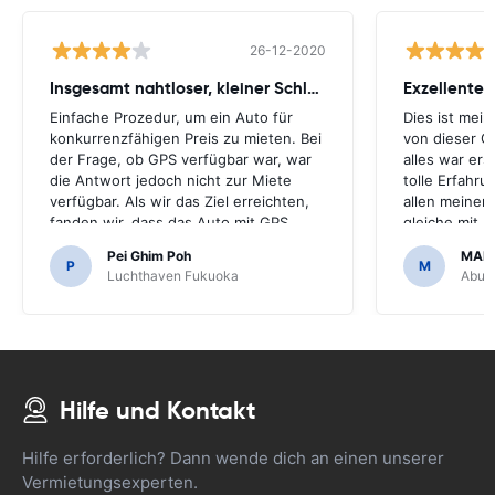
26-12-2020
Insgesamt nahtloser, kleiner Schluckauf
Exzellenter
Einfache Prozedur, um ein Auto für
Dies ist mei
konkurrenzfähigen Preis zu mieten. Bei
von dieser G
der Frage, ob GPS verfügbar war, war
alles war ers
die Antwort jedoch nicht zur Miete
tolle Erfahr
verfügbar. Als wir das Ziel erreichten,
allen meiner
fanden wir, dass das Auto mit GPS
gleiche mit 
kam.Es wäre schrecklich gewesen,
machen.Viele
Pei Ghim Poh
MAI
wenn wir beschlossen hätten, ein GPS
erschwinglich
P
M
Luchthaven Fukuoka
Abu D
zu kaufen, da es notwendig war,
japanische Straßen zu navigieren.
Hilfe und Kontakt
Hilfe erforderlich? Dann wende dich an einen unserer
Vermietungsexperten.