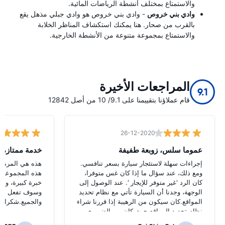
والاستمتاع بمختلف أنشطة الرياضات المائية.
وادي بني خروص
- وادي بني خروص هو وادي جبلي مذهل يقع
بالقرب من صحار. هنا يمكنك استكشاف المناظر الخلابة
والاستمتاع بمجموعة متنوعة من الأنشطة الخارجية.
المراجعات الأخيرة
9.1
قام عملاؤنا بتقييمنا على 9.1/ 10 من أصل 12842
26-12-2020
عموما سلس، زوبعة طفيفة
خدمة ممتازة
إجراءات سهلة لاستئجار سيارة بسعر تنافسي.
هذه هي المرة ال
ومع ذلك، عند سؤال ما إذا كان غس متوفرا،
هذه المجموعة و
كان الرد 'غير متوفر للإيجار '. عند الوصول إلى
خبرة كبيرة، وأو
الوجهة، وجدنا أن السيارة تأتي مع نظام تحديد
وسوف تفعل الش
المواقع.كان سيكون من الرهيبة إذا قررنا شراء
والجميع.شكرا لج
نظام تحديد المواقع حيث كان من الضروري
للتنقل الطرق اليابانية.