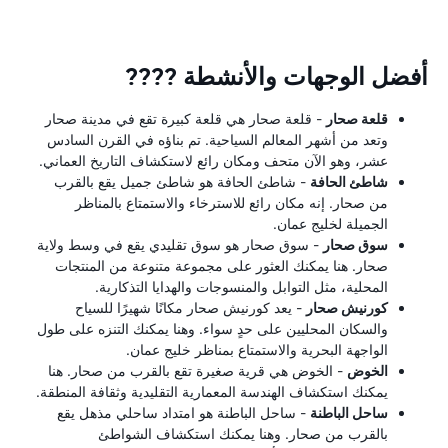
أفضل الوجهات والأنشطة ????
قلعة صحار
- قلعة صحار هي قلعة كبيرة تقع في مدينة صحار
وتعد من أشهر المعالم السياحية. تم بناؤه في القرن السادس
عشر، وهو الآن متحف ومكان رائع لاستكشاف التاريخ العماني.
شاطئ الحافة
- شاطئ الحافة هو شاطئ جميل يقع بالقرب
من صحار. إنه مكان رائع للاسترخاء والاستمتاع بالمناظر
الجميلة لخليج عمان.
سوق صحار
- سوق صحار هو سوق تقليدي يقع في وسط ولاية
صحار. هنا يمكنك العثور على مجموعة متنوعة من المنتجات
المحلية، مثل التوابل والمنسوجات والهدايا التذكارية.
كورنيش صحار
- يعد كورنيش صحار مكانًا شهيرًا للسياح
والسكان المحليين على حدٍ سواء. وهنا يمكنك التنزه على طول
الواجهة البحرية والاستمتاع بمناظر خليج عمان.
الخوض
- الخوض هي قرية صغيرة تقع بالقرب من صحار. هنا
يمكنك استكشاف الهندسة المعمارية التقليدية وثقافة المنطقة.
ساحل الباطنة
- ساحل الباطنة هو امتداد ساحلي مذهل يقع
بالقرب من صحار. وهنا يمكنك استكشاف الشواطئ