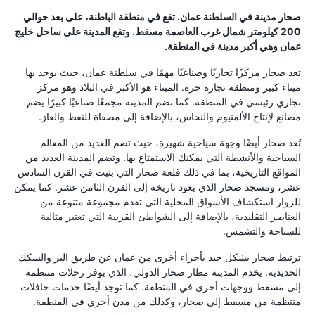
صحار مدينة في السلطنة عمان. تقع في منطقة الباطنة، على بعد حوالي
200 كيلومتر شمال غرب العاصمة مسقط. وتقع المدينة على ساحل خليج
عمان وهي أكبر مدينة في المنطقة.
تعد صحار مركزًا تجاريًا وصناعيًا مهمًا في سلطنة عمان، حيث يوجد بها
ميناء كبير ومنطقة تجارة حرة. الميناء هو الأكبر في البلاد وهو مركز
تجاري رئيسي في المنطقة. كما تضم ​​المدينة مجمعًا صناعيًا كبيرًا يضم
مصانع لإنتاج الألمنيوم والنحاس، بالإضافة إلى مصفاة للنفط والغاز.
تُعد صحار أيضًا وجهة سياحية شهيرة، حيث تضم العديد من المعالم
السياحية والأنشطة التي يمكنك الاستمتاع بها. وتضم المدينة العديد من
المواقع التاريخية، بما في ذلك قلعة صحار التي بنيت في القرن السادس
عشر، ومسجد صحار الذي يعود تاريخه إلى القرن الثامن عشر. كما يمكن
للزوار استكشاف الأسواق المحلية التي تقدم مجموعة متنوعة من
العناصر التقليدية، بالإضافة إلى الشواطئ القريبة التي تعتبر مثالية
للسباحة والتشمس.
ترتبط صحار بشكل جيد بأجزاء أخرى من عمان عن طريق البر والسكك
الحديدية. يخدم المدينة مطار صحار الدولي، الذي يوفر رحلات منتظمة
إلى مسقط ووجهات أخرى في المنطقة. كما توجد أيضًا خدمات حافلات
منتظمة من مسقط إلى صحار، وكذلك من مدن أخرى في المنطقة.