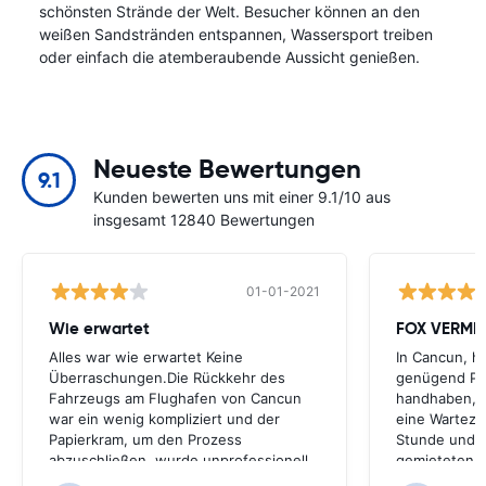
schönsten Strände der Welt. Besucher können an den
weißen Sandstränden entspannen, Wassersport treiben
oder einfach die atemberaubende Aussicht genießen.
Neueste Bewertungen
9.1
Kunden bewerten uns mit einer 9.1/10 aus
insgesamt 12840 Bewertungen
01-01-2021
Wie erwartet
FOX VERMI
Alles war wie erwartet Keine
In Cancun, h
Überraschungen.Die Rückkehr des
genügend Per
Fahrzeugs am Flughafen von Cancun
handhaben, a
war ein wenig kompliziert und der
eine Wartezei
Papierkram, um den Prozess
Stunde und e
abzuschließen, wurde unprofessionell
gemieteten 
behandelt.