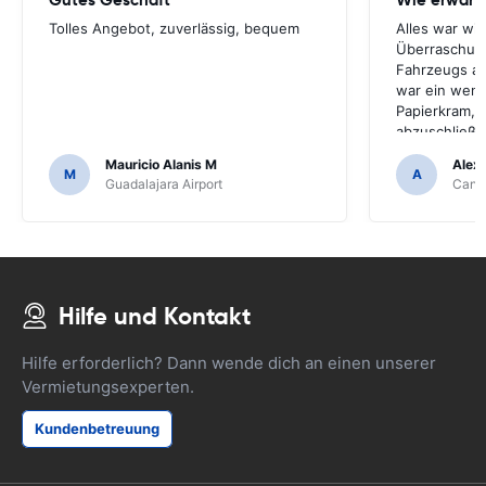
Tolles Angebot, zuverlässig, bequem
Alles war wi
Überraschun
Fahrzeugs a
war ein weni
Papierkram, 
abzuschließe
behandelt.
Mauricio Alanis M
Alex
M
A
Guadalajara Airport
Cancu
Hilfe und Kontakt
Hilfe erforderlich? Dann wende dich an einen unserer
Vermietungsexperten.
Kundenbetreuung