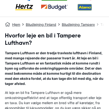
Hjem
Biludlejning Finland
Biludlejning Tampere
Tamp
Hvorfor leje en bil i Tampere
Lufthavn?
Tampere Lufthavn er den tredje travleste lufthavn i Finland,
med mange rejsende der passerer hvert år. At leje en bil i
Tampere Lufthavn er en fantastisk måde at komme rundt i
byen og udforske de omkringliggende områder. Det er den
mest bekvemme måde at komme hurtigt til din destination
med den ekstra fordel, at du kan tage din bil med dig, når du
tager afsted.
At leje en bil fra Tampere Lufthavn er også mere
omkostningseffektivt end at tage offentlig transport eller leje
en taxa. Du kan vælge mellem en bred vifte af køretøjer, fra
økonomibiler til luksusmodeller, og du kan være sikker på en