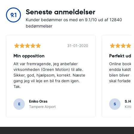
Seneste anmeldelser
9.1
Kunder bedømmer os med en 9.1/10 ud af 12840
bedømmelser
31-01-2020
Min opposition
Perfekt udl
Alt var fremragende, jeg anbefaler
Online bookin
virksomheden (Green Motion) til alle.
endda kaldt, 
Sikker, god, hjælpsom, korrekt. Næste
bilen bliver 
gang jeg vil leje en bil fra dem igen.
skal forlade 
Tak.
Eniko Oras
S.H. 
E
S
Tampere Airport
Kittil