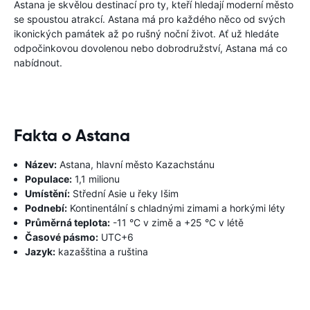
Astana je skvělou destinací pro ty, kteří hledají moderní město
se spoustou atrakcí. Astana má pro každého něco od svých
ikonických památek až po rušný noční život. Ať už hledáte
odpočinkovou dovolenou nebo dobrodružství, Astana má co
nabídnout.
Fakta o Astana
Název:
Astana, hlavní město Kazachstánu
Populace:
1,1 milionu
Umístění:
Střední Asie u řeky Išim
Podnebí:
Kontinentální s chladnými zimami a horkými léty
Průměrná teplota:
-11 °C v zimě a +25 °C v létě
Časové pásmo:
UTC+6
Jazyk:
kazašština a ruština