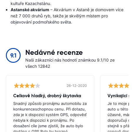
kultuře Kazachstánu.
Astanské akvárium
– Akvárium v ​​Astaně je domovem více
než 7 000 druhů ryb, takže je skvělým místem pro
objevování podmořského světa.
Nedávné recenze
9.1
Naši zákazníci nás hodnotí známkou 9.1/10 ze
všech 12842
26-12-2020
Celkově hladký, drobný škytavka
Vynikající s
Snadný způsob pronájmu automobilu za
Je to moje p
konkurenceschopnou cenu. Při dotazu,
auto u této s
zda je k dispozici systém GPS, odpověď
úžasné, mám 
nebyla k dispozici k pronájmu. Po
doporučuji c
dosažení cíle jsme zjistili, že auto bylo
stejně s přáte
dodáno s GPS.Bylo by hrozné,
cenově dost