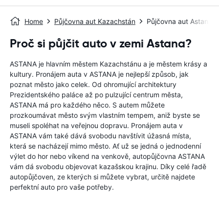
Home
Půjčovna aut Kazachstán
Půjčovna aut Astana
Proč si půjčit auto v zemi Astana?
ASTANA je hlavním městem Kazachstánu a je městem krásy a
kultury. Pronájem auta v ASTANA je nejlepší způsob, jak
poznat město jako celek. Od ohromující architektury
Prezidentského paláce až po pulzující centrum města,
ASTANA má pro každého něco. S autem můžete
prozkoumávat město svým vlastním tempem, aniž byste se
museli spoléhat na veřejnou dopravu. Pronájem auta v
ASTANA vám také dává svobodu navštívit úžasná místa,
která se nacházejí mimo město. Ať už se jedná o jednodenní
výlet do hor nebo víkend na venkově, autopůjčovna ASTANA
vám dá svobodu objevovat kazašskou krajinu. Díky celé řadě
autopůjčoven, ze kterých si můžete vybrat, určitě najdete
perfektní auto pro vaše potřeby.