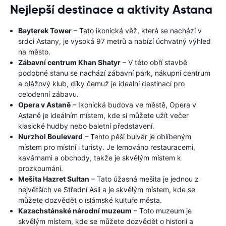
Nejlepší destinace a aktivity Astana
Bayterek Tower
– Tato ikonická věž, která se nachází v
srdci Astany, je vysoká 97 metrů a nabízí úchvatný výhled
na město.
Zábavní centrum Khan Shatyr
– V této obří stavbě
podobné stanu se nachází zábavní park, nákupní centrum
a plážový klub, díky čemuž je ideální destinací pro
celodenní zábavu.
Opera v Astaně
– Ikonická budova ve městě, Opera v
Astaně je ideálním místem, kde si můžete užít večer
klasické hudby nebo baletní představení.
Nurzhol Boulevard
– Tento pěší bulvár je oblíbeným
místem pro místní i turisty. Je lemováno restauracemi,
kavárnami a obchody, takže je skvělým místem k
prozkoumání.
Mešita Hazret Sultan
– Tato úžasná mešita je jednou z
největších ve Střední Asii a je skvělým místem, kde se
můžete dozvědět o islámské kultuře města.
Kazachstánské národní muzeum
– Toto muzeum je
skvělým místem, kde se můžete dozvědět o historii a