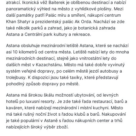
atrakcí. Ikonická věž Baiterek je oblíbenou destinací a nabízí
panoramatický výhled na město z vyhlídkové plošiny. Mezi
další památky patří Palác míru a smíření, nákupní centrum
Khan Shatyr a prezidentský palác Ak Orda. Nachází se zde
také několik parků a zahrad, jako je botanická zahrada
Astana a Centrální park kultury a rekreace.
Astana obsluhuje mezinárodní letiště Astana, které se nachází
asi 10 kilometrů od centra města. Letiště nabízí lety do mnoha
mezinárodních destinací, stejně jako vnitrostátní lety do
dalších měst v Kazachstánu. Město má také dobře vyvinutý
systém veřejné dopravy, po celém městě jezdí autobusy a
trolejbusy. K dispozici jsou také taxíky, které představují
pohodlný způsob dopravy po městě.
Astana má širokou škálu možností ubytování, od levných
hotelů po luxusní resorty. Je zde také řada restaurací, barů a
kaváren, které nabízejí mezinárodní i místní kuchyni. Město
má také rušný noční život s řadou klubů a barů. Nakupování
je také populární v Astaně s řadou nákupních center a trhů
nabízejících široký výběr zboží.