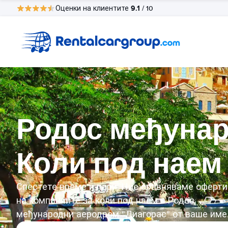
9.1
Оценки на клиентите
/ 10
Родос међунар
Коли под наем
Спестете време и пари. Ние сравняваме оферти
на компаниите за коли под наем в Родос
међународни аеродром "Диагорас" от ваше име