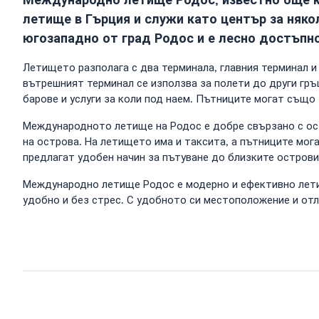
летище в Гърция и служи като център за няколк
югозападно от град Родос и е лесно достъпно 
Летището разполага с два терминала, главния терминал и
вътрешният терминал се използва за полети до други гръ
барове и услуги за коли под наем. Пътниците могат също
Международното летище на Родос е добре свързано с ост
на острова. На летището има и таксита, а пътниците мог
предлагат удобен начин за пътуване до близките острови
Международно летище Родос е модерно и ефективно летищ
удобно и без стрес. С удобното си местоположение и отл