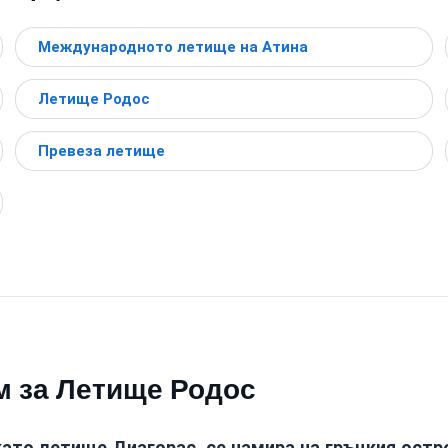
Международното летище на Атина
Летище Родос
Превеза летище
м за Летище Родос
то летище Диагорас, се намира на гръцкия остро