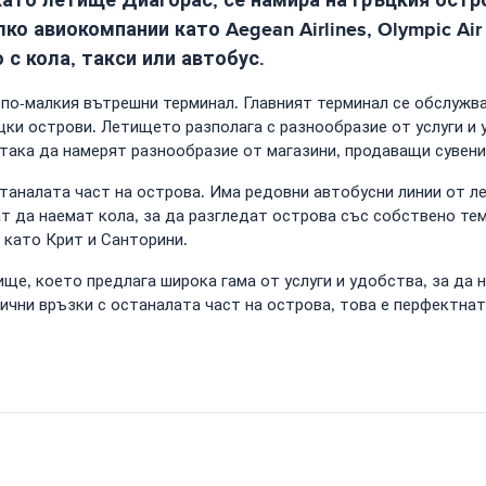
о авиокомпании като Aegean Airlines, Olympic Air
с кола, такси или автобус.
 по-малкия вътрешни терминал. Главният терминал се обслужва
цки острови. Летището разполага с разнообразие от услуги и
 така да намерят разнообразие от магазини, продаващи сувенир
аналата част на острова. Има редовни автобусни линии от лет
ат да наемат кола, за да разгледат острова със собствено т
 като Крит и Санторини.
е, което предлага широка гама от услуги и удобства, за да 
ични връзки с останалата част на острова, това е перфектнат