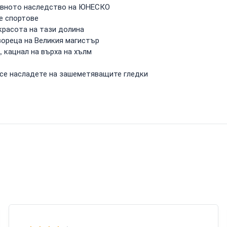
овното наследство на ЮНЕСКО
е спортове
красота на тази долина
вореца на Великия магистър
 кацнал на върха на хълм
 се насладете на зашеметяващите гледки