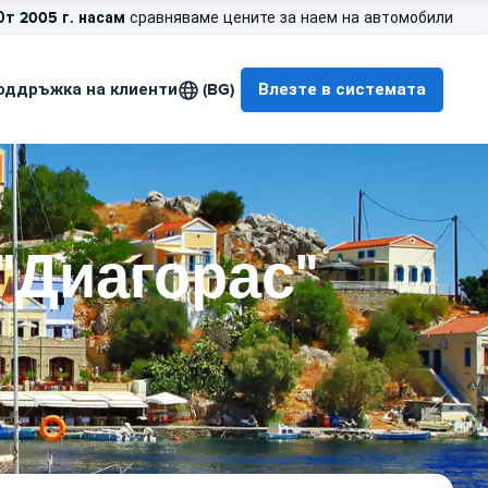
От 2005 г. насам
сравняваме цените за наем на автомобили
оддръжка на клиенти
(BG)
Влезте в системата
"Диагорас"