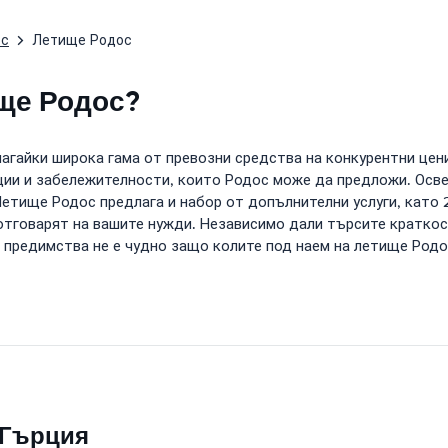
ос
Летище Родос
ище Родос?
агайки широка гама от превозни средства на конкурентни цен
кции и забележителности, които Родос може да предложи. Осв
 Летище Родос предлага и набор от допълнителни услуги, като
 отговарят на вашите нужди. Независимо дали търсите кратко
и предимства не е чудно защо колите под наем на летище Родо
 Гърция