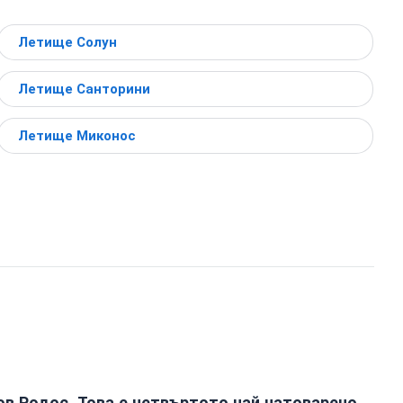
Летище Солун
Летище Санторини
Летище Миконос
в Родос. Това е четвъртото най-натоварено