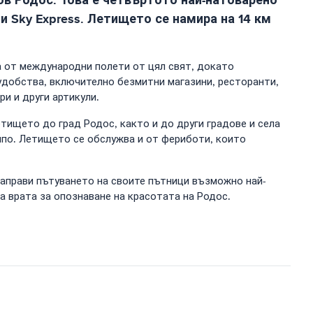
 и Sky Express. Летището се намира на 14 км
 от международни полети от цял ​​свят, докато
 удобства, включително безмитни магазини, ресторанти,
и и други артикули.
ището до град Родос, както и до други градове и села
емпо. Летището се обслужва и от фериботи, които
направи пътуването на своите пътници възможно най-
а врата за опознаване на красотата на Родос.