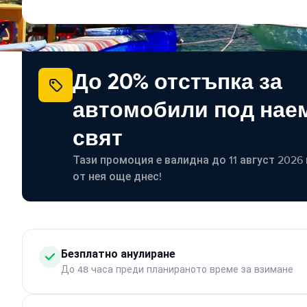
До 20% отстъпка за
автомобили под наем
свят
Тази промоция е валидна до 11 август 2026 г
от нея още днес!
Безплатно анулиране
До 48 часа преди планираното време за взимане