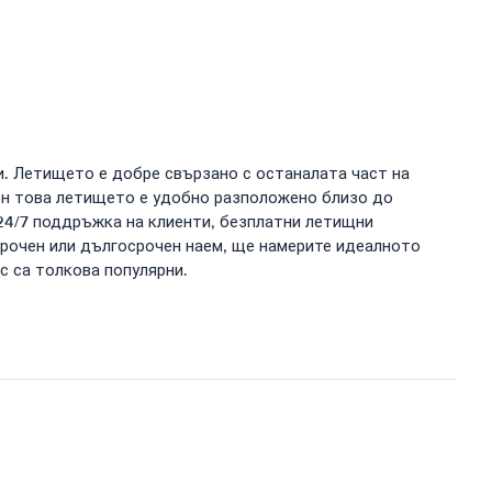
и. Летището е добре свързано с останалата част на
ен това летището е удобно разположено близо до
 24/7 поддръжка на клиенти, безплатни летищни
срочен или дългосрочен наем, ще намерите идеалното
с са толкова популярни.