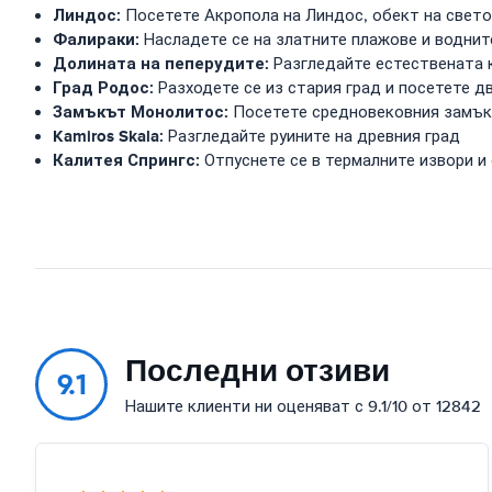
Линдос:
Посетете Акропола на Линдос, обект на свет
Фалираки:
Насладете се на златните плажове и воднит
Долината на пеперудите:
Разгледайте естествената 
Град Родос:
Разходете се из стария град и посетете д
Замъкът Монолитос:
Посетете средновековния замък,
Kamiros Skala:
Разгледайте руините на древния град
Калитея Спрингс:
Отпуснете се в термалните извори и
Последни отзиви
9.1
Нашите клиенти ни оценяват с 9.1/10 от 12842