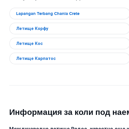
Lapangan Terbang Chania Crete
Летище Корфу
Летище Кос
Летище Карпатос
Информация за коли под нае
Международно летище Родос, известно още ка