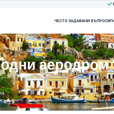
ЧЕСТО ЗАДАВАНИ ВЪПРОСИ
П
одни аеродром 
те
.