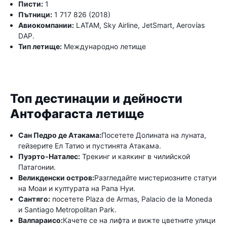
Писти:
1
Пътници:
1 717 826 (2018)
Авиокомпании:
LATAM, Sky Airline, JetSmart, Aerovías
DAP.
Тип летище:
Международно летище
Топ дестинации и дейности
Антофагаста летище
Сан Педро де Атакама:
Посетете Долината на луната,
гейзерите Ел Татио и пустинята Атакама.
Пуэрто-Наталес:
Трекинг и каякинг в чилийской
Патагонии.
Великденски остров:
Разгледайте мистериозните статуи
на Моаи и културата на Рапа Нуи.
Сантяго:
посетете Plaza de Armas, Palacio de la Moneda
и Santiago Metropolitan Park.
Валпараисо:
Качете се на лифта и вижте цветните улици