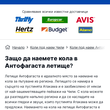
Сравняваме всички известни доставчици
Начало
Коли под наем Чили
Коли под наем Антофаг
Защо да наемете кола в
Антофагаста летище?
Летище Антофагаста е идеалното място за наемане на
кола за пътуване из региона. Летището се намира в
сърцето на пустинята Атакама и е заобиколено от някои
от най-зашеметяващите пейзажи на Чили. С кола можете
да разгледате напълно региона и да се насладите на
всички гледки и звуци, които пустинята Атакама може да
предложи. Наемането на кола на летище Антофагаста е