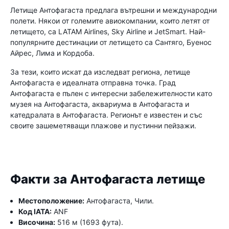
Летище Антофагаста предлага вътрешни и международни
полети. Някои от големите авиокомпании, които летят от
летището, са LATAM Airlines, Sky Airline и JetSmart. Най-
популярните дестинации от летището са Сантяго, Буенос
Айрес, Лима и Кордоба.
За тези, които искат да изследват региона, летище
Антофагаста е идеалната отправна точка. Град
Антофагаста е пълен с интересни забележителности като
музея на Антофагаста, аквариума в Антофагаста и
катедралата в Антофагаста. Регионът е известен и със
своите зашеметяващи плажове и пустинни пейзажи.
Факти за Антофагаста летище
Местоположение:
Антофагаста, Чили.
Код IATA:
ANF
Височина:
516 м (1693 фута).