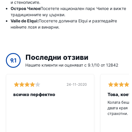
и стенописите.
Остров Чилое
Посетете национален парк Чилое и вижте
традиционните му църкви.
Valle de Elqui:
Посетете долината Elqui и разгледайте
нейните лозя и винарни.
Последни отзиви
9.1
Нашите клиенти ни оценяват с 9.1/10 от 12842
24-11-2020
всичко перфектно
Това, коет
Колата беше
двата края н
страхотни. 