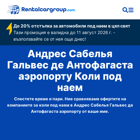
аэропорту
До 20% отстъпка за автомобили под наем в цял свят
Тази промоция е валидна до 11 август 2026 г. -
възползвайте се от нея още днес!
Андрес Сабелья
Гальвес де Антофагаста
аэропорту Коли под
наем
Спестете време и пари. Ние сравняваме офертите на
компаниите за коли под наем в Андрес Сабелья Гальвес де
Антофагаста аэропорту от ваше име.