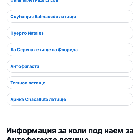
Coyhaique Balmaceda летище
Пуерто Natales
Ла Серена летище ла Флорида
Антофагаста
Temuco летище
Арика Chacalluta летище
Информация за коли под наем за
Антофагаста летище