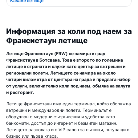
Kasane летище
Информация за коли под наем за
Франсистаун летище
Летище Франсистаун (FRW) се намира в град
Франсистаун в Ботсвана. Това е второто по големина
летище в страната и служи като център за вътрешни и
регионални полети. Летището се намира на около
четири километра от центъра на града и предлага набор
от услуги, включително коли под наем, обмяна на валута
и ресторант.
Летище Франсистаун има един терминал, който обслужва
вътрешни и международни полети. Терминалът е
оборудван с модерни съоръжения и удобства като
банкомати, достъп до интернет и безмитен магазин.
Летището разполага и с VIP салон за пътници, пътуващи в
бизнес или първа класа.