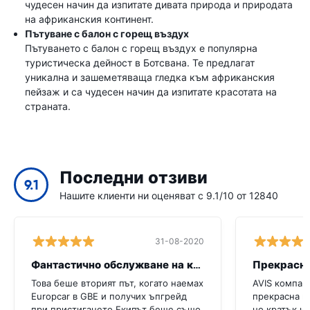
чудесен начин да изпитате дивата природа и природата
на африканския континент.
Пътуване с балон с горещ въздух
Пътуването с балон с горещ въздух е популярна
туристическа дейност в Ботсвана. Те предлагат
уникална и зашеметяваща гледка към африканския
пейзаж и са чудесен начин да изпитате красотата на
страната.
Последни отзиви
9.1
Нашите клиенти ни оценяват с 9.1/10 от 12840
31-08-2020
Фантастично обслужване на клиенти
Това беше вторият път, когато наемах
AVIS компан
Europcar в GBE и получих ъпгрейд
прекрасна к
при пристигането.Екипът беше също
но кратък н