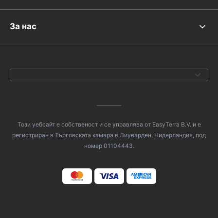
За нас
Този уебсайт е собственост и се управлява от EasyTerra B.V. и е
регистриран в Търговската камара в Лиуварден, Нидерландия, под
номер 01104443.