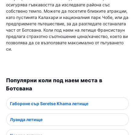
осигурява гъвкавостта да изследвате района със
собствено темпо. Можете да посетите близките атракции,
като пустинята Калахари и националния парк Чобе, или да
предприемете пътешествие, за да разгледате останалата
част от Ботсвана. Коли под наем на летище Франсистаун
предлага страхотно съотношение цена/качество, което ви
позволява да се възползвате максимално от пътуването
си.
Популярни коли под наем места в
Ботсвана
Габороне сър Seretse Khama летище
Луанда летище