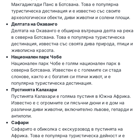
Макгадикгади Панс в Ботсвана. Това е популярна
туристическа дестинация и е известно със своите
археологически обекти, диви животни и солени площи.
Делтата на Окаванго
Делтата на Окаванго е обширна вътрешна делта на река
в северна Ботсвана. Това е популярна туристическа
дестинация, известна със своята дива природа, птици и
живописна красота.
Национален парк Чобе
Национален парк Чобе е голям национален парк в
северна Ботсвана. Известен е с големите си стада
слонове, както и с богатия си птичи живот, и е
популярна туристическа дестинация.
Пустинята Калахари
Пустинята Калахари е голяма пустиня в Южна Африка.
Известно е с огромните си пясъчни дюни и е дом на
различни диви животни, включително лъвове, гепарди и
антилопи.
Сафари
Сафарито е обиколка с екскурзовод в пустинята на
Африка. Това е популярна туристическа дейност и е