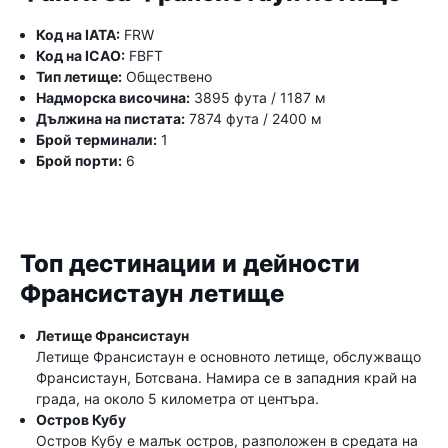
Код на IATA:
FRW
Код на ICAO:
FBFT
Тип летище:
Обществено
Надморска височина:
3895 фута / 1187 м
Дължина на пистата:
7874 фута / 2400 м
Брой терминали:
1
Брой порти:
6
Топ дестинации и дейности
Франсистаун летище
Летище Франсистаун
Летище Франсистаун е основното летище, обслужващо
Франсистаун, Ботсвана. Намира се в западния край на
града, на около 5 километра от центъра.
Остров Кубу
Остров Кубу е малък остров, разположен в средата на