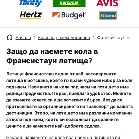
Начало
Коли под наем Ботсвана
Франсистаун лети
Защо да наемете кола в
Франсистаун летище?
Летище Франсистаун е едно от най-натоварените
летища в Ботсвана, което го прави чудесен избор за коли
под наем. Наемането на кола под наем на летището има
редица предимства. Първо, предлага удобство. Можете
да вземете колата си и да потеглите бързо, без да се
притеснявате за организирането на транспорт до вашата
дестинация. Второ, на летището има различни компании
за коли под наем, които ви позволяват да сравните
цените и да намерите най-добрата сделка.
Накрая, наемането на кола под наем на летището ви