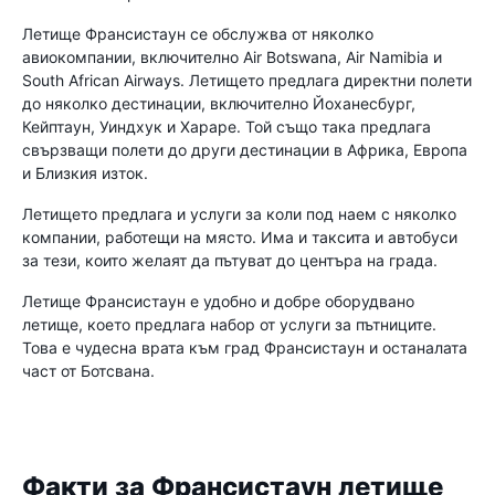
Летище Франсистаун се обслужва от няколко
авиокомпании, включително Air Botswana, Air Namibia и
South African Airways. Летището предлага директни полети
до няколко дестинации, включително Йоханесбург,
Кейптаун, Уиндхук и Хараре. Той също така предлага
свързващи полети до други дестинации в Африка, Европа
и Близкия изток.
Летището предлага и услуги за коли под наем с няколко
компании, работещи на място. Има и таксита и автобуси
за тези, които желаят да пътуват до центъра на града.
Летище Франсистаун е удобно и добре оборудвано
летище, което предлага набор от услуги за пътниците.
Това е чудесна врата към град Франсистаун и останалата
част от Ботсвана.
Факти за Франсистаун летище