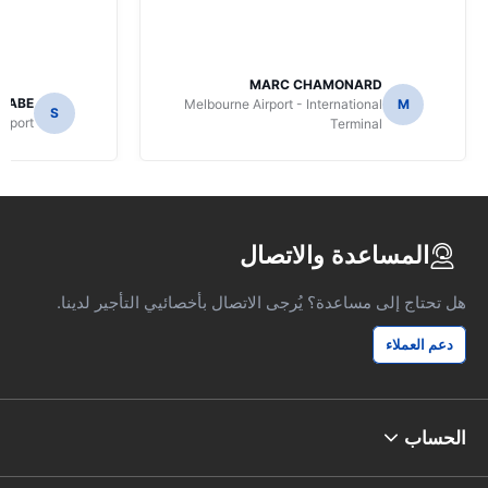
MARC CHAMONARD
NABE
Melbourne Airport - International
M
S
irport
Terminal
المساعدة والاتصال
هل تحتاج إلى مساعدة؟ يُرجى الاتصال بأخصائيي التأجير لدينا.
دعم العملاء
الحساب