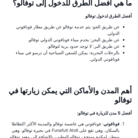
ما هي أفضل الطرق للدخول إلى توفالو؟
أفضل الطرق لدخول توفالو
عن طريق الجو: يتم خدمة توفالو عن طريق مطار فونافوتي
الدولي.
عن طريق البحر: يخدم ميناء فونافوتي الدولي توفالو.
عن طريق البر: لا توجد حدود برية لتوفالو.
بالرحلات البحرية: يمكن للسفن السياحية أن ترسو في ميناء
فونافوتي الدولي.
أهم المدن والأماكن التي يمكن زيارتها في
توفالو
أفضل 5 مدن للزيارة في توفالو:
فونافوتي
: فونافوتي هي عاصمة توفالو والمدينة الأكثر اكتظاظا
بالسكان. وهي تقع على Funafuti Atoll في بحيرة توفالو. وهي
موطن لمكتبة ومتحف توفالو الوطني، بالإضافة إلى معهد توفالو