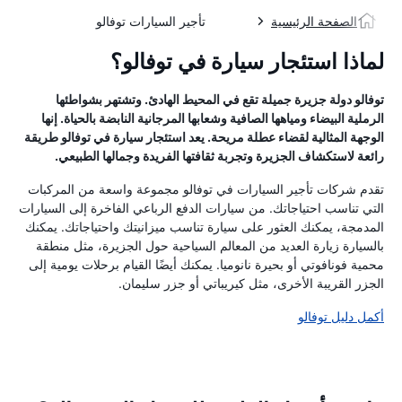
الصفحة الرئيسية
تأجير السيارات توفالو
لماذا استئجار سيارة في توفالو؟
توفالو دولة جزيرة جميلة تقع في المحيط الهادئ. وتشتهر بشواطئها
الرملية البيضاء ومياهها الصافية وشعابها المرجانية النابضة بالحياة. إنها
الوجهة المثالية لقضاء عطلة مريحة. يعد استئجار سيارة في توفالو طريقة
رائعة لاستكشاف الجزيرة وتجربة ثقافتها الفريدة وجمالها الطبيعي.
تقدم شركات تأجير السيارات في توفالو مجموعة واسعة من المركبات
التي تناسب احتياجاتك. من سيارات الدفع الرباعي الفاخرة إلى السيارات
المدمجة، يمكنك العثور على سيارة تناسب ميزانيتك واحتياجاتك. يمكنك
بالسيارة زيارة العديد من المعالم السياحية حول الجزيرة، مثل منطقة
محمية فونافوتي أو بحيرة نانوميا. يمكنك أيضًا القيام برحلات يومية إلى
الجزر القريبة الأخرى، مثل كيريباتي أو جزر سليمان.
أكمل دليل توفالو