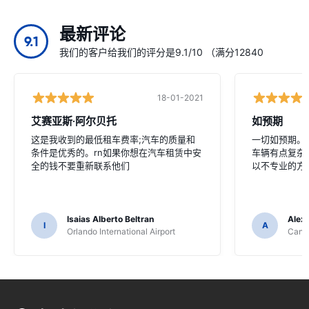
最新评论
9.1
我们的客户给我们的评分是9.1/10 （满分12840
18-01-2021
艾赛亚斯·阿尔贝托
如预期
这是我收到的最低租车费率;汽车的质量和
一切如预期。没
条件是优秀的。rn如果你想在汽车租赁中安
车辆有点复杂
全的钱不要重新联系他们
以不专业的方
Isaias Alberto Beltran
Alex
I
A
Orlando International Airport
Cancu