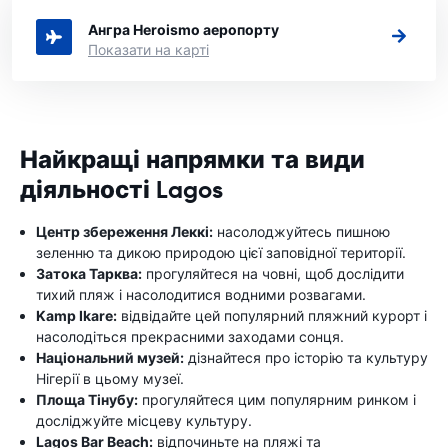
Ангра Heroismo аеропорту
Показати на карті
Найкращі напрямки та види
діяльності Lagos
Центр збереження Леккі:
насолоджуйтесь пишною
зеленню та дикою природою цієї заповідної території.
Затока Тарква:
прогуляйтеся на човні, щоб дослідити
тихий пляж і насолодитися водними розвагами.
Kamp Ikare:
відвідайте цей популярний пляжний курорт і
насолодіться прекрасними заходами сонця.
Національний музей:
дізнайтеся про історію та культуру
Нігерії в цьому музеї.
Площа Тінубу:
прогуляйтеся цим популярним ринком і
досліджуйте місцеву культуру.
Lagos Bar Beach:
відпочиньте на пляжі та