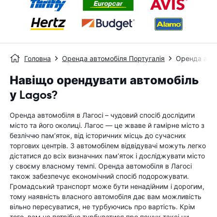
Головна
Оренда автомобіля Португалія
Оренда авт
Навіщо орендувати автомобіль
у Lagos?
Оренда автомобіля в Лагосі – чудовий спосіб дослідити
місто та його околиці. Лагос — це жваве й гамірне місто з
безліччю пам’яток, від історичних місць до сучасних
торгових центрів. З автомобілем відвідувачі можуть легко
дістатися до всіх визначних пам’яток і досліджувати місто
у своєму власному темпі. Оренда автомобіля в Лагосі
також забезпечує економічний спосіб подорожувати.
Громадський транспорт може бути ненадійним і дорогим,
тому наявність власного автомобіля дає вам можливість
вільно пересуватися, не турбуючись про вартість. Крім
того, вам не потрібно турбуватися про пошук таксі чи