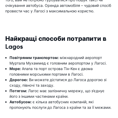
очікування автобуса. Оренда автомобіля – чудовий спосіб
провести час у Лагосі з максимальною користю.
Найкращі способи потрапити в
Lagos
Повітряним транспортом:
міжнародний аеропорт
Муртала Мухаммед є головним аеропортом у Лагосі.
Море:
Апапа та порт острова Тін-Кен є двома
головними морськими портами в Лагосі.
Дорогою:
Ви можете дістатися до Лагоса дорогою зі
сходу, півночі та заходу.
Потягом:
Лагос має залізничну мережу, що з’єднує
його з іншими частинами країни.
Автобусом:
є кілька автобусних компаній, які
пропонують послуги до Лагоса з країни та за її межами.