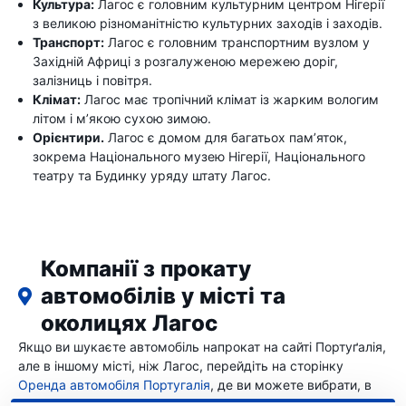
Культура:
Лагос є головним культурним центром Нігерії
з великою різноманітністю культурних заходів і заходів.
Транспорт:
Лагос є головним транспортним вузлом у
Західній Африці з розгалуженою мережею доріг,
залізниць і повітря.
Клімат:
Лагос має тропічний клімат із жарким вологим
літом і м’якою сухою зимою.
Орієнтири.
Лагос є домом для багатьох пам’яток,
зокрема Національного музею Нігерії, Національного
театру та Будинку уряду штату Лагос.
Компанії з прокату
автомобілів у місті та
околицях Лагос
Якщо ви шукаєте автомобіль напрокат на сайті Портуґалія,
але в іншому місті, ніж Лагос, перейдіть на сторінку
Оренда автомобіля Португалія
, де ви можете вибрати, в
якому місті Портуґалія ви хочете орендувати автомобіль.