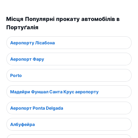
Місця Популярні прокату автомобілів в
Портуґалія
Аеропорту Лісабона
Аеропорт Фару
Porto
Мадейри Фуншал Санта Крус аеропорту
Аеропорт Ponta Delgada
Албуфейра