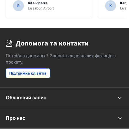
Rita Picarra
Karl 
R
K
Lissabon Airport
Lissa
Допомога та контакти
Потрібна допомога? Зверніться до наших фахівців з
прокату.
Підтримка клієнтів
Обліковий запис
Про нас