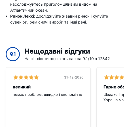
насолоджуйтесь приголомшливим видом на
Атлантичний океан.
Ринок Леккі:
досліджуйте жвавий ринок і купуйте
сувеніри, ремісничі вироби та інші речі.
Нещодавні відгуки
9.1
Наші клієнти оцінюють нас на 9.1/10 з 12842
31-12-2020
великий
Гарне обс
немає проблем, швидке і економічне
Швидке і пр
Хороша маши