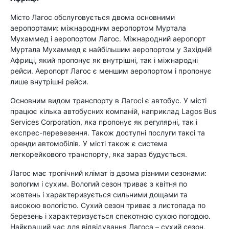
Місто Лагос обслуговується двома основними
аеропортами: міжнародним аеропортом Муртала
Мухаммед і аеропортом Лагос. Міжнародний аеропорт
Муртала Мухаммед є найбільшим аеропортом у Західній
Африці, який пропонує як внутрішні, так і міжнародні
рейси. Аеропорт Лагос є меншим аеропортом і пропонує
лише внутрішні рейси.
Основним видом транспорту в Лагосі є автобус. У місті
працює кілька автобусних компаній, наприклад Lagos Bus
Services Corporation, яка пропонує як регулярні, так і
експрес-перевезення. Також доступні послуги таксі та
оренди автомобілів. У місті також є система
легкорейкового транспорту, яка зараз будується.
Лагос має тропічний клімат із двома різними сезонами:
вологим і сухим. Вологий сезон триває з квітня по
жовтень і характеризується сильними дощами та
високою вологістю. Сухий сезон триває з листопада по
березень і характеризується спекотною сухою погодою.
Найкращий час для відвідування Лагоса – сухий сезон,