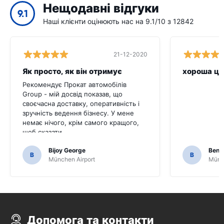
Нещодавні відгуки
9.1
Наші клієнти оцінюють нас на 9.1/10 з 12842
21-12-2020
Як просто, як він отримує
хороша ці
Рекомендує Прокат автомобілів
Group - мій досвід показав, що
своєчасна доставку, оперативність і
зручність ведення бізнесу. У мене
немає нічого, крім самого кращого,
щоб сказати.
Bijoy George
Beno
B
B
München Airport
Münch
Допомога та контакти