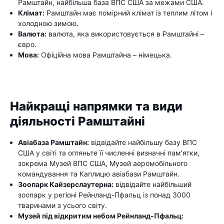
Рамштайн, найбільша база ВПС США за межами США.
Клімат:
Рамштайн має помірний клімат із теплим літом і
холодною зимою.
Валюта:
валюта, яка використовується в Рамштайні –
євро.
Мова:
Офіційна мова Рамштайна – німецька.
Найкращі напрямки та види
діяльності Рамштайні
Авіабаза Рамштайн:
відвідайте найбільшу базу ВПС
США у світі та огляньте її численні визначні пам’ятки,
зокрема Музей ВПС США, Музей аеромобільного
командування та Каплицю авіабази Рамштайн.
Зоопарк Кайзерслаутерна:
відвідайте найбільший
зоопарк у регіоні Рейнланд-Пфальц із понад 3000
тваринами з усього світу.
Музей під відкритим небом Рейнланд-Пфальц: