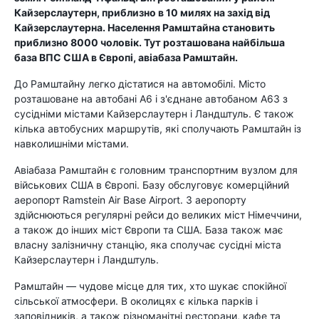
Кайзерслаутерн, приблизно в 10 милях на захід від
Кайзерслаутерна. Населення Рамштайна становить
приблизно 8000 чоловік. Тут розташована найбільша
база ВПС США в Європі, авіабаза Рамштайн.
До Рамштайну легко дістатися на автомобілі. Місто
розташоване на автобані A6 і з'єднане автобаном A63 з
сусідніми містами Кайзерслаутерн і Ландштуль. Є також
кілька автобусних маршрутів, які сполучають Рамштайн із
навколишніми містами.
Авіабаза Рамштайн є головним транспортним вузлом для
військових США в Європі. Базу обслуговує комерційний
аеропорт Ramstein Air Base Airport. З аеропорту
здійснюються регулярні рейси до великих міст Німеччини,
а також до інших міст Європи та США. База також має
власну залізничну станцію, яка сполучає сусідні міста
Кайзерслаутерн і Ландштуль.
Рамштайн — чудове місце для тих, хто шукає спокійної
сільської атмосфери. В околицях є кілька парків і
заповідників, а також різноманітні ресторани, кафе та