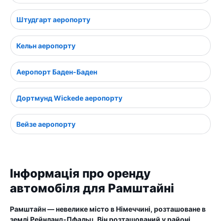
Штудгарт аеропорту
Кельн аеропорту
Аеропорт Баден-Баден
Дортмунд Wickede аеропорту
Вейзе аеропорту
Інформація про оренду
автомобіля для Рамштайні
Рамштайн — невелике місто в Німеччині, розташоване в
землі Рейнланд-Пфальц. Він розташований у районі