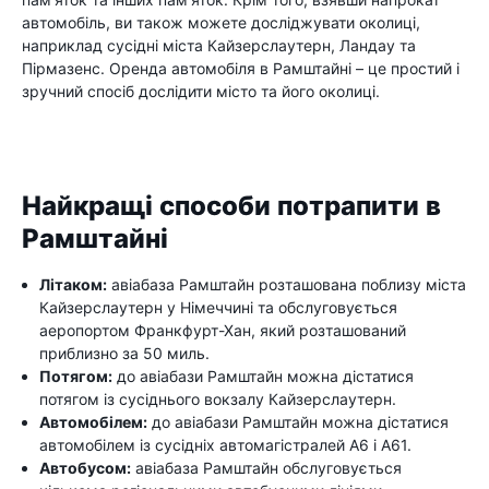
автомобіль, ви також можете досліджувати околиці,
наприклад сусідні міста Кайзерслаутерн, Ландау та
Пірмазенс. Оренда автомобіля в Рамштайні – це простий і
зручний спосіб дослідити місто та його околиці.
Найкращі способи потрапити в
Рамштайні
Літаком:
авіабаза Рамштайн розташована поблизу міста
Кайзерслаутерн у Німеччині та обслуговується
аеропортом Франкфурт-Хан, який розташований
приблизно за 50 миль.
Потягом:
до авіабази Рамштайн можна дістатися
потягом із сусіднього вокзалу Кайзерслаутерн.
Автомобілем:
до авіабази Рамштайн можна дістатися
автомобілем із сусідніх автомагістралей A6 і A61.
Автобусом:
авіабаза Рамштайн обслуговується