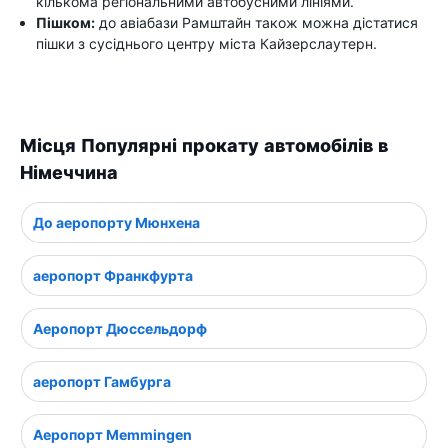
кількома регіональними автобусними лініями.
Пішком:
до авіабази Рамштайн також можна дістатися
пішки з сусіднього центру міста Кайзерслаутерн.
Місця Популярні прокату автомобілів в
Німеччина
До аеропорту Мюнхена
аеропорт Франкфурта
Аеропорт Дюссельдорф
аеропорт Гамбурга
Аеропорт Memmingen