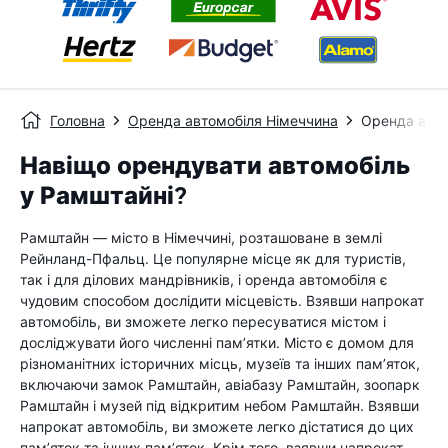
Головна
Оренда автомобіля Німеччина
Оренда авто
Навіщо орендувати автомобіль
у Рамштайні?
Рамштайн — місто в Німеччині, розташоване в землі
Рейнланд-Пфальц. Це популярне місце як для туристів,
так і для ділових мандрівників, і оренда автомобіля є
чудовим способом дослідити місцевість. Взявши напрокат
автомобіль, ви зможете легко пересуватися містом і
досліджувати його численні пам’ятки. Місто є домом для
різноманітних історичних місць, музеїв та інших пам’яток,
включаючи замок Рамштайн, авіабазу Рамштайн, зоопарк
Рамштайн і музей під відкритим небом Рамштайн. Взявши
напрокат автомобіль, ви зможете легко дістатися до цих
пам’яток та інших пам’яток. Крім того, взявши напрокат