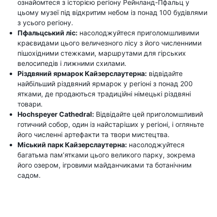
ознайомтеся з історією регіону Рейнланд-Пфальц у
цьому музеї під відкритим небом із понад 100 будівлями
з усього регіону.
Пфальцський ліс:
насолоджуйтеся приголомшливими
краєвидами цього величезного лісу з його численними
пішохідними стежками, маршрутами для гірських
велосипедів і лижними схилами.
Різдвяний ярмарок Кайзерслаутерна:
відвідайте
найбільший різдвяний ярмарок у регіоні з понад 200
ятками, де продаються традиційні німецькі різдвяні
товари.
Hochspeyer Cathedral:
Відвідайте цей приголомшливий
готичний собор, один із найстаріших у регіоні, і огляньте
його численні артефакти та твори мистецтва.
Міський парк Кайзерслаутерна:
насолоджуйтеся
багатьма пам’ятками цього великого парку, зокрема
його озером, ігровими майданчиками та ботанічним
садом.