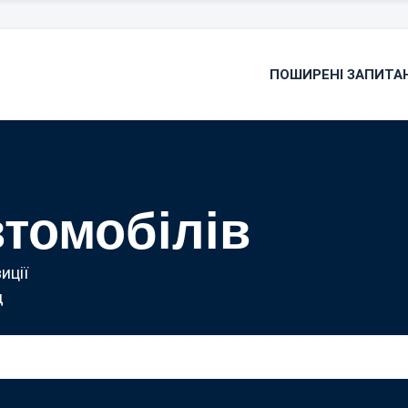
ПОШИРЕНІ ЗАПИТА
втомобілів
иції
д