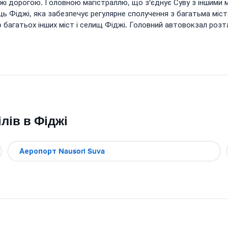
жі дорогою. Головною магістраллю, що з'єднує Суву з іншими мі
ь Фіджі, яка забезпечує регулярне сполучення з багатьма міст
о багатьох інших міст і селищ Фіджі. Головний автовокзал розт
лів в Фіджі
Аеропорт Nausori Suva