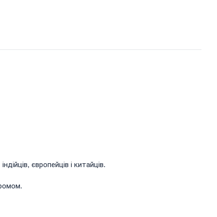
ндійців, європейців і китайців.
ромом.