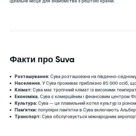
ідеальне місце для знайомства з рештою країни.
Факти про Suva
Розташування:
Сува розташована на південно-східному 
Населення.
У Сува проживає приблизно 85 000 осіб, що
Клімат:
Сува має тропічний клімат із високими темпера
Економіка.
Сува є комерційним і фінансовим центром Фі
Культура:
Сува — це плавильний котел культур із різнома
Пам'ятки:
популярні пам'ятки в Сува включають Альберт
Транспорт:
Сува обслуговується міжнародним аеропорт