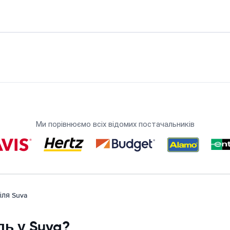
Ми порівнюємо всіх відомих постачальників
іля Suva
ь у Suva?