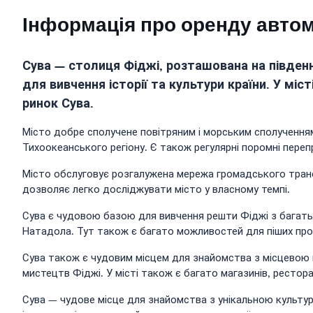
Інформація про оренду автом
Сува — столиця Фіджі, розташована на південн
для вивчення історії та культури країни. У мі
ринок Сува.
Місто добре сполучене повітряним і морським сполученням
Тихоокеанського регіону. Є також регулярні поромні перепр
Місто обслуговує розгалужена мережа громадського трансп
дозволяє легко досліджувати місто у власному темпі.
Сува є чудовою базою для вивчення решти Фіджі з багатьма
Натадола. Тут також є багато можливостей для піших прог
Сува також є чудовим місцем для знайомства з місцевою 
мистецтв Фіджі. У місті також є багато магазинів, ресторані
Сува — чудове місце для знайомства з унікальною культу