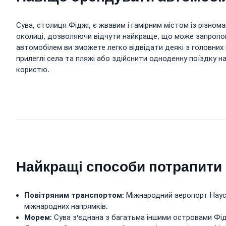
Сува, столиця Фіджі, є жвавим і гамірним містом із різно
околиці, дозволяючи відчути найкраще, що може запропону
автомобілем ви зможете легко відвідати деякі з головних 
прилеглі села та пляжі або здійснити одноденну поїздку н
користю.
Найкращі способи потрапити 
Повітряним транспортом:
Міжнародний аеропорт Наусор
міжнародних напрямків.
Морем:
Сува з'єднана з багатьма іншими островами Фід