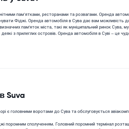
манітними пам’ятками, ресторанами та розвагами. Оренда автомо
вати Фіджі. Оренда автомобіля в Сува дає вам можливість дос
визначних пам'яток міста, такі як муніципальний ринок Сува, 
а деякі з прилеглих островів. Оренда автомобіля в Суві – це ч
в Suva
і є головними воротами до Сува та обслуговується авіакомпані
жі поромним сполученням. Головний поромний термінал розташо