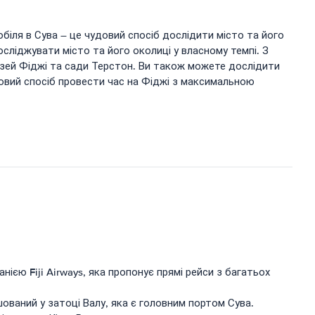
біля в Сува – це чудовий спосіб дослідити місто та його
ліджувати місто та його околиці у власному темпі. З
музей Фіджі та сади Терстон. Ви також можете дослідити
удовий спосіб провести час на Фіджі з максимальною
єю Fiji Airways, яка пропонує прямі рейси з багатьох
ваний у затоці Валу, яка є головним портом Сува.