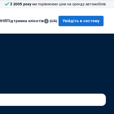
З 2005 року
ми порівнюємо ціни на оренду автомобілів
ННЯ
Підтримка клієнтів
(UA)
Увійдіть в систему