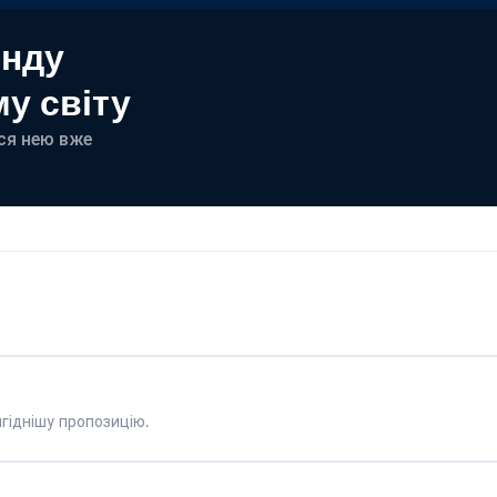
енду
у світу
еся нею вже
гіднішу пропозицію.