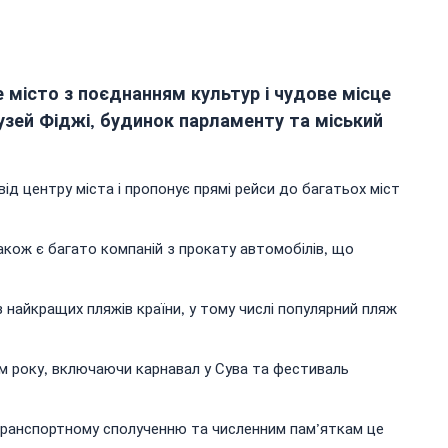
 місто з поєднанням культур і чудове місце
музей Фіджі, будинок парламенту та міський
д центру міста і пропонує прямі рейси до багатьох міст
акож є багато компаній з прокату автомобілів, що
 найкращих пляжів країни, у тому числі популярний пляж
ом року, включаючи карнавал у Сува та фестиваль
 транспортному сполученню та численним пам’яткам це