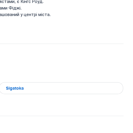
стами, є Кінгс Роуд.
ами Фіджі.
ашований у центрі міста.
Sigatoka