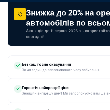
Знижка до 20% на ор
автомобілів по всьом
Акція діє до 11 серпня 2026 р. - скористайт
сьогодні!
Безкоштовне скасування
За 48 годин до запланованого часу забирання
Гарантія найкращої ціни
Знайшли вигіднішу ціну? Ми запропонуємо вам ще ви