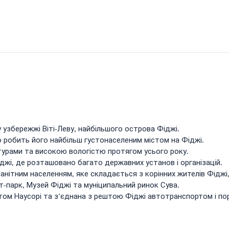
узбережжі Віті-Леву, найбільшого острова Фіджі.
 робить його найбільш густонаселеним містом на Фіджі.
турами та високою вологістю протягом усього року.
джі, де розташовано багато державних установ і організацій.
нітним населенням, яке складається з корінних жителів Фіджі, і
-парк, Музей Фіджі та муніципальний ринок Сува.
ом Наусорі та з’єднана з рештою Фіджі автотранспортом і по