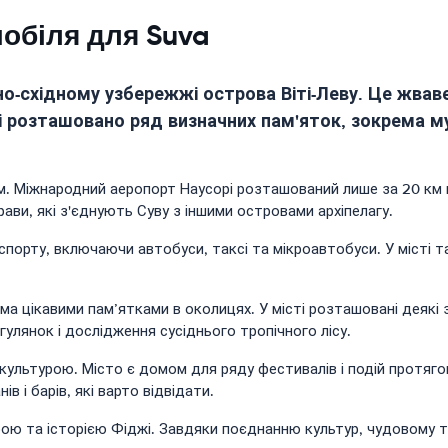
обіля для Suva
о-східному узбережжі острова Віті-Леву. Це жваве
сті розташовано ряд визначних пам'яток, зокрема 
. Міжнародний аеропорт Наусорі розташований лише за 20 км ві
ави, які з'єднують Суву з іншими островами архіпелагу.
орту, включаючи автобуси, таксі та мікроавтобуси. У місті т
 цікавими пам’ятками в околицях. У місті розташовані деякі з
улянок і дослідження сусіднього тропічного лісу.
культурою. Місто є домом для ряду фестивалів і подій протяг
в і барів, які варто відвідати.
рою та історією Фіджі. Завдяки поєднанню культур, чудовому