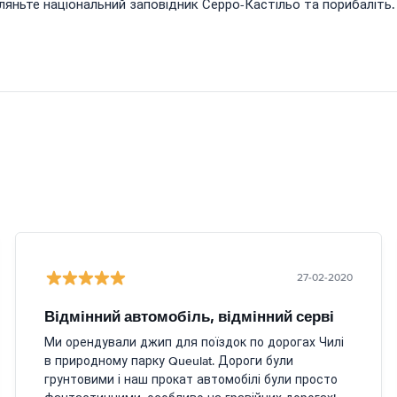
гляньте національний заповідник Серро-Кастільо та порибаліть.
27-02-2020
Відмінний автомобіль, відмінний серві
Ми орендували джип для поїздок по дорогах Чилі
в природному парку Queulat. Дороги були
грунтовими і наш прокат автомобілі були просто