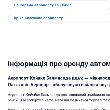
Ла Серена аеропорту La Florida
Аріка Chacalluta аеропорту
Інформація про оренду авто
Аеропорт Койяке Балмаседа (BBA) — міжнародни
Патагонії. Аеропорт обслуговують кілька внутріш
Аеропорт Койяйке Балмаседа розташований приблизно за 10 
рейси. В аеропорту є кафе, магазин безмитної торгівлі та 
Аеропорт з'єднаний із центром міста на таксі та автобусі