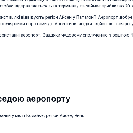
втобус відправляється з-за терміналу та займає приблизно 30 
стів, які відвідують регіон Айсен у Патагонії. Аеропорт добр
 популярними воротами до Аргентини, звідки здійснюються регу
ористанні аеропорт. Завдяки чудовому сполученню з рештою Чил
седою аеропорту
й у місті Койайке, регіон Айсен, Чилі.