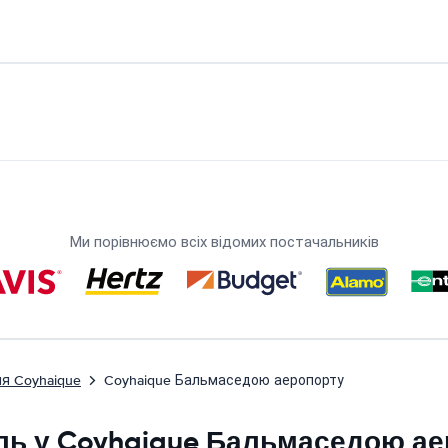
Ми порівнюємо всіх відомих постачальників
я Coyhaique
Coyhaique Бальмаседою аеропорту
ль у Coyhaique Бальмаседою а