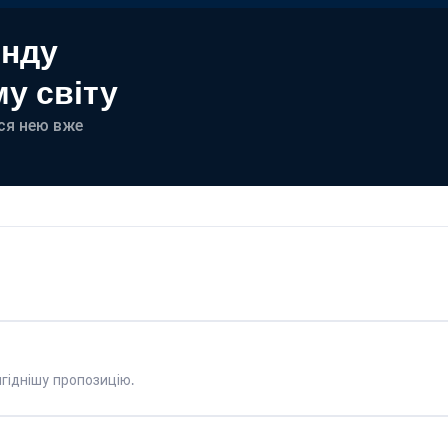
енду
у світу
еся нею вже
гіднішу пропозицію.