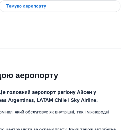
Темуко аеропорту
дою аеропорту
Це головний аеропорт регіону Айсен у
 Argentinas, LATAM Chile і Sky Airline.
нал, який обслуговує як внутрішні, так і міжнародні
 до центру міста за окрему плату. Існує також автобусне