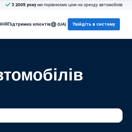
З 2005 року
ми порівнюємо ціни на оренду автомобілів
ННЯ
Підтримка клієнтів
(UA)
Увійдіть в систему
втомобілів