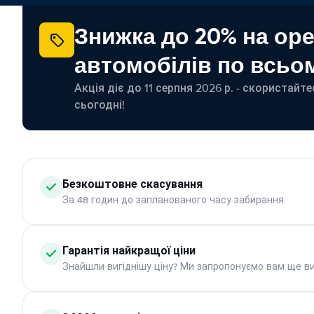
Знижка до 20% на ор
автомобілів по всьом
Акція діє до 11 серпня 2026 р. - скористайт
сьогодні!
Безкоштовне скасування
За 48 годин до запланованого часу забирання
Гарантія найкращої ціни
Знайшли вигіднішу ціну? Ми запропонуємо вам ще ви