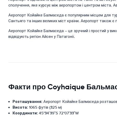
сполучення, яке курсує між аеропортом і центром міста. А
Аеропорт Койайке Балмаседа є популярним місцем для тури
Сантьяго та інших великих міст країни. Аеропорт також є
Аеропорт Койайке Балмаседа – це зручний і простий у вик
відвідують регіон Айсен у Патагонії.
Факти про Coyhaique Бальма
Розташування:
Аеропорт Койайке Балмаседа розташовани
Висота:
1065 футів (325 м)
Координати:
45°34′39″S 72°07′33″W