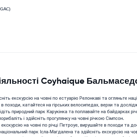
DGAC)
діяльності Coyhaique Бальмасе
ніть екскурсію на човні по естуарію Релонкаві та огляньте нац
в походи, катайтеся на гірських велосипедах, верхи та дослід
лідіть природний парк Карукінка та поплавайте на байдарках рі
орибаліть і здійсніть прогулянку на човні річкою Сімпсон.
 екскурсію на човні по річці Петроуе, вирушайте в походи та д
національний парк Ісла-Магдалена та здійсніть екскурсію на чо