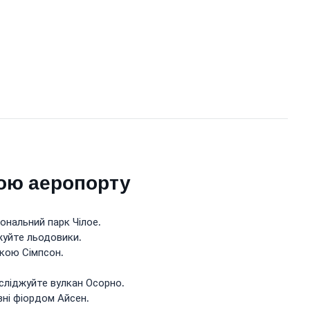
дою аеропорту
іональний парк Чілое.
жуйте льодовики.
чкою Сімпсон.
осліджуйте вулкан Осорно.
вні фіордом Айсен.