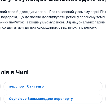
ий спосіб дослідити регіон. Розташований у самому серці Пата
ї подорожі, що дозволяє досліджувати регіон у власному темп
 пам'яток і заходів у цьому районі. Від національних парків і
о дістатися до приголомшливих озер, річок і гір регіону.
лів в Чилі
аеропорт Сантьяго
Coyhaique Бальмаседою аеропорту