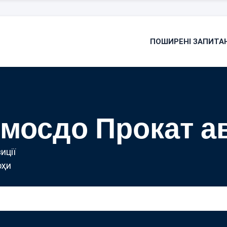
ПОШИРЕНІ ЗАПИТА
мосдо Прокат а
иції
оҳи