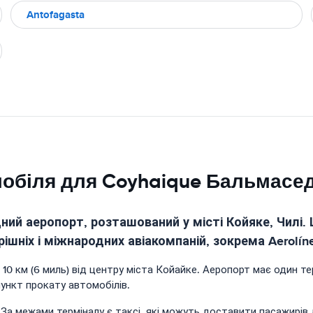
Antofagasta
мобіля для Coyhaique Бальмасе
й аеропорт, розташований у місті Койяке, Чилі. 
ніх і міжнародних авіакомпаній, зокрема Aerolíneas
км (6 миль) від центру міста Койайке. Аеропорт має один термі
пункт прокату автомобілів.
. За межами терміналу є таксі, які можуть доставити пасажирів