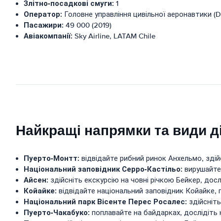
Злітно-посадкові смуги:
1
Оператор:
Головне управління цивільної аеронавтики (
Пасажири:
49 000 (2019)
Авіакомпанії:
Sky Airline, LATAM Chile
Найкращі напрямки та види 
Пуерто-Монтт:
відвідайте рибний ринок Анхельмо, здійс
Національний заповідник Серро-Кастільо:
вирушайте 
Айсен:
здійсніть екскурсію на човні річкою Бейкер, дос
Койайке:
відвідайте національний заповідник Койайке, п
Національний парк Вісенте Перес Росалес:
здійсніть
Пуерто-Чакабуко:
поплавайте на байдарках, дослідіть 