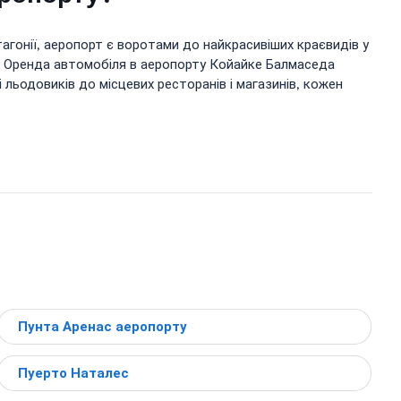
гонії, аеропорт є воротами до найкрасивіших краєвидів у
і. Оренда автомобіля в аеропорту Койайке Балмаседа
 льодовиків до місцевих ресторанів і магазинів, кожен
Пунта Аренас аеропорту
Пуерто Наталес