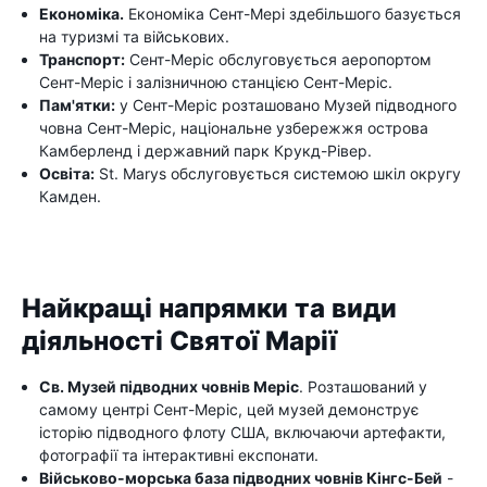
Економіка.
Економіка Сент-Мері здебільшого базується
на туризмі та військових.
Транспорт:
Сент-Меріс обслуговується аеропортом
Сент-Меріс і залізничною станцією Сент-Меріс.
Пам'ятки:
у Сент-Меріс розташовано Музей підводного
човна Сент-Меріс, національне узбережжя острова
Камберленд і державний парк Крукд-Рівер.
Освіта:
St. Marys обслуговується системою шкіл округу
Камден.
Найкращі напрямки та види
діяльності Святої Марії
Св. Музей підводних човнів Меріс
. Розташований у
самому центрі Сент-Меріс, цей музей демонструє
історію підводного флоту США, включаючи артефакти,
фотографії та інтерактивні експонати.
Військово-морська база підводних човнів Кінгс-Бей
-