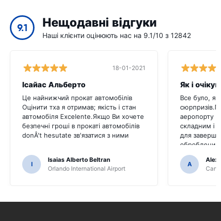
Нещодавні відгуки
9.1
Наші клієнти оцінюють нас на 9.1/10 з 12842
18-01-2021
Ісайас Альберто
Як і очіку
Це найнижчий прокат автомобілів
Все було, як
Оцінити тха я отримав; якість і стан
сюрпризів.П
автомобіля Excelente.Якщо Ви хочете
аеропорту К
безпечні гроші в прокаті автомобілів
складним і 
donÂ't hesutate зв'язатися з ними
для заверше
оброблений 
Isaias Alberto Beltran
Alex
I
A
Orlando International Airport
Cancu