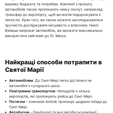
вашому бюджету та потребам. Компанії з прокату
автомобілів також пропонують низку послуг, наприклад
трансфер до аеропорту, щоб ви могли подорожувати з
легкістю. Крім того, ви також можете насолоджуватися
зручністю досліджувати місцевість у власному темпі.
Взявши напрокат автомобіль, ви зможете максимально
використати свій візит до St. Marys.
Найкращі способи потрапити в
Святої Марії
Автомобілем
. До Сент-Мері легко дістатися на
автомобілі з сусіднього шосе.
Повітряним транспортом
. Неподалік є кілька
аеропортів, які пропонують рейси до Сент-Мері.
Потягом
– компанія Amtrak пропонує щоденні поїзди до
Сент-Мері.
Автобусом
- Greyhound та інші автобусні компанії