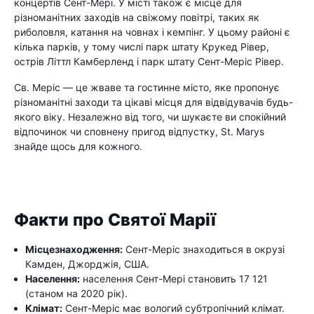
концертів Сент-Мері. У місті також є місце для
різноманітних заходів на свіжому повітрі, таких як
риболовля, катання на човнах і кемпінг. У цьому районі є
кілька парків, у тому числі парк штату Крукед Рівер,
острів Літтл Камберленд і парк штату Сент-Меріс Рівер.
Св. Меріс — це жваве та гостинне місто, яке пропонує
різноманітні заходи та цікаві місця для відвідувачів будь-
якого віку. Незалежно від того, чи шукаєте ви спокійний
відпочинок чи сповнену пригод відпустку, St. Marys
знайде щось для кожного.
Факти про Святої Марії
Місцезнаходження:
Сент-Меріс знаходиться в окрузі
Камден, Джорджія, США.
Населення:
населення Сент-Мері становить 17 121
(станом на 2020 рік).
Клімат:
Сент-Меріс має вологий субтропічний клімат.