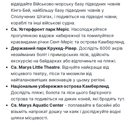
відвідайте Військово-морську базу підводних човнів
Кінгз-Бей, найбільшу базу підводних човнів у
Сполучених Штатах, і подивіться на підводні човни,
кораблі та інші військові судна.
Св. Уотерфронт парк Меріс
. Насолоджуйтеся
прогулянкою вздовж набережної та помилуйтеся
краєвидами річки Сент-Меріс та острова Камберленд.
Державний парк Крукед-Рівер
. Дослідіть 6000 акрів
незайманих боліт і приморських лісів, здійсніть
екскурсію на байдарках або відпочиньте на пляжі.
Св. Marys Little Theatre
. Відчуйте найкраще від
місцевого театру, п’єси та мюзикли від
найталановитіших виконавців у цьому регіоні.
Національне узбережжя острова Камберленд
.
Дослідіть пляжі, болота та ліси цього бар’єрного
острова та подивіться на диких коней, які бродять тут.
Св. Marys Aquatic Center
- поплавайте в басейні або
візьміть напрокат дошку чи каяк і досліджуйте водні
шляхи місцевості.