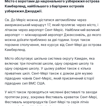
Місто є воротами до національного узбережжя острова
Камберленд, найбільшого з бар’єрних островів
узбережжя Джорджії.
Св. До Меріс можна дістатися автомобілем через
американський маршрут 17, який пролягає через місто, і
літаком через аеропорт Сент-Меріс. Найближчий великий
аеропорт — міжнародний аеропорт Джексонвіль, до якого
можна доїхати приблизно за дві години. Існує також
поромне сполучення, яке курсує від Сент-Мері до острова
Камберленд.
Місто обслуговує шкільна система округу Камден, яка
включає три початкові школи, одну середню школу та
одну середню школу. У цьому районі також є кілька
приватних шкіл. Сент-Мері також є домом для музею
підводних човнів Сент-Меріс, який присвячений історії
підводних сил ВМС США.
У місті також проводяться численні фестивалі та заходи
протягом року, зокрема Фестиваль креветок Сент-Мері,
Фестиваль морепродуктів Сент-Мері та серія літніх