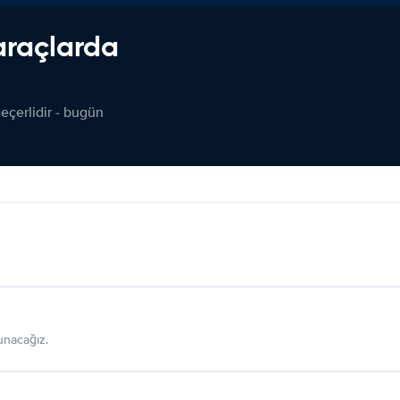
araçlarda
çerlidir - bugün
sunacağız.