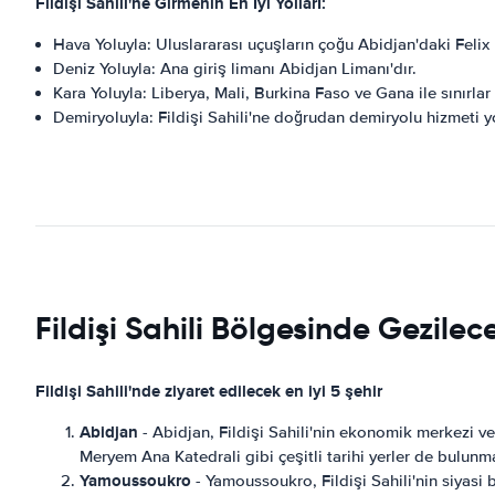
Fildişi Sahili'ne Girmenin En İyi Yolları:
Hava Yoluyla: Uluslararası uçuşların çoğu Abidjan'daki Feli
Deniz Yoluyla: Ana giriş limanı Abidjan Limanı'dır.
Kara Yoluyla: Liberya, Mali, Burkina Faso ve Gana ile sınırlar z
Demiryoluyla: Fildişi Sahili'ne doğrudan demiryolu hizmeti y
Fildişi Sahili Bölgesinde Gezilec
Fildişi Sahili'nde ziyaret edilecek en iyi 5 şehir
Abidjan
- Abidjan, Fildişi Sahili'nin ekonomik merkezi ve 
Meryem Ana Katedrali gibi çeşitli tarihi yerler de bulunm
Yamoussoukro
- Yamoussoukro, Fildişi Sahili'nin siyasi 