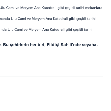
da Ulu Cami ve Meryem Ana Katedrali gibi çeşitli tarihi mekanlara
zamanda Ulu Cami ve Meryem Ana Katedrali gibi çeşitli tarihi
amanda Ulu Cami ve Meryem Ana Katedrali gibi çeşitli tarihi
u şehirlerin her biri, Fildişi Sahili'nde seyahat