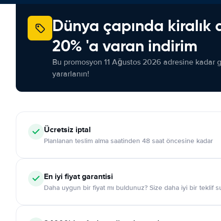
Dünya çapında kiralık 
20% 'a varan indirim
Bu promosyon 11 Ağustos 2026 adresine kadar ge
yararlanın!
Ücretsiz iptal
Planlanan teslim alma saatinden 48 saat öncesine kadar
En iyi fiyat garantisi
Daha uygun bir fiyat mı buldunuz? Size daha iyi bir teklif 