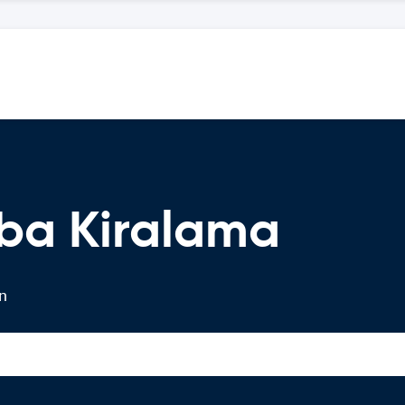
raba Kiralama
in