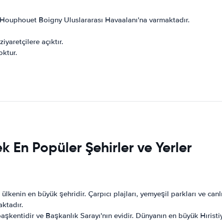
x Houphouet Boigny Uluslararası Havaalanı'na varmaktadır.
iyaretçilere açıktır.
oktur.
ek En Popüler Şehirler ve Yerler
ülkenin en büyük şehridir. Çarpıcı plajları, yemyeşil parkları ve canl
aktadır.
başkentidir ve Başkanlık Sarayı'nın evidir. Dünyanın en büyük Hırist