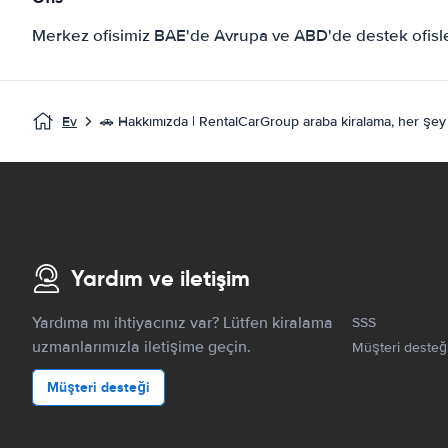
Merkez ofisimiz BAE'de Avrupa ve ABD'de destek ofisler
Ev
🚗 Hakkımızda | RentalCarGroup araba kiralama, her şey dâ
Yardım ve iletişim
Yardıma mı ihtiyacınız var? Lütfen kiralama
SSS
uzmanlarımızla iletişime geçin.
Müşteri desteğ
Müşteri desteği