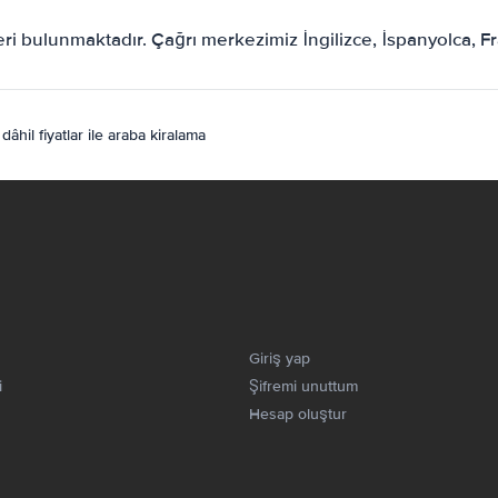
i bulunmaktadır. Çağrı merkezimiz İngilizce, İspanyolca, Fr
hil fiyatlar ile araba kiralama
Giriş yap
i
Şifremi unuttum
Hesap oluştur