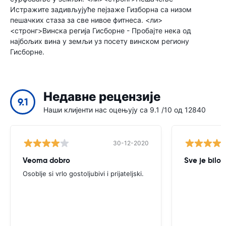
Истражите задивљујуће пејзаже Гизборна са низом
пешачких стаза за све нивое фитнеса. <ли>
<стронг>Винска регија Гисборне - Пробајте нека од
најбољих вина у земљи уз посету винском региону
Гисборне.
Недавне рецензије
9.1
Наши клијенти нас оцењују са 9.1 /10 од 12840
30-12-2020
Veoma dobro
Sve je bilo 
Osoblje si vrlo gostoljubivi i prijateljski.