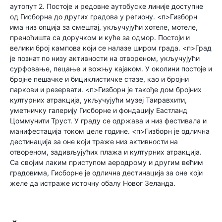
аутопут 2. Постоје и редовне аутобуске линије доступне
од Гисборна до других градова у региону. <п>Гизборн
има низ опција за смештај, укључујући хотеле, мотеле,
преноћишта са доручком и куће за одмор. Постоји и
велики број кампова који се налазе широм града. <п>Град
је познат по низу активности на отвореном, укључујући
сурфовање, пецање и вожњу кајаком. У околини постоје и
бројне пешачке и бициклистичке стазе, као и бројни
паркови и резервати. <п>Гизборн је такође дом бројних
културних атракција, укључујући музеј Таиравхити,
уметничку галерију Гисборне и фондацију Еастланд
Цоммунити Труст. У граду се одржава и низ фестивала и
манифестација током целе године. <п>Гизборн је одлична
дестинација за оне који траже низ активности на
отвореном, задивљујућих плажа и културних атракција.
Са својим лаким приступом аеродрому и другим већим
градовима, Гисборне је одлична дестинација за оне који
желе да истраже источну обалу Новог Зеланда.