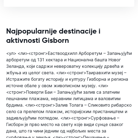
Najpopularnije destinacije i
aktivnosti Gisborn
<ул> <ли><стронг>Еаствоодхилл Арборетум – Запањујући
арборетум од 131 хектара и Национална башта Новог
Зеланда, који садржи невероватну колекцију дрвећа и
жбуња из целог света. <ли><стронг>Таиравхити музеј –
Истражите богату историју и културу Гизборна и региона
источне обале у овом живописном музеју. <ли>
<стронг>Поверти Баи – Запањујући залив са златним
пешчаним плажама, неравним литицама и валовитим
брдима. <ли><стронг>Залив Толага – Сликовито рибарско
село са прелепом плажом, историјским пристаништем и
задивљујућим погледом. <ли><стронг>Сурфовање –
Гисборн је прво место на свету које види сунце сваког
дана, што га чини једним од најбољих места за
сурфовање у земљи. <ли><стронг>Пешачење –