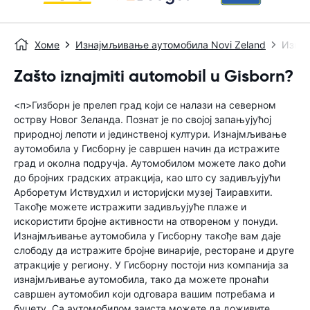
Хоме
Изнајмљивање аутомобила Novi Zeland
Изнај
Zašto iznajmiti automobil u Gisborn?
<п>Гизборн је прелеп град који се налази на северном
острву Новог Зеланда. Познат је по својој запањујућој
природној лепоти и јединственој култури. Изнајмљивање
аутомобила у Гисборну је савршен начин да истражите
град и околна подручја. Аутомобилом можете лако доћи
до бројних градских атракција, као што су задивљујући
Арборетум Иствудхил и историјски музеј Таиравхити.
Такође можете истражити задивљујуће плаже и
искористити бројне активности на отвореном у понуди.
Изнајмљивање аутомобила у Гисборну такође вам даје
слободу да истражите бројне винарије, ресторане и друге
атракције у региону. У Гисборну постоји низ компанија за
изнајмљивање аутомобила, тако да можете пронаћи
савршен аутомобил који одговара вашим потребама и
буџету. Са аутомобилом заиста можете да доживите