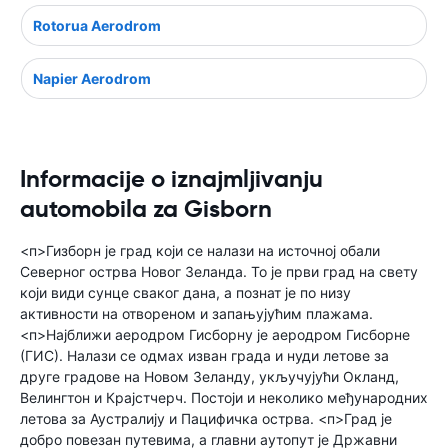
Rotorua Aerodrom
Napier Aerodrom
Informacije o iznajmljivanju
automobila za Gisborn
<п>Гизборн је град који се налази на источној обали
Северног острва Новог Зеланда. То је први град на свету
који види сунце сваког дана, а познат је по низу
активности на отвореном и запањујућим плажама.
<п>Најближи аеродром Гисборну је аеродром Гисборне
(ГИС). Налази се одмах изван града и нуди летове за
друге градове на Новом Зеланду, укључујући Окланд,
Велингтон и Крајстчерч. Постоји и неколико међународних
летова за Аустралију и Пацифичка острва. <п>Град је
добро повезан путевима, а главни аутопут је Државни