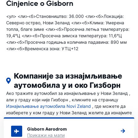
Činjenice o Gisborn
<ул> <ли><б>Становништво: 36.000 <ли><б>Локација:
Северно острво, Нови Зеланд <ли><б>Клима: Умерена
топла, благе зиме <ли><б>Просечна летња температура:
19,4°Ц <ли><б>Просечна зимска температура: 11,6°Ц
<ли><б>Просечна годишња количина падавина: 890 мм
<ли><б>Временска зона: УТЦ+12
Компаније за изнајмљивање
аутомобила у и око Гизборн
Ако тражите аутомобил за изнајмљивање у Нови Зеланд ,
али у граду који није Гизборн , кликните на страницу
Изнајмљивање аутомобила Novi Zeland
, где можете да
изаберете у ком граду у Нови Зеланд желите да изнајмите
аутомобил.
Gisborn Aerodrom
Прикажи на мапи