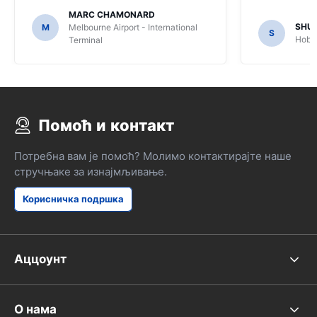
MARC CHAMONARD
SHU
M
Melbourne Airport - International
S
Hobar
Terminal
Помоћ и контакт
Потребна вам је помоћ? Молимо контактирајте наше
стручњаке за изнајмљивање.
Корисничка подршка
Аццоунт
О нама