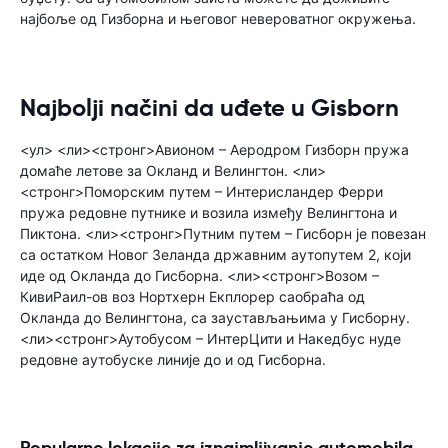
најбоље од Гизборна и његовог невероватног окружења.
Najbolji načini da uđete u Gisborn
<ул> <ли><стронг>Авионом – Аеродром Гизборн пружа
домаће летове за Окланд и Велингтон. <ли>
<стронг>Поморским путем – Интерисландер Ферри
пружа редовне путнике и возила између Велингтона и
Пиктона. <ли><стронг>Путним путем – Гисборн је повезан
са остатком Новог Зеланда државним аутопутем 2, који
иде од Окланда до Гисборна. <ли><стронг>Возом –
КивиРаил-ов воз Нортхерн Екплорер саобраћа од
Окланда до Велингтона, са заустављањима у Гисборну.
<ли><стронг>Аутобусом – ИнтерЦити и Накедбус нуде
редовне аутобуске линије до и од Гисборна.
Popularne lokacije za iznajmljivanje automobila