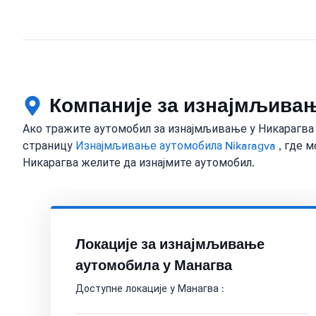
Компаније за изнајмљивањ
Ако тражите аутомобил за изнајмљивање у Никарагва , 
страницу
Изнајмљивање аутомобила Nikaragva
, где м
Никарагва желите да изнајмите аутомобил.
Локације за изнајмљивање
аутомобила у Манагва
Доступне локације у Манагва :