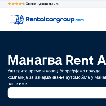
9.1
Оцене купаца
/ 10
Манагва Rent A
Уштедите време и новац. Упоређујемо понуде
компанија за изнајмљивање аутомобила у Манаг
ваше име.