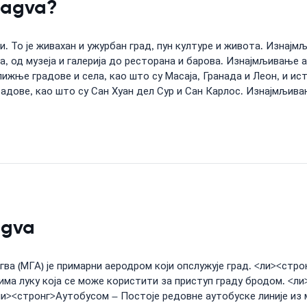
nagva?
љи. То је живахан и ужурбан град, пун културе и живота. Изнај
ја, од музеја и галерија до ресторана и барова. Изнајмљивање 
жње градове и села, као што су Масаја, Гранада и Леон, и ис
адове, као што су Сан Хуан дел Сур и Сан Карлос. Изнајмљива
agva
а (МГА) је примарни аеродром који опслужује град. <ли><стр
има луку која се може користити за приступ граду бродом. <л
ли><стронг>Аутобусом – Постоје редовне аутобуске линије из 