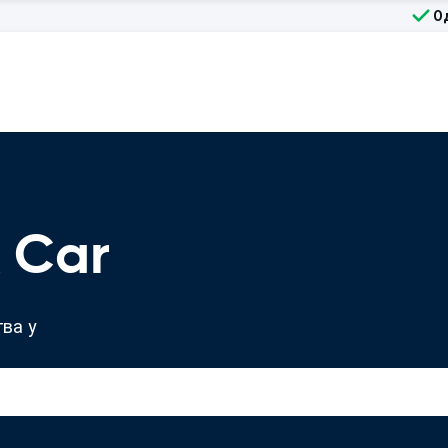
О
 Car
ва у