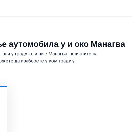
е аутомобила у и око Манагва
али у граду који није Манагва , кликните на
ожете да изаберете у ком граду у