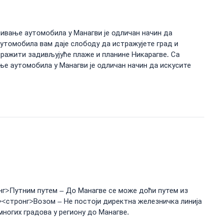
мљивање аутомобила у Манагви је одличан начин да
аутомобила вам даје слободу да истражујете град и
тражити задивљујуће плаже и планине Никарагве. Са
ње аутомобила у Манагви је одличан начин да искусите
онг>Путним путем – До Манагве се може доћи путем из
и><стронг>Возом – Не постоји директна железничка линија
многих градова у региону до Манагве.