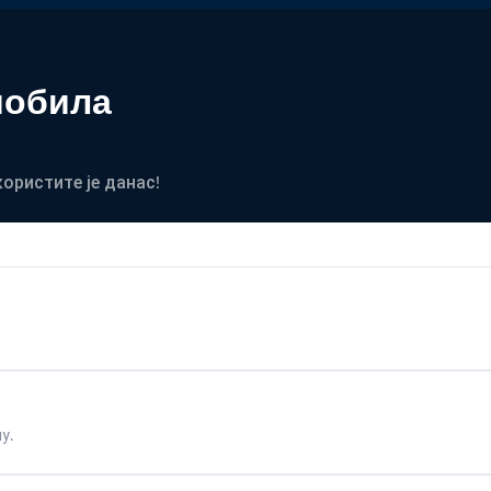
мобила
користите је данас!
у.