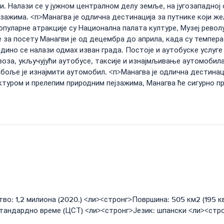
и. Налази се у јужном централном делу земље, на југозападној 
зажима. <п>Манагва је одлична дестинација за путнике који же
Популарне атракције су Национална палата културе, Музеј револ
за посету Манагви је од децембра до априла, када су температ
ино се налази одмах изван града. Постоје и аутобуске услуге 
оза, укључујући аутобусе, таксије и изнајмљивање аутомобила.
јбоље је изнајмити аутомобил. <п>Манагва је одлична дестинаци
ктуром и прелепим природним пејзажима, Манагва ће сигурно п
во: 1,2 милиона (2020.) <ли><стронг>Површина: 505 км2 (195 
тандардно време (ЦСТ) <ли><стронг>Језик: шпански <ли><стро