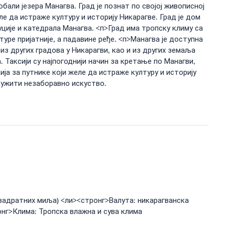
обали језера Манагва. Град је познат по својој живописној
ле да истраже културу и историју Никарагве. Град је дом
уције и катедрала Манагва. <п>Град има тропску климу са
уре пријатније, а падавине ређе. <п>Манагва је доступна
из других градова у Никарагви, као и из других земаља
 Таксији су најпогоднији начин за кретање по Манагви,
ја за путнике који желе да истраже културу и историју
ружити незаборавно искуство.
квадратних миља) <ли><стронг>Валута: никарагванска
нг>Клима: Тропска влажна и сува клима