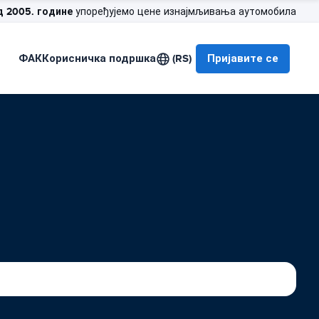
д 2005. године
упоређујемо цене изнајмљивања аутомобила
ФАК
Корисничка подршка
(RS)
Пријавите се