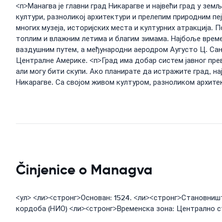
<п>Манагва је главни град Никарагве и највећи град у земљ
култури, разноликој архитектури и прелепим природним пеј
многих музеја, историјских места и културних атракција. 
топлим и влажним летима и благим зимама. Најбоље време 
ваздушним путем, а међународни аеродром Аугусто Ц. Санд
Централне Америке. <п>Град има добар систем јавног прев
али могу бити скупи. Ако планирате да истражите град, на
Никарагве. Са својом живом културом, разноликом архите
Činjenice o Managva
<ул> <ли><стронг>Основан: 1524. <ли><стронг>Становништ
кордоба (НИО) <ли><стронг>Временска зона: Централно с