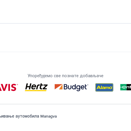
Упоређујемо све познате добављаче
љивање аутомобила Managva