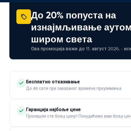
До 20% попуста на
изнајмљивање ауто
широм света
Ова промоција важи до 11. август 2026. - ис
Бесплатно отказивање
До 48 сати пре заказаног времена преузимања
Гаранција најбоље цене
Пронашли сте бољу цену? Понудићемо вам бољу цен