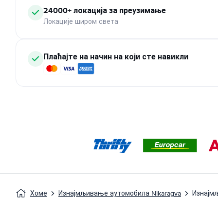
24000+ локација за преузимање
Локације широм света
Плаћајте на начин на који сте навикли
Хоме
Изнајмљивање аутомобила Nikaragva
Изнајм