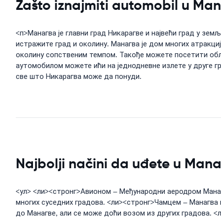
Zašto iznajmiti automobil u Ma
<п>Манагва је главни град Никарагве и највећи град у зем
истражите град и околину. Манагва је дом многих атракци
околину сопственим темпом. Такође можете посетити обли
аутомобилом можете ићи на једнодневне излете у друге гр
све што Никарагва може да понуди.
Najbolji načini da uđete u Man
<ул> <ли><стронг>Авионом – Међународни аеродром Манагв
многих суседних градова. <ли><стронг>Чамцем – Манагва 
до Манагве, али се може доћи возом из других градова. <