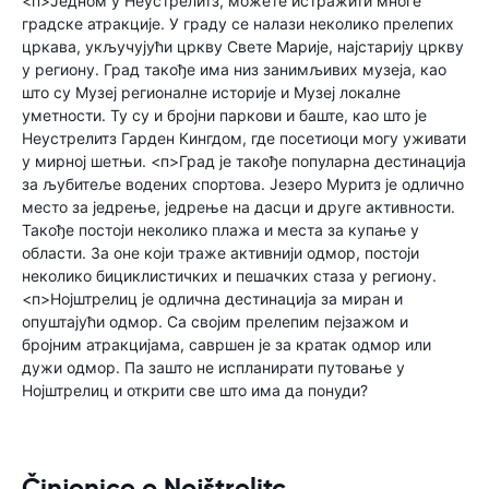
<п>Једном у Неустрелитз, можете истражити многе
градске атракције. У граду се налази неколико прелепих
цркава, укључујући цркву Свете Марије, најстарију цркву
у региону. Град такође има низ занимљивих музеја, као
што су Музеј регионалне историје и Музеј локалне
уметности. Ту су и бројни паркови и баште, као што је
Неустрелитз Гарден Кингдом, где посетиоци могу уживати
у мирној шетњи. <п>Град је такође популарна дестинација
за љубитеље водених спортова. Језеро Муритз је одлично
место за једрење, једрење на дасци и друге активности.
Такође постоји неколико плажа и места за купање у
области. За оне који траже активнији одмор, постоји
неколико бициклистичких и пешачких стаза у региону.
<п>Нојштрелиц је одлична дестинација за миран и
опуштајући одмор. Са својим прелепим пејзажом и
бројним атракцијама, савршен је за кратак одмор или
дужи одмор. Па зашто не испланирати путовање у
Нојштрелиц и открити све што има да понуди?
Činjenice o Nojštrelitc