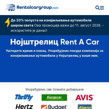
До 20% попуста на изнајмљивање аутомобила
широм света
Ова промоција важи до 11. август 2026. -
искористите је данас!
Нојштрелиц Rent A Car
Уштедите време и новац. Упоређујемо понуде компанија за
изнајмљивање аутомобила у Нојштрелиц у ваше име.
Упоређујемо све познате добављаче