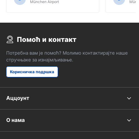
München Airport
Münch
Помоћ и контакт
Потребна вам је помоћ? Молимо контактирајте наше
стручњаке за изнајмљивање.
Корисничка подршка
Аццоунт
О нама