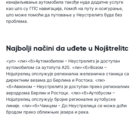
изнајмљивање аутомобила такође нуде додатне услуге
као што су ГПС навигација, помоћ на путу и ​​осигурање,
што може помоћи да путовање у Неустрелитз буде без
проблема.
Najbolji načini da uđete u Nojštrelitc
<ул> <ли><б>Аутомобилом – Неустрелитз је доступан
аутомобилом са аутопута А20. <ли><б>Возом –
Нојштрелиц опслужује регионална железничка станица са
директним везама до Берлина и Ростока. <ли>
<б>Авионом – Неустрелитз је доступан преко регионалних
аеродрома Берлин и Ростоцк. <ли><б>Аутобусом –
Нојштрелиц опслужују бројне регионалне аутобуске
линије. <ли><б>Чамцем – До Неустрелица се може доћи
бродом преко оближњих језера и река.