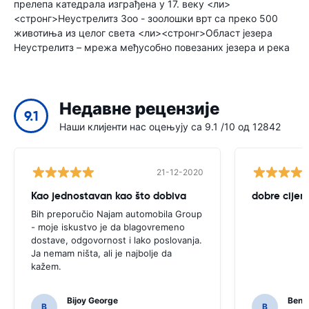
прелепа катедрала изграђена у 17. веку <ли>
<стронг>Неустрелитз Зоо - зоолошки врт са преко 500
животиња из целог света <ли><стронг>Област језера
Неустрелитз – мрежа међусобно повезаних језера и река
Недавне рецензије
9.1
Наши клијенти нас оцењују са 9.1 /10 од 12842
21-12-2020
Kao jednostavan kao što dobiva
dobre cijene
Bih preporučio Najam automobila Group
- moje iskustvo je da blagovremeno
dostave, odgovornost i lako poslovanja.
Ja nemam ništa, ali je najbolje da
kažem.
Bijoy George
Beno
B
B