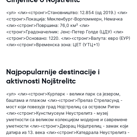
<ул> <ли><стронг>Становништво: 12.854 (од 2019.) <ли>
<стронг>Локација: Мекленбург-Ворпоммерн, Немачка
<ли><стронг>Површина: 76,0 км² <ли>
<стронг>Градоначелник: Јенс-Петер Голде (ЦДУ) <ли>
<стронг>Основано: 1220. <ли><стронг>Валута: евро (ЕУР)
<ли><стронг>Временска зона: ЦЕТ (УТЦ+1)
Najpopularnije destinacije i
aktivnosti Nojštrelitc
<ул> <ли><стронг>Курпарк - велики парк са језером,
баштама и плажом <ли><стронг>Прелаз Стреласунд -
мост који повезује град Нојстрелиц са острвом Риген
<ли><стронг>Кунстмусеум Неустрелитз - музеј
уметности са великом колекцијом модерне и савремене
уметности <ли><стронг>Дворац Нојштрелиц - замак који
датира из 13. века <ли><стронг>Катедрала Неустрелитз -