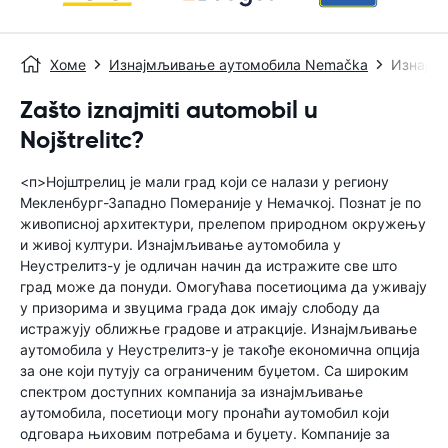
Хоме
Изнајмљивање аутомобила Nemačka
Изнајмљ
Zašto iznajmiti automobil u
Nojštrelitc?
<п>Нојштрелиц је мали град који се налази у региону
Мекленбург-Западно Помераније у Немачкој. Познат је по
живописној архитектури, прелепом природном окружењу
и живој култури. Изнајмљивање аутомобила у
Неустрелитз-у је одличан начин да истражите све што
град може да понуди. Омогућава посетиоцима да уживају
у призорима и звуцима града док имају слободу да
истражују оближње градове и атракције. Изнајмљивање
аутомобила у Неустрелитз-у је такође економична опција
за оне који путују са ограниченим буџетом. Са широким
спектром доступних компанија за изнајмљивање
аутомобила, посетиоци могу пронаћи аутомобил који
одговара њиховим потребама и буџету. Компаније за