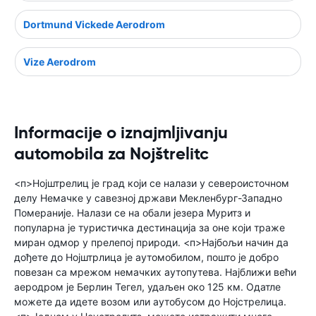
Dortmund Vickede Aerodrom
Vize Aerodrom
Informacije o iznajmljivanju
automobila za Nojštrelitc
<п>Нојштрелиц је град који се налази у североисточном
делу Немачке у савезној држави Мекленбург-Западно
Помераније. Налази се на обали језера Муритз и
популарна је туристичка дестинација за оне који траже
миран одмор у прелепој природи. <п>Најбољи начин да
дођете до Нојштрлица је аутомобилом, пошто је добро
повезан са мрежом немачких аутопутева. Најближи већи
аеродром је Берлин Тегел, удаљен око 125 км. Одатле
можете да идете возом или аутобусом до Нојстрелица.