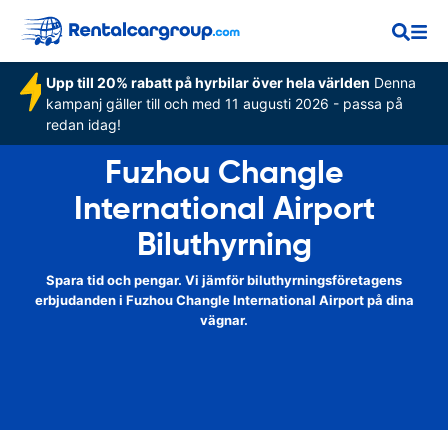
Upp till 20% rabatt på hyrbilar över hela världen
Denna
kampanj gäller till och med 11 augusti 2026 - passa på
redan idag!
Fuzhou Changle
International Airport
Biluthyrning
Spara tid och pengar. Vi jämför biluthyrningsföretagens
erbjudanden i Fuzhou Changle International Airport på dina
vägnar.