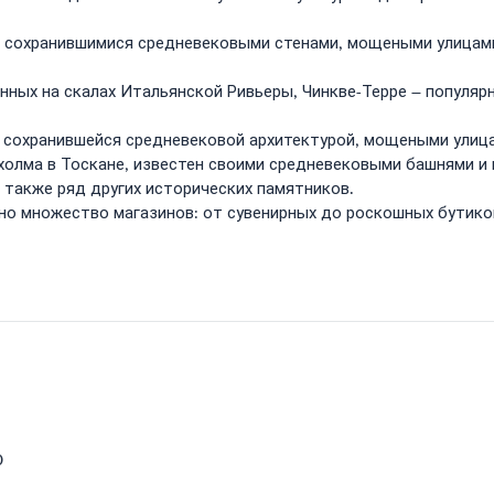
ошо сохранившимися средневековыми стенами, мощеными улица
енных на скалах Итальянской Ривьеры, Чинкве-Терре – популя
о сохранившейся средневековой архитектурой, мощеными улиц
 холма в Тоскане, известен своими средневековыми башнями и 
а также ряд других исторических памятников.
ено множество магазинов: от сувенирных до роскошных бутико
0