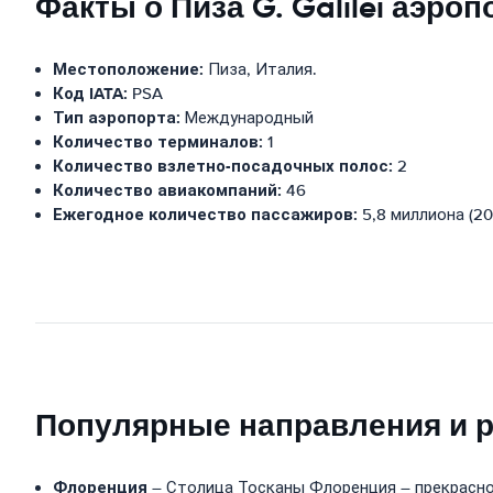
Факты о Пиза G. Galilei аэроп
Местоположение:
Пиза, Италия.
Код IATA:
PSA
Тип аэропорта:
Международный
Количество терминалов:
1
Количество взлетно-посадочных полос:
2
Количество авиакомпаний:
46
Ежегодное количество пассажиров:
5,8 миллиона (201
Популярные направления и ра
Флоренция
– Столица Тосканы Флоренция – прекрасное