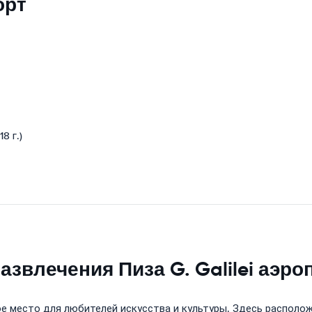
орт
8 г.)
звлечения Пиза G. Galilei аэро
 место для любителей искусства и культуры. Здесь располож