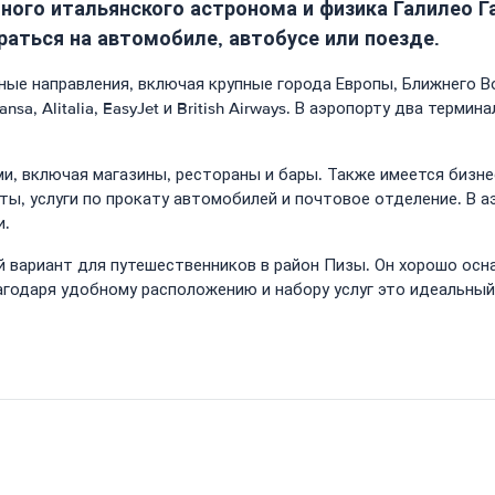
тного итальянского астронома и физика Галилео 
браться на автомобиле, автобусе или поезде.
ые направления, включая крупные города Европы, Ближнего Во
a, Alitalia, EasyJet и British Airways. В аэропорту два термин
 включая магазины, рестораны и бары. Также имеется бизнес-
ты, услуги по прокату автомобилей и почтовое отделение. В 
и.
 вариант для путешественников в район Пизы. Он хорошо осн
агодаря удобному расположению и набору услуг это идеальный 