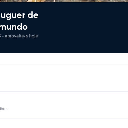
luguer de
 mundo
 - aproveite-a hoje
hor.