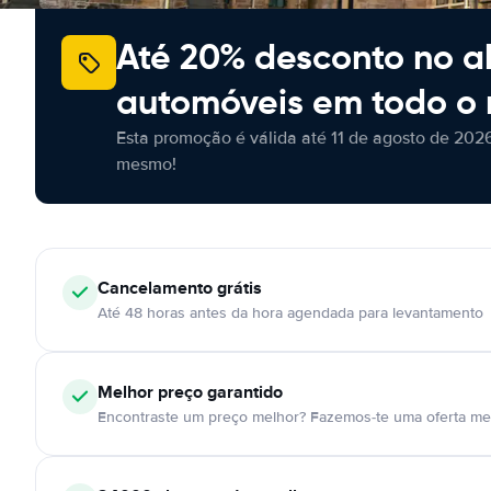
Até 20% desconto no a
automóveis em todo o
Esta promoção é válida até 11 de agosto de 2026
mesmo!
Cancelamento
grátis
Até 48 horas antes da hora agendada para levantamento
Melhor preço garantido
Encontraste um preço melhor? Fazemos-te uma oferta mel