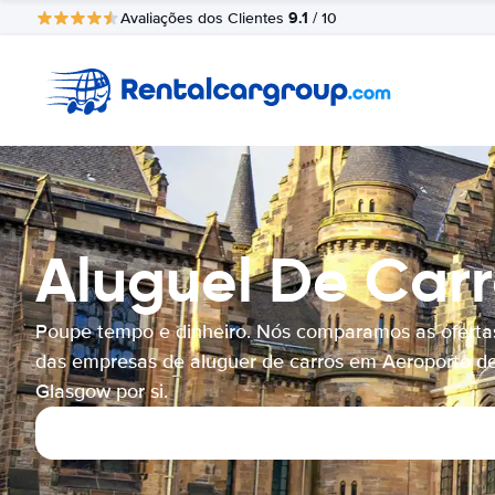
9.1
Avaliações dos Clientes
/ 10
Aluguel De Car
Poupe tempo e dinheiro. Nós comparamos as oferta
das empresas de aluguer de carros em Aeroporto d
Glasgow por si.