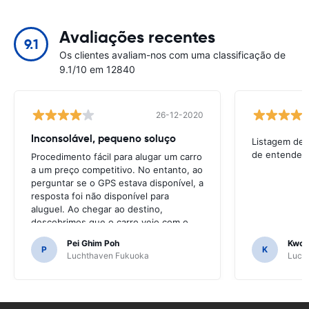
Avaliações recentes
9.1
Os clientes avaliam-nos com uma classificação de
9.1/10 em 12840
26-12-2020
Inconsolável, pequeno soluço
Listagem de 
de entender
Procedimento fácil para alugar um carro
a um preço competitivo. No entanto, ao
perguntar se o GPS estava disponível, a
resposta foi não disponível para
aluguel. Ao chegar ao destino,
descobrimos que o carro veio com o
GPS.Teria sido terrível se tivéssemos
Pei Ghim Poh
Kwok
decidido comprar um GPS, pois era
P
K
Luchthaven Fukuoka
Luch
necessário navegar nas estradas
japonesas.