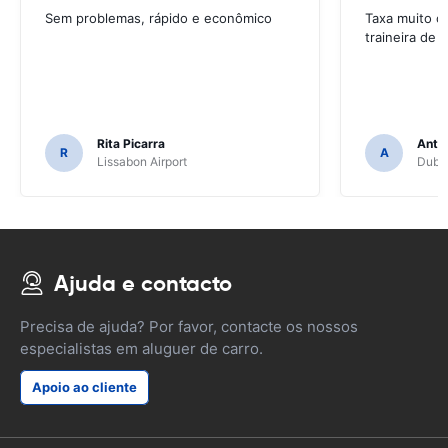
Sem problemas, rápido e econômico
Taxa muito c
traineira de
Rita Picarra
Anth
R
A
Lissabon Airport
Dubli
Ajuda e contacto
Precisa de ajuda? Por favor, contacte os nossos
especialistas em aluguer de carro.
Apoio ao cliente