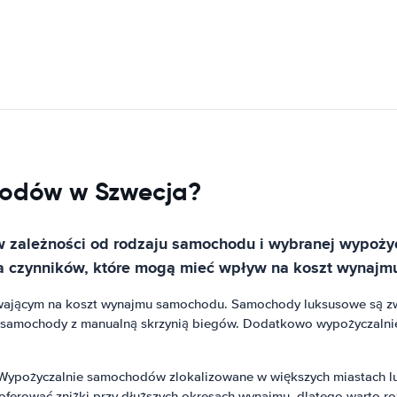
hodów w Szwecja?
zależności od rodzaju samochodu i wybranej wypożyc
kilka czynników, które mogą mieć wpływ na koszt wynaj
wającym na koszt wynajmu samochodu. Samochody luksusowe są z
ż samochody z manualną skrzynią biegów. Dodatkowo wypożyczal
 Wypożyczalnie samochodów zlokalizowane w większych miastach lub
erować zniżki przy dłuższych okresach wynajmu, dlatego warto ro