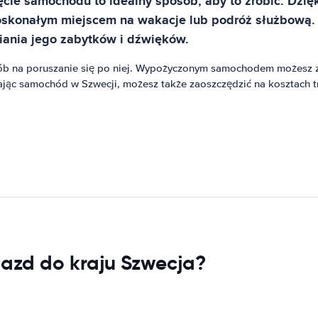
ęcie samochodu to idealny sposób, aby to zrobić. Dzi
t doskonałym miejscem na wakacje lub podróż służbow
iania jego zabytków i dźwięków.
ób na poruszanie się po niej. Wypożyczonym samochodem możesz z 
ając samochód w Szwecji, możesz także zaoszczędzić na kosztach t
jazd do kraju Szwecja?