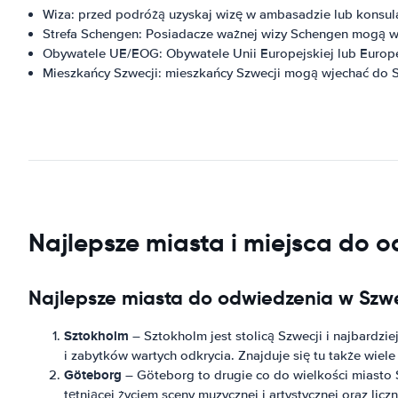
Wiza: przed podróżą uzyskaj wizę w ambasadzie lub konsula
Strefa Schengen: Posiadacze ważnej wizy Schengen mogą wj
Obywatele UE/EOG: Obywatele Unii Europejskiej lub Euro
Mieszkańcy Szwecji: mieszkańcy Szwecji mogą wjechać do
Najlepsze miasta i miejsca do 
Najlepsze miasta do odwiedzenia w Szwe
Sztokholm
– Sztokholm jest stolicą Szwecji i najbardz
i zabytków wartych odkrycia. Znajduje się tu także wiele
Göteborg
– Göteborg to drugie co do wielkości miasto S
tętniącej życiem sceny muzycznej i artystycznej oraz liczn