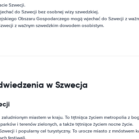
cie Szwecji.
echać do Szwecji bez osobnej wizy szwedzkiej.
pejskiego Obszaru Gospodarczego mogą wjechać do Szwecji z wa
 Szwecji z ważnym szwedzkim dowodem osobistym.
odwiedzenia w Szwecja
cji
iej zaludnionym miastem w kraju. To tętniąca życiem metropolia z 
 parków i terenów zielonych, a także tętniące życiem nocne życie.
zwecji i popularny cel turystyczny. To urocze miasto z mnóstwem k
ych festiwali.