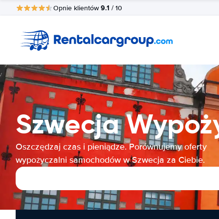
9.1
Opnie klientów
/ 10
Szwecja Wypoż
Oszczędzaj czas i pieniądze. Porównujemy oferty
wypożyczalni samochodów w Szwecja za Ciebie.