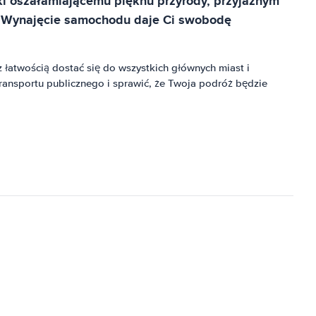
ęki oszałamiającemu pięknu przyrody, przyjaznym
ą. Wynajęcie samochodu daje Ci swobodę
łatwością dostać się do wszystkich głównych miast i
ransportu publicznego i sprawić, że Twoja podróż będzie