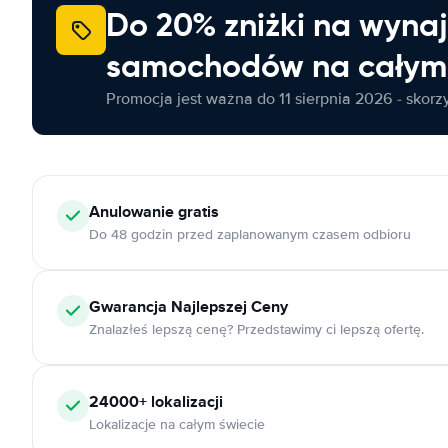
Do 20% zniżki na wyna
samochodów na całym 
Promocja jest ważna do 11 sierpnia 2026 - skorzys
Anulowanie
gratis
Do 48 godzin przed zaplanowanym czasem odbioru
Gwarancja Najlepszej Ceny
Znalazłeś lepszą cenę? Przedstawimy ci lepszą ofertę.
24000+
lokalizacji
Lokalizacje na całym świecie