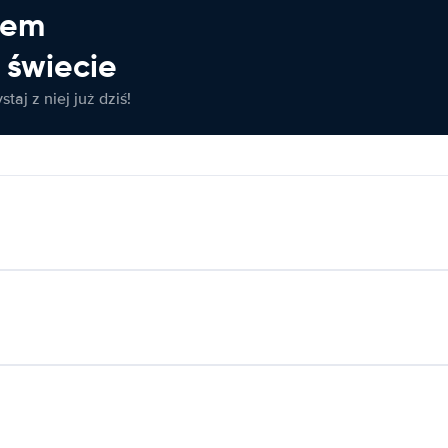
jem
świecie
taj z niej już dziś!