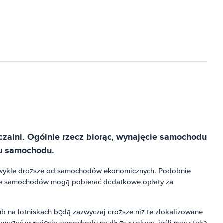
zalni. Ogólnie rzecz biorąc, wynajęcie samochodu
mu samochodu.
wykle droższe od samochodów ekonomicznych. Podobnie
nie samochodów mogą pobierać dodatkowe opłaty za
 na lotniskach będą zazwyczaj droższe niż te zlokalizowane
zważyć wynajęcie samochodu na dłuższy okres, jeśli masz taką