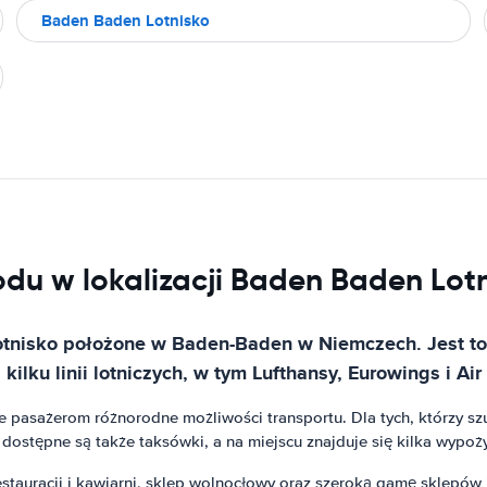
Baden Baden Lotnisko
du w lokalizacji Baden Baden Lot
tnisko położone w Baden-Baden w Niemczech. Jest to d
ilku linii lotniczych, w tym Lufthansy, Eurowings i Air 
je pasażerom różnorodne możliwości transportu. Dla tych, którzy 
 dostępne są także taksówki, a na miejscu znajduje się kilka wypo
tauracji i kawiarni, sklep wolnocłowy oraz szeroką gamę sklepów i