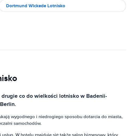
Dortmund Wickede Lotnisko
nisko
rugie co do wielkości lotnisko w Badenii-
Berlin.
szukają wygodnego i niedrogiego sposobu dotarcia do miasta,
życzalni samochodów.
 usług. W hotelu znajduje się także salon biznesowy, który