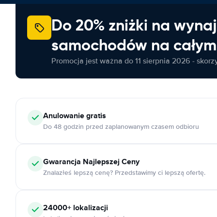
Do 20% zniżki na wyna
samochodów na całym 
Promocja jest ważna do 11 sierpnia 2026 - skorzys
Anulowanie
gratis
Do 48 godzin przed zaplanowanym czasem odbioru
Gwarancja Najlepszej Ceny
Znalazłeś lepszą cenę? Przedstawimy ci lepszą ofertę.
24000+
lokalizacji