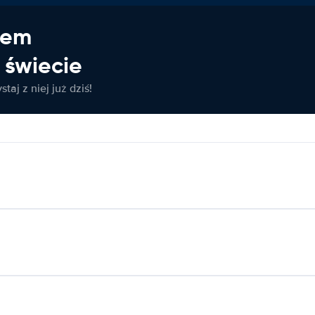
jem
świecie
taj z niej już dziś!