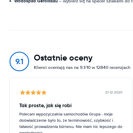
Wodospad Geroldsau
– wybierz się na spacer szlakami d
Ostatnie oceny
9.1
Klienci oceniają nas na 9.1/10 w 12840 recenzjach
21-12-2020
Tak proste, jak się robi
Polecam wypożyczalnia samochodów Grupa - moje
doświadczenie było to, że terminowość, szybkość i
łatwość prowadzenia biznesu. Nie mam nic lepszego do
powiedzenia.