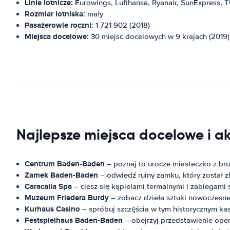
Linie lotnicze:
Eurowings, Lufthansa, Ryanair, SunExpress, TU
Rozmiar lotniska:
mały
Pasażerowie roczni:
1 721 902 (2018)
Miejsca docelowe:
30 miejsc docelowych w 9 krajach (2019)
Najlepsze miejsca docelowe i 
Centrum Baden-Baden
– poznaj to urocze miasteczko z br
Zamek Baden-Baden
– odwiedź ruiny zamku, który został 
Caracalla Spa
– ciesz się kąpielami termalnymi i zabiegami
Muzeum Friedera Burdy
– zobacz dzieła sztuki nowoczesne
Kurhaus Casino
– spróbuj szczęścia w tym historycznym kas
Festspielhaus Baden-Baden
– obejrzyj przedstawienie ope