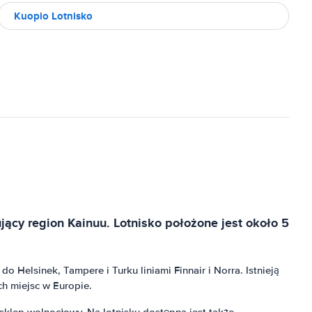
Kuopio Lotnisko
ujący region Kainuu. Lotnisko położone jest około 5
 Helsinek, Tampere i Turku liniami Finnair i Norra. Istnieją
ch miejsc w Europie.
 sklep wolnocłowy. Na lotnisku dostępna jest także