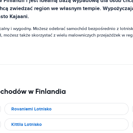
 w Finlandii i jest idealną bazą wypadową dla osób 
zy chcą zwiedzać region we własnym tempie. Wypożyczaj
asto Kajaani.
alny i wygodny. Możesz odebrać samochód bezpośrednio z lotniska
 możesz także skorzystać z wielu malowniczych przejażdżek w regi
ochodów w Finlandia
Rovaniemi Lotnisko
Kittila Lotnisko