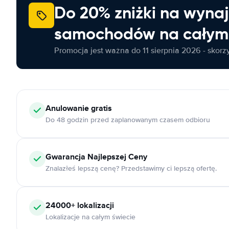
Do 20% zniżki na wyna
samochodów na całym 
Promocja jest ważna do 11 sierpnia 2026 - skorzys
Anulowanie
gratis
Do 48 godzin przed zaplanowanym czasem odbioru
Gwarancja Najlepszej Ceny
Znalazłeś lepszą cenę? Przedstawimy ci lepszą ofertę.
24000+
lokalizacji
Lokalizacje na całym świecie