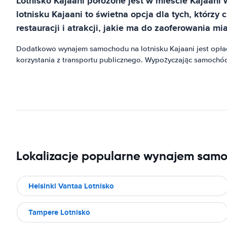
Lotnisko Kajaani położone jest w mieście Kajaani
lotnisku Kajaani to świetna opcja dla tych, któr
restauracji i atrakcji, jakie ma do zaoferowania mi
Dodatkowo wynajem samochodu na lotnisku Kajaani jest opłac
korzystania z transportu publicznego. Wypożyczając samochód,
Lokalizacje popularne wynajem sam
Helsinki Vantaa Lotnisko
Tampere Lotnisko