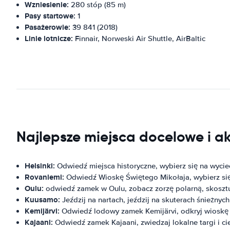
Wzniesienie:
280 stóp (85 m)
Pasy startowe:
1
Pasażerowie:
39 841 (2018)
Linie lotnicze:
Finnair, Norweski Air Shuttle, AirBaltic
Najlepsze miejsca docelowe i a
Helsinki:
Odwiedź miejsca historyczne, wybierz się na wyciec
Rovaniemi:
Odwiedź Wioskę Świętego Mikołaja, wybierz się 
Oulu:
odwiedź zamek w Oulu, zobacz zorzę polarną, skosztuj
Kuusamo:
Jeździj na nartach, jeździj na skuterach śnieżny
Kemijärvi:
Odwiedź lodowy zamek Kemijärvi, odkryj wioskę Ś
Kajaani:
Odwiedź zamek Kajaani, zwiedzaj lokalne targi i ci