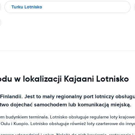
Turku Lotnisko
u w lokalizacji Kajaani Lotnisko
Finlandii. Jest to mały regionalny port lotniczy obsług
łatwo dojechać samochodem lub komunikacją miejską.
m budynkiem terminala. Lotnisko obsługuje regularne loty krajowe do
k Oulu i Kuopio. Lotnisko obsługuje również loty czarterowe do inny
szereg udogodnień i usług. Należą do nich kawiarnia, restauracja i