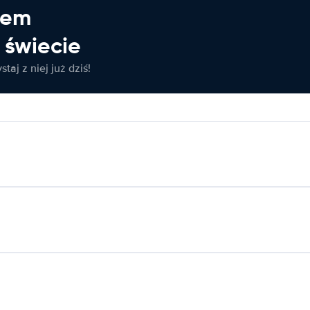
jem
świecie
taj z niej już dziś!