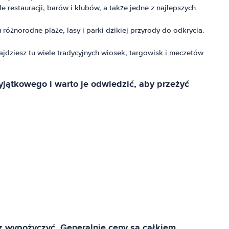
e restauracji, barów i klubów, a także jedne z najlepszych
óżnorodne plaże, lasy i parki dzikiej przyrody do odkrycia.
ajdziesz tu wiele tradycyjnych wiosek, targowisk i meczetów
yjątkowego i warto je odwiedzić, aby przeżyć
 wypożyczyć. Generalnie ceny są całkiem