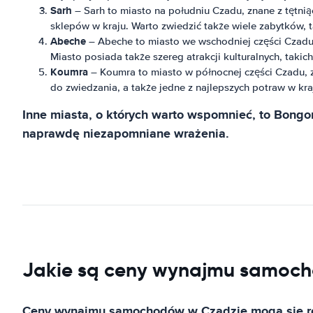
Sarh
– Sarh to miasto na południu Czadu, znane z tętniąc
sklepów w kraju. Warto zwiedzić także wiele zabytków, t
Abeche
– Abeche to miasto we wschodniej części Czadu, 
Miasto posiada także szereg atrakcji kulturalnych, taki
Koumra
– Koumra to miasto w północnej części Czadu, zn
do zwiedzania, a także jedne z najlepszych potraw w kra
Inne miasta, o których warto wspomnieć, to Bongor
naprawdę niezapomniane wrażenia.
Jakie są ceny wynajmu samoc
Ceny wynajmu samochodów w Czadzie mogą się róż