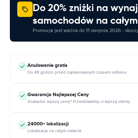
Do 20% zniżki na wyna
samochodów na całym 
Promocja jest ważna do 11 sierpnia 2026 - skorzys
Anulowanie
gratis
Do 48 godzin przed zaplanowanym czasem odbioru
Gwarancja Najlepszej Ceny
Znalazłeś lepszą cenę? Przedstawimy ci lepszą ofertę.
24000+
lokalizacji
Lokalizacje na całym świecie