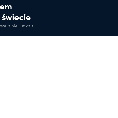
jem
świecie
taj z niej już dziś!