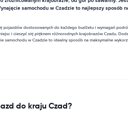
o zróżnicowanym krajobrazie, od gór po sawanny. Jest 
Wynajęcie samochodu w Czadzie to najlepszy sposób n
mę pojazdów dostosowanych do każdego budżetu i wymagań podróż
ejsc i cieszyć się pięknem różnorodnych krajobrazów Czadu. Dod
ie samochodu w Czadzie to idealny sposób na maksymalne wykorzy
jazd do kraju Czad?