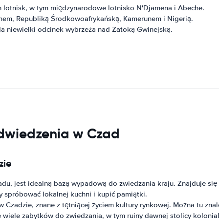
 lotnisk, w tym międzynarodowe lotnisko N'Djamena i Abeche.
anem, Republiką Środkowoafrykańską, Kamerunem i Nigerią.
da niewielki odcinek wybrzeża nad Zatoką Gwinejską.
odwiedzenia w Czad
zie
du, jest idealną bazą wypadową do zwiedzania kraju. Znajduje się t
 spróbować lokalnej kuchni i kupić pamiątki.
Czadzie, znane z tętniącej życiem kultury rynkowej. Można tu znal
 wiele zabytków do zwiedzania, w tym ruiny dawnej stolicy kolonialn