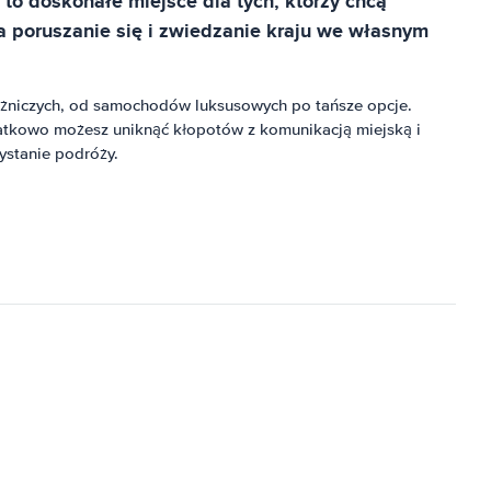
to doskonałe miejsce dla tych, którzy chcą
a poruszanie się i zwiedzanie kraju we własnym
niczych, od samochodów luksusowych po tańsze opcje.
atkowo możesz uniknąć kłopotów z komunikacją miejską i
stanie podróży.