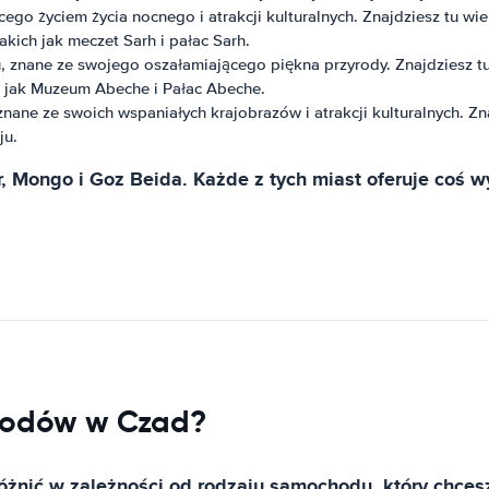
ego życiem życia nocnego i atrakcji kulturalnych. Znajdziesz tu wiel
akich jak meczet Sarh i pałac Sarh.
znane ze swojego oszałamiającego piękna przyrody. Znajdziesz tu r
ch jak Muzeum Abeche i Pałac Abeche.
ane ze swoich wspaniałych krajobrazów i atrakcji kulturalnych. Zn
ju.
, Mongo i Goz Beida. Każde z tych miast oferuje coś w
hodów w Czad?
nić w zależności od rodzaju samochodu, który chcesz