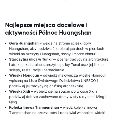
Najlepsze miejsca docelowe i
aktywności Północ Huangshan
Góra Huangshan
– wejdź na strome ścieżki góry
Huangshan, aby podziwiać zapierające dech w piersiach
widoki na szczyty Huangshan, sosny i morze chmur.
Starożytna ulica w Tunxi
— poznaj tradycyjną architekturę
i atrakcje kulturalne starożytnej ulicy Tunxi oraz jej liczne
sklepy, restauracje i herbaciarnie.
Wioska Hongcun
– odwiedź malowniczą wioskę Hongcun,
wpisaną na Listę Światowego Dziedzictwa UNESCO i
podziwiaj jej tradycyjną chińską architekturę.
Wioska Xidi
– wybierz się na spacer po wiosce Xidi i
podziwiaj dobrze zachowane domy w stylu dynastii Ming i
Qing.
Kolejka linowa Tianmenshan
– wjedź kolejką linową
Tianmenshan na szczyt góry i podziwiaj wspaniałe widoki