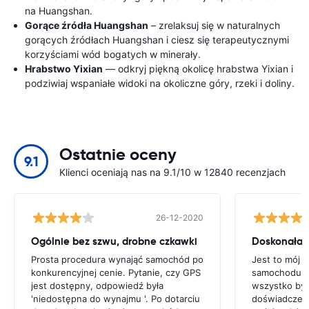
na Huangshan.
Gorące źródła Huangshan
– zrelaksuj się w naturalnych
gorących źródłach Huangshan i ciesz się terapeutycznymi
korzyściami wód bogatych w minerały.
Hrabstwo Yixian
— odkryj piękną okolicę hrabstwa Yixian i
podziwiaj wspaniałe widoki na okoliczne góry, rzeki i doliny.
Ostatnie oceny
9.1
Klienci oceniają nas na 9.1/10 w 12840 recenzjach
26-12-2020
Ogólnie bez szwu, drobne czkawki
Doskonała 
Prosta procedura wynająć samochód po
Jest to mój 
konkurencyjnej cenie. Pytanie, czy GPS
samochodu pr
jest dostępny, odpowiedź była
wszystko by
'niedostępna do wynajmu '. Po dotarciu
doświadczenie