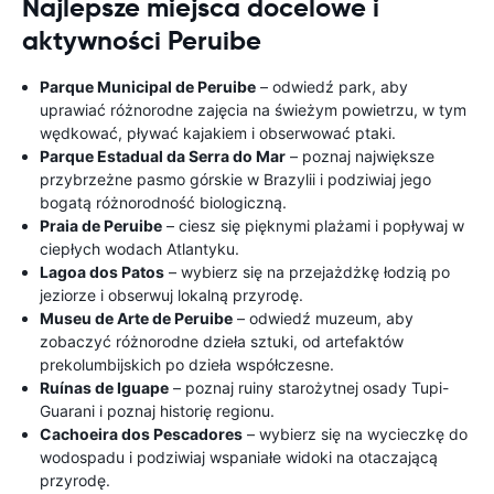
Najlepsze miejsca docelowe i
aktywności Peruibe
Parque Municipal de Peruibe
– odwiedź park, aby
uprawiać różnorodne zajęcia na świeżym powietrzu, w tym
wędkować, pływać kajakiem i obserwować ptaki.
Parque Estadual da Serra do Mar
– poznaj największe
przybrzeżne pasmo górskie w Brazylii i podziwiaj jego
bogatą różnorodność biologiczną.
Praia de Peruibe
– ciesz się pięknymi plażami i popływaj w
ciepłych wodach Atlantyku.
Lagoa dos Patos
– wybierz się na przejażdżkę łodzią po
jeziorze i obserwuj lokalną przyrodę.
Museu de Arte de Peruibe
– odwiedź muzeum, aby
zobaczyć różnorodne dzieła sztuki, od artefaktów
prekolumbijskich po dzieła współczesne.
Ruínas de Iguape
– poznaj ruiny starożytnej osady Tupi-
Guarani i poznaj historię regionu.
Cachoeira dos Pescadores
– wybierz się na wycieczkę do
wodospadu i podziwiaj wspaniałe widoki na otaczającą
przyrodę.