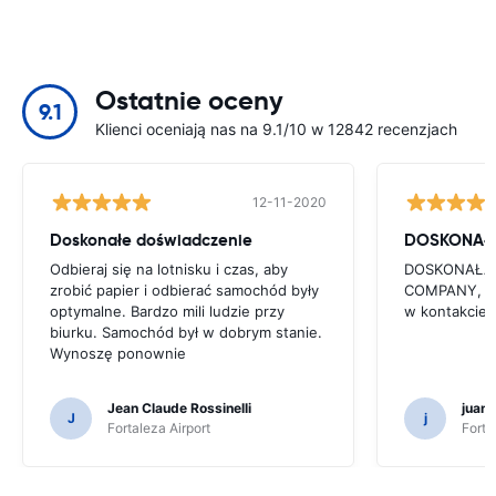
Ostatnie oceny
9.1
Klienci oceniają nas na 9.1/10 w 12842 recenzjach
12-11-2020
Doskonałe doświadczenie
DOSKONAŁ
Odbieraj się na lotnisku i czas, aby
DOSKONAŁA S
zrobić papier i odbierać samochód były
COMPANY, T
optymalne. Bardzo mili ludzie przy
w kontakcie
biurku. Samochód był w dobrym stanie.
Wynoszę ponownie
Jean Claude Rossinelli
juan
J
j
Fortaleza Airport
Forta