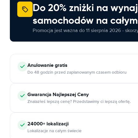
Do 20% zniżki na wyna
samochodów na całym 
Promocja jest ważna do 11 sierpnia 2026 - skorzys
Anulowanie
gratis
Do 48 godzin przed zaplanowanym czasem odbioru
Gwarancja Najlepszej Ceny
Znalazłeś lepszą cenę? Przedstawimy ci lepszą ofertę.
24000+
lokalizacji
Lokalizacje na całym świecie