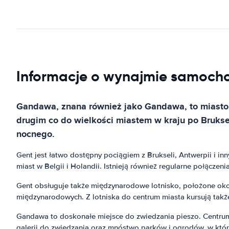
Informacje o wynajmie samochod
Gandawa, znana również jako Gandawa, to miasto p
drugim co do wielkości miastem w kraju po Brukseli
nocnego.
Gent jest łatwo dostępny pociągiem z Brukseli, Antwerpii i i
miast w Belgii i Holandii. Istnieją również regularne połącze
Gent obsługuje także międzynarodowe lotnisko, położone okoł
międzynarodowych. Z lotniska do centrum miasta kursują takż
Gandawa to doskonałe miejsce do zwiedzania pieszo. Centrum m
galerii do zwiedzania oraz mnóstwo parków i ogrodów, w któr