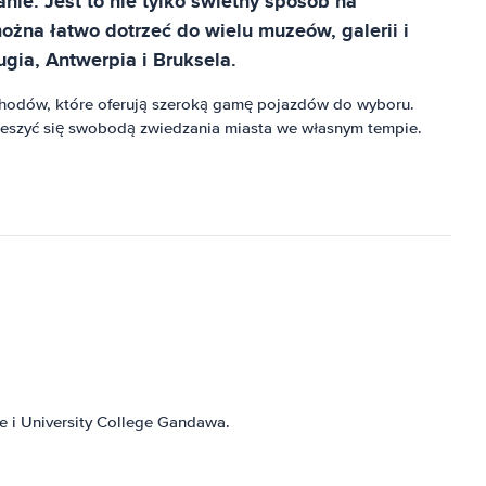
nie. Jest to nie tylko świetny sposób na
ożna łatwo dotrzeć do wielu muzeów, galerii i
gia, Antwerpia i Bruksela.
hodów, które oferują szeroką gamę pojazdów do wyboru.
ieszyć się swobodą zwiedzania miasta we własnym tempie.
e i University College Gandawa.