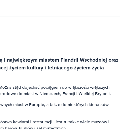
ą i największym miastem Flandrii Wschodniej oraz
cej życiem kultury i tętniącego życiem życia
s. Można stąd dojechać pociągiem do większości większych
arodowe do miast w Niemczech, Francji i Wielkiej Brytanii.
ównych miast w Europie, a także do niektórych kierunków
wa kawiarni i restauracji. Jest tu także wiele muzeów i
em barów, klubów i sal muzycznych.