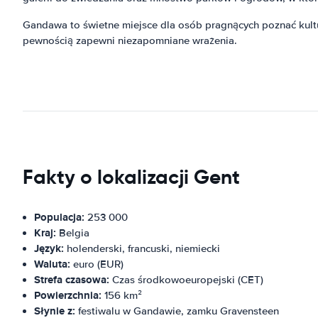
Gandawa to świetne miejsce dla osób pragnących poznać kulturę
pewnością zapewni niezapomniane wrażenia.
Fakty o lokalizacji Gent
Populacja:
253 000
Kraj:
Belgia
Język:
holenderski, francuski, niemiecki
Waluta:
euro (EUR)
Strefa czasowa:
Czas środkowoeuropejski (CET)
Powierzchnia:
156 km²
Słynie z:
festiwalu w Gandawie, zamku Gravensteen