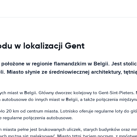
u w lokalizacji Gent
ołożone w regionie flamandzkim w Belgii. Jest stolic
. Miasto słynie ze średniowiecznej architektury, tętnią
nnych miast w Belgii. Główny dworzec kolejowy to Gent-Sint-Pieter
nia autobusowe do innych miast w Belgii, a także połączenia międzyn
o 20 km od centrum miasta. Lotnisko oferuje regularne loty do gł
e regularne połączenia autobusowe.
iasta pełne jest brukowanych uliczek, starych budynków oraz mnóst
ych można się zrelaksować. Miasto tętni życiem nocnym, z mnóstw