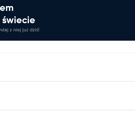
jem
świecie
taj z niej już dziś!