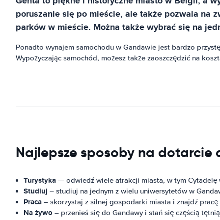
Genta to piękne i historyczne miasto w Belgii, a 
poruszanie się po mieście, ale także pozwala na z
parków w mieście. Można także wybrać się na jedn
Ponadto wynajem samochodu w Gandawie jest bardzo przystęp
Wypożyczając samochód, możesz także zaoszczędzić na koszta
Najlepsze sposoby na dotarcie 
Turystyka
— odwiedź wiele atrakcji miasta, w tym Cytadel
Studiuj
– studiuj na jednym z wielu uniwersytetów w Gandaw
Praca
– skorzystaj z silnej gospodarki miasta i znajdź pracę 
Na żywo
– przenieś się do Gandawy i stań się częścią tętni