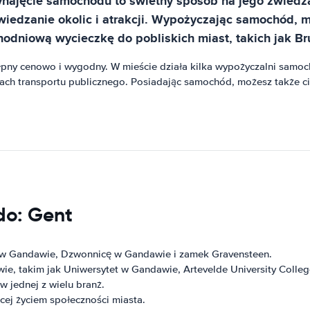
wynajęcie samochodu to świetny sposób na jego zwiedza
wiedzanie okolic i atrakcji. Wypożyczając samochód, m
odniową wycieczkę do pobliskich miast, takich jak Bru
ny cenowo i wygodny. W mieście działa kilka wypożyczalni samoc
ch transportu publicznego. Posiadając samochód, możesz także c
do: Gent
ę w Gandawie, Dzwonnicę w Gandawie i zamek Gravensteen.
ie, takim jak Uniwersytet w Gandawie, Artevelde University Colleg
w jednej z wielu branż.
ącej życiem społeczności miasta.