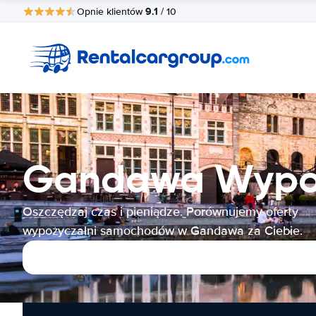
9.1
Opnie klientów
/ 10
Gandawa Wypo
Oszczędzaj czas i pieniądze. Porównujemy oferty
wypożyczalni samochodów w Gandawa za Ciebie.