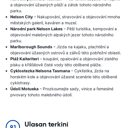
a objevování úžasných pláží a zátok tohoto národního
parku.
Nelson City
– Nakupování, stravování a objevování mnoha
městských galerií, kaváren a muzeí.
Národní park Nelson Lakes
– Pěší turistika, kempování a
objevování malebných alpských jezer tohoto národního
parku.
Marlborough Sounds
– Jízda na kajaku, plachtění a
objevování úžasných ostrovů a zálivů této pobřežní oblasti.
Pláž Kaiteriteri
– koupání, opalování a objevování zlatého
písku a křišťálově čisté vody této oblíbené pláže.
Cyklostezka Nelsona Tasmana
– Cyklistika, jízda na
horském kole a objevování úžasné scenérie této oblíbené
cyklotrasy.
Údolí Motueka
– Prozkoumejte sady, vinice a řemeslné
pivovary tohoto malebného údolí.
Ulasan terkini
9.1