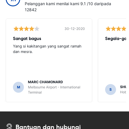
Pelanggan kami menilai kami 9.1 /10 daripada
12842
30-12-2020
Sangat bagus
Segala-gal
Yang si kakitangan yang sangat ramah
dan mesra.
MARC CHAMONARD
SHU
M
Melbourne Airport - International
S
Hobar
Terminal
Bantuan dan hubungi