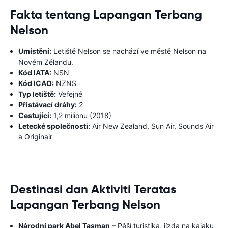
Fakta tentang Lapangan Terbang
Nelson
Umístění:
Letiště Nelson se nachází ve městě Nelson na
Novém Zélandu.
Kód IATA:
NSN
Kód ICAO:
NZNS
Typ letiště:
Veřejné
Přistávací dráhy:
2
Cestující:
1,2 milionu (2018)
Letecké společnosti:
Air New Zealand, Sun Air, Sounds Air
a Originair
Destinasi dan Aktiviti Teratas
Lapangan Terbang Nelson
Národní park Abel Tasman
– Pěší turistika, jízda na kajaku