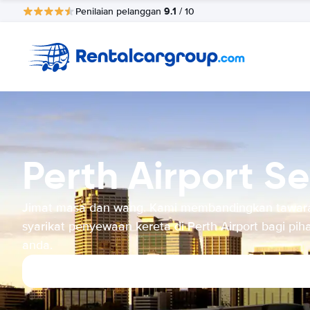
9.1
Penilaian pelanggan
/ 10
Perth Airport S
Jimat masa dan wang. Kami membandingkan tawar
syarikat penyewaan kereta di Perth Airport bagi pih
anda.