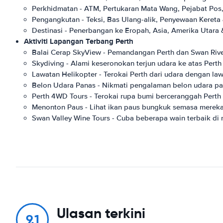
Perkhidmatan - ATM, Pertukaran Mata Wang, Pejabat Pos,
Pengangkutan - Teksi, Bas Ulang-alik, Penyewaan Keret
Destinasi - Penerbangan ke Eropah, Asia, Amerika Utara 
Aktiviti Lapangan Terbang Perth
Balai Cerap SkyView - Pemandangan Perth dan Swan Riv
Skydiving - Alami keseronokan terjun udara ke atas Perth
Lawatan Helikopter - Terokai Perth dari udara dengan la
Belon Udara Panas - Nikmati pengalaman belon udara pan
Perth 4WD Tours - Terokai rupa bumi berceranggah Perth 
Menonton Paus - Lihat ikan paus bungkuk semasa mereka 
Swan Valley Wine Tours - Cuba beberapa wain terbaik di r
Ulasan terkini
9.1