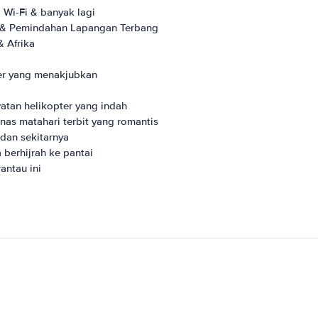
 Wi-Fi & banyak lagi
a & Pemindahan Lapangan Terbang
& Afrika
er yang menakjubkan
watan helikopter yang indah
as matahari terbit yang romantis
dan sekitarnya
berhijrah ke pantai
antau ini