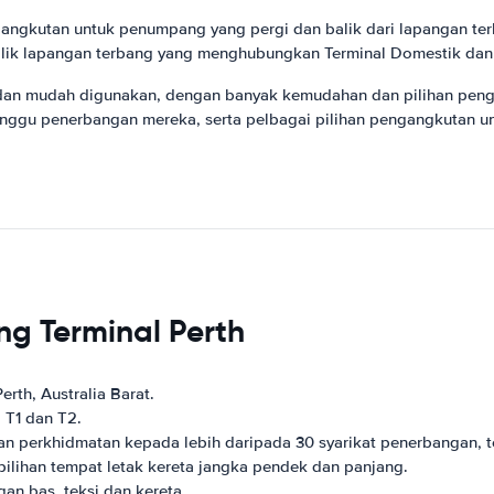
angkutan untuk penumpang yang pergi dan balik dari lapangan terba
alik lapangan terbang yang menghubungkan Terminal Domestik dan A
 dan mudah digunakan, dengan banyak kemudahan dan pilihan pen
ggu penerbangan mereka, serta pelbagai pilihan pengangkutan unt
g Terminal Perth
rth, Australia Barat.
 T1 dan T2.
perkhidmatan kepada lebih daripada 30 syarikat penerbangan, term
lihan tempat letak kereta jangka pendek dan panjang.
n bas, teksi dan kereta.