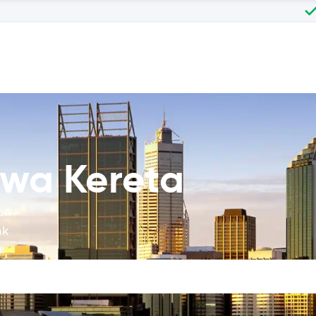
ewa Kereta
an
ak