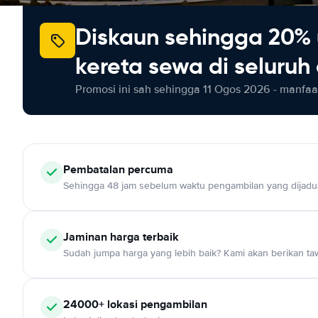
Diskaun sehingga 20% 
kereta sewa di seluruh
Promosi ini sah sehingga 11 Ogos 2026 - manfaat
Pembatalan percuma
Sehingga 48 jam sebelum waktu pengambilan yang dijadu
Jaminan harga terbaik
Sudah jumpa harga yang lebih baik? Kami akan berikan taw
24000+ lokasi pengambilan