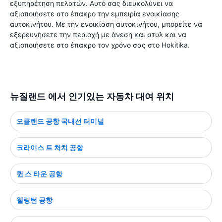
εξυπηρέτηση πελατών. Αυτό σας διευκολύνει να
αξιοποιήσετε στο έπακρο την εμπειρία ενοικίασης
αυτοκινήτου. Με την ενοικίαση αυτοκινήτου, μπορείτε να
εξερευνήσετε την περιοχή με άνεση και στυλ και να
αξιοποιήσετε στο έπακρο τον χρόνο σας στο Hokitika.
뉴질랜드 에서 인기있는 자동차 대여 위치
오클랜드 공항 국내선 터미널
크라이스 트 처치 공항
퀸 스 타운 공항
웰링턴 공항