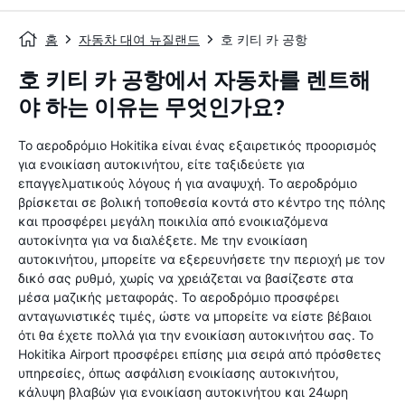
홈
자동차 대여 뉴질랜드
호 키티 카 공항
호 키티 카 공항에서 자동차를 렌트해
야 하는 이유는 무엇인가요?
Το αεροδρόμιο Hokitika είναι ένας εξαιρετικός προορισμός
για ενοικίαση αυτοκινήτου, είτε ταξιδεύετε για
επαγγελματικούς λόγους ή για αναψυχή. Το αεροδρόμιο
βρίσκεται σε βολική τοποθεσία κοντά στο κέντρο της πόλης
και προσφέρει μεγάλη ποικιλία από ενοικιαζόμενα
αυτοκίνητα για να διαλέξετε. Με την ενοικίαση
αυτοκινήτου, μπορείτε να εξερευνήσετε την περιοχή με τον
δικό σας ρυθμό, χωρίς να χρειάζεται να βασίζεστε στα
μέσα μαζικής μεταφοράς. Το αεροδρόμιο προσφέρει
ανταγωνιστικές τιμές, ώστε να μπορείτε να είστε βέβαιοι
ότι θα έχετε πολλά για την ενοικίαση αυτοκινήτου σας. Το
Hokitika Airport προσφέρει επίσης μια σειρά από πρόσθετες
υπηρεσίες, όπως ασφάλιση ενοικίασης αυτοκινήτου,
κάλυψη βλαβών για ενοικίαση αυτοκινήτου και 24ωρη