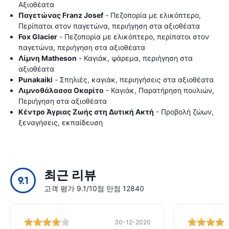
Αξιοθέατα
Παγετώνας Franz Josef
- Πεζοπορία με ελικόπτερο,
Περίπατοι στον παγετώνα, περιήγηση στα αξιοθέατα
Fox Glacier
- Πεζοπορία με ελικόπτερο, περίπατοι στον
παγετώνα, περιήγηση στα αξιοθέατα
Λίμνη Matheson
- Καγιάκ, ψάρεμα, περιήγηση στα
αξιοθέατα
Punakaiki
- Σπηλιές, καγιάκ, περιηγήσεις στα αξιοθέατα
Λιμνοθάλασσα Οκαρίτο
- Καγιάκ, Παρατήρηση πουλιών,
Περιήγηση στα αξιοθέατα
Κέντρο Άγριας Ζωής στη Δυτική Ακτή
- Προβολή ζώων,
ξεναγήσεις, εκπαίδευση
최근 리뷰
9.1
고객 평가 9.1/10점 만점 12840
30-12-2020