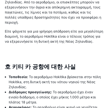
Ζηλανδίας. Από το αεροδρόμιο, οι επισκέπτες μπορούν να
εξερευνήσουν την άγρια ​​και απόκρημνη ακτογραμμή, τους
παγετώνες, τις λίμνες και τα ποτάμια, καθώς και τις
πολλές υπαίθριες δραστηριότητες που έχει να προσφέρει η
περιοχή.
Είτε ψάχνετε για μια γρήγορη απόδραση είτε για μεγαλύτερη
διαμονή, το αεροδρόμιο Hokitika είναι ο τέλειος τρόπος για
να εξερευνήσετε τη δυτική ακτή της Νέας Ζηλανδίας.
호 키티 카 공항에 대한 사실
Τοποθεσία:
Το αεροδρόμιο Hokitika βρίσκεται στην πόλη
Hokitika, στη δυτική ακτή του νότιου νησιού της Νέας
Ζηλανδίας.
Διάδρομος προσγείωσης:
Το αεροδρόμιο έχει έναν
ενιαίο διάδρομο, ο οποίος έχει μήκος 1.000 μέτρα και
πλάτος 18 μέτρα.
Αεροσκάφος:
Το αεροδρόμιο είναι ικανό να χειρίζεται