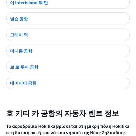
이 Interisland 픽 턴
넬슨 공항
그레이 역
더니든 공항
로 토 루아 공항
네이피어 공항
호 키티 카 공항의 자동차 렌트 정보
Το αεροδρόμιο Hokitika βρίσκεται στη μικρή πόλη Hokitika
στη δυτική ακτή του νότιου νησιού της Νέας Ζηλανδίας.