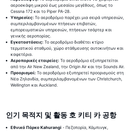
αεροσκάφη μικρού έως μεσαίου μεγέθους, όπως το
Cessna 172 και το Piper PA-28.
Υπηρεσίες:
Το αεροδρόμιο παρέχει μια σειρά υπηρεσιών,
συμπεριλαμβανομένων πτήσεων επιβατών,
εμπορευματικών υπηρεσιών, πτήσεων τσάρτερ και
γενικής αεροπορίας.
Εγκαταστάσεις:
Το αεροδρόμιο διαθέτει κτίριο
τερματικού σταθμού, χώρο στάθμευσης αυτοκινήτων και
καφετέρια.
Αεροπορικές εταιρείες:
Το αεροδρόμιο εξυπηρετείται
από την Air New Zealand, την Origin Air και την Sounds Air.
Προορισμοί:
Το αεροδρόμιο εξυπηρετεί προορισμούς στη
Νέα Ζηλανδία, συμπεριλαμβανομένων των Christchurch,
Wellington και Auckland.
인기 목적지 및 활동 호 키티 카 공항
Εθνικό Πάρκο Kahurangi
- Πεζοπορία, Κάμπινγκ,